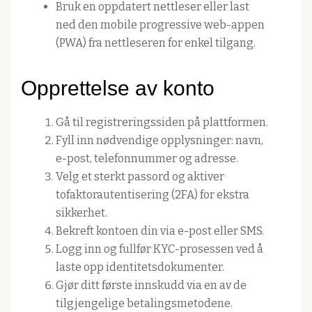
Bruk en oppdatert nettleser eller last
ned den mobile progressive web-appen
(PWA) fra nettleseren for enkel tilgang.
Opprettelse av konto
Gå til registreringssiden på plattformen.
Fyll inn nødvendige opplysninger: navn,
e-post, telefonnummer og adresse.
Velg et sterkt passord og aktiver
tofaktorautentisering (2FA) for ekstra
sikkerhet.
Bekreft kontoen din via e-post eller SMS.
Logg inn og fullfør KYC-prosessen ved å
laste opp identitetsdokumenter.
Gjør ditt første innskudd via en av de
tilgjengelige betalingsmetodene.