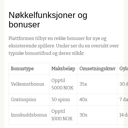
Nøkkelfunksjoner og
bonuser
Plattformen tilbyr en rekke bonuser for nye og
eksisterende spillere. Under ser du en oversikt over
typiske bonustilbud og deres vilkår.
Bonustype
Maksbeløp
Omsetningskrav
Gyl
Opptil
Velkomstbonus
35x
30 
5000 NOK
Gratisspinn
50 spinn
40x
7 d
Opptil
Innskuddsbonus
30x
14 
1000 NOK