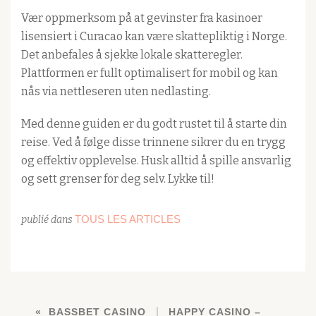
Vær oppmerksom på at gevinster fra kasinoer
lisensiert i Curacao kan være skattepliktig i Norge.
Det anbefales å sjekke lokale skatteregler.
Plattformen er fullt optimalisert for mobil og kan
nås via nettleseren uten nedlasting.
Med denne guiden er du godt rustet til å starte din
reise. Ved å følge disse trinnene sikrer du en trygg
og effektiv opplevelse. Husk alltid å spille ansvarlig
og sett grenser for deg selv. Lykke til!
TOUS LES ARTICLES
publié dans
BASSBET CASINO
HAPPY CASINO –