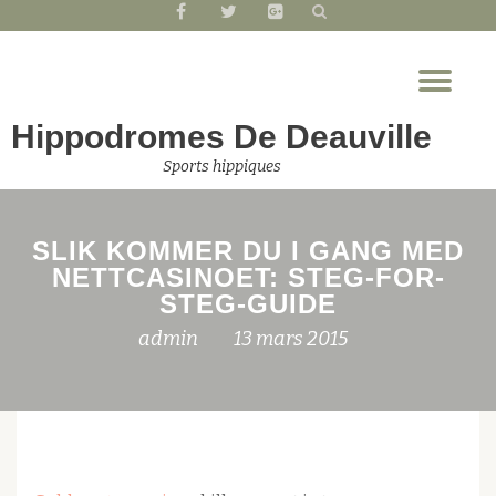
fa-
fa-
fa-
facebook
twitter
google-
Aller
plus-
Dép
au
square
la
contenu
Hippodromes De Deauville
nav
Sports hippiques
SLIK KOMMER DU I GANG MED
NETTCASINOET: STEG-FOR-
STEG-GUIDE
admin
13 mars 2015