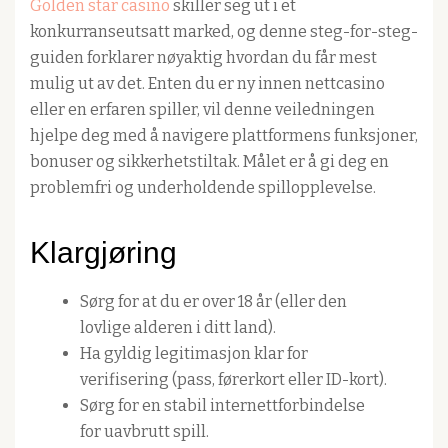
Golden star casino
skiller seg ut i et
konkurranseutsatt marked, og denne steg-for-steg-
guiden forklarer nøyaktig hvordan du får mest
mulig ut av det. Enten du er ny innen nettcasino
eller en erfaren spiller, vil denne veiledningen
hjelpe deg med å navigere plattformens funksjoner,
bonuser og sikkerhetstiltak. Målet er å gi deg en
problemfri og underholdende spillopplevelse.
Klargjøring
Sørg for at du er over 18 år (eller den
lovlige alderen i ditt land).
Ha gyldig legitimasjon klar for
verifisering (pass, førerkort eller ID-kort).
Sørg for en stabil internettforbindelse
for uavbrutt spill.