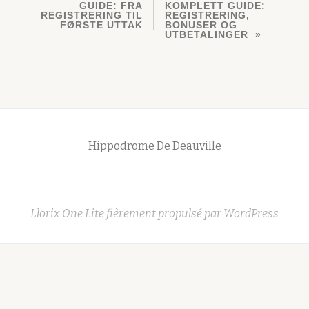
GUIDE: FRA
KOMPLETT GUIDE:
REGISTRERING TIL
REGISTRERING,
FØRSTE UTTAK
BONUSER OG
UTBETALINGER
Hippodrome De Deauville
Menu
secondaire
Llorix One Lite
fièrement propulsé par
WordPress