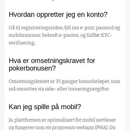
Hvordan oppretter jeg en konto?
Gå til registreringssiden, fyll inn e-post, passord og
mobilnummer, bekreft e-posten, og fullfør KYC-
verifisering.
Hva er omsetningskravet for
pokerbonusen?
Omsetningskravet er 35 ganger bonusbeløpet, som
må omsettes via rake- eller turneringsavgifter.
Kan jeg spille på mobil?
Ja, plattformen er optimalisert for mobil nettleser
og fungerer som en progressiv webapp (PWA). Du