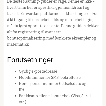
De fleste iGaming-guider er vage. Denne er ikke –
hvert trinn her er spesifikt, gjennomførbart og
basert på hvordan plattformen faktisk fungerer. For
å få tilgang til nordicbet odds og nordicbet login,
må du først opprette en konto. Denne guiden dekker
alt fra registrering til avansert
bonusoptimalisering, med konkrete eksempler og
matematikk.
Forutsetninger
Gyldig e-postadresse
Mobilnummer for SMS-bekreftelse
Norsk personnummer (fødselsdato og
ID)
Bankkonto eller e-lommebok (Visa, Skrill,
etc.)