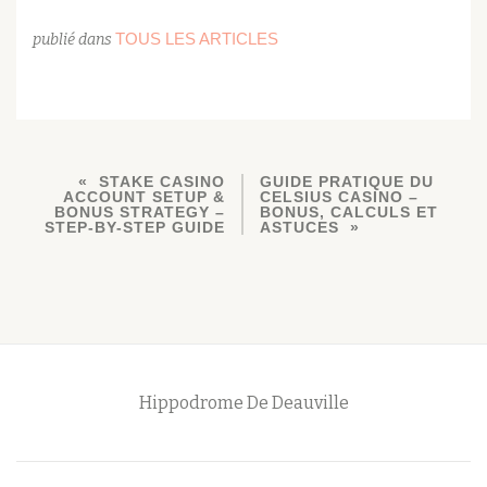
TOUS LES ARTICLES
publié dans
STAKE CASINO
GUIDE PRATIQUE DU
ACCOUNT SETUP &
CELSIUS CASINO –
BONUS STRATEGY –
BONUS, CALCULS ET
STEP-BY-STEP GUIDE
ASTUCES
Hippodrome De Deauville
Menu
secondaire