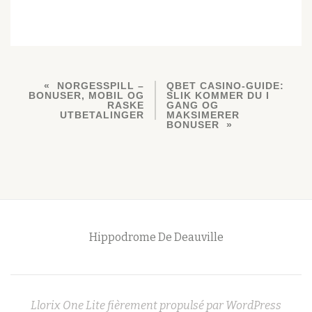
NORGESSPILL –
QBET CASINO-GUIDE:
BONUSER, MOBIL OG
SLIK KOMMER DU I
RASKE
GANG OG
UTBETALINGER
MAKSIMERER
BONUSER
Hippodrome De Deauville
Menu
secondaire
Llorix One Lite
fièrement propulsé par
WordPress