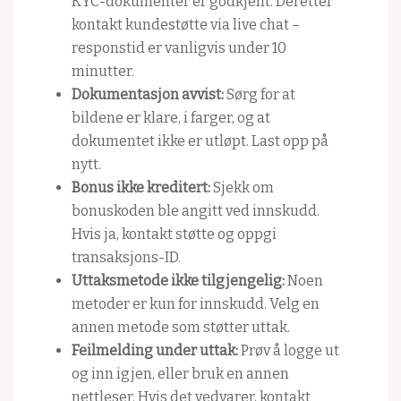
KYC-dokumenter er godkjent. Deretter
kontakt kundestøtte via live chat –
responstid er vanligvis under 10
minutter.
Dokumentasjon avvist:
Sørg for at
bildene er klare, i farger, og at
dokumentet ikke er utløpt. Last opp på
nytt.
Bonus ikke kreditert:
Sjekk om
bonuskoden ble angitt ved innskudd.
Hvis ja, kontakt støtte og oppgi
transaksjons-ID.
Uttaksmetode ikke tilgjengelig:
Noen
metoder er kun for innskudd. Velg en
annen metode som støtter uttak.
Feilmelding under uttak:
Prøv å logge ut
og inn igjen, eller bruk en annen
nettleser. Hvis det vedvarer, kontakt