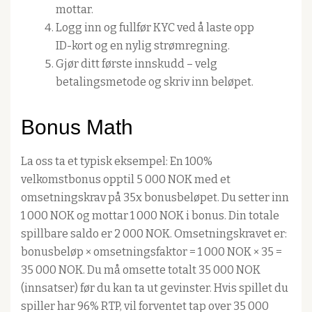
mottar.
Logg inn og fullfør KYC ved å laste opp
ID-kort og en nylig strømregning.
Gjør ditt første innskudd – velg
betalingsmetode og skriv inn beløpet.
Bonus Math
La oss ta et typisk eksempel: En 100%
velkomstbonus opptil 5 000 NOK med et
omsetningskrav på 35x bonusbeløpet. Du setter inn
1 000 NOK og mottar 1 000 NOK i bonus. Din totale
spillbare saldo er 2 000 NOK. Omsetningskravet er:
bonusbeløp × omsetningsfaktor = 1 000 NOK × 35 =
35 000 NOK. Du må omsette totalt 35 000 NOK
(innsatser) før du kan ta ut gevinster. Hvis spillet du
spiller har 96% RTP, vil forventet tap over 35 000