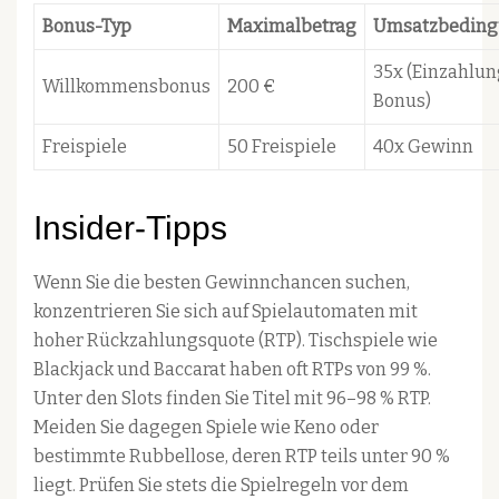
Bonus-Typ
Maximalbetrag
Umsatzbedin
35x (Einzahlun
Willkommensbonus
200 €
Bonus)
Freispiele
50 Freispiele
40x Gewinn
Insider-Tipps
Wenn Sie die besten Gewinnchancen suchen,
konzentrieren Sie sich auf Spielautomaten mit
hoher Rückzahlungsquote (RTP). Tischspiele wie
Blackjack und Baccarat haben oft RTPs von 99 %.
Unter den Slots finden Sie Titel mit 96–98 % RTP.
Meiden Sie dagegen Spiele wie Keno oder
bestimmte Rubbellose, deren RTP teils unter 90 %
liegt. Prüfen Sie stets die Spielregeln vor dem