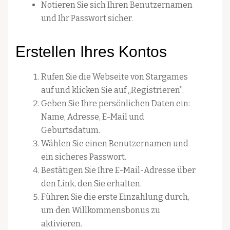
Notieren Sie sich Ihren Benutzernamen
und Ihr Passwort sicher.
Erstellen Ihres Kontos
Rufen Sie die Webseite von Stargames
auf und klicken Sie auf „Registrieren”.
Geben Sie Ihre persönlichen Daten ein:
Name, Adresse, E-Mail und
Geburtsdatum.
Wählen Sie einen Benutzernamen und
ein sicheres Passwort.
Bestätigen Sie Ihre E-Mail-Adresse über
den Link, den Sie erhalten.
Führen Sie die erste Einzahlung durch,
um den Willkommensbonus zu
aktivieren.