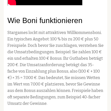
Wie Boni funktionieren
Stargames lockt mit attraktiven Willkommensboni.
Ein typisches Angebot: 100 % bis zu 200 € plus 50
Freispiele. Doch bevor Sie zuschlagen, verstehen Sie
die Umsatzbedingungen. Beispiel: Sie zahlen 100 €
ein und erhalten 100 € Bonus. Ihr Guthaben beträgt
200 €. Die Umsatzanforderung beträgt das 35-
fache von Einzahlung plus Bonus, also (100 € + 100
€) × 35 = 7.000 €. Das bedeutet, Sie müssen Wetten
im Wert von 7.000 € platzieren, bevor Sie Gewinne
aus dem Bonus auszahlen können. Freispiele haben
oft separate Bedingungen, zum Beispiel 40-facher
Umsatz der Gewinne.