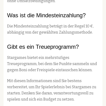
ohne Umsatzbedingungen.
Was ist die Mindesteinzahlung?
Die Mindesteinzahlung beträgt in der Regel 10 €,
abhängig von der gewählten Zahlungsmethode.
Gibt es ein Treueprogramm?
Stargames bietet ein mehrstufiges
Treueprogramm, bei dem Sie Punkte sammeln und
gegen Boni oder Freispiele eintauschen können.
Mit diesen Informationen sind Sie bestens
vorbereitet, um Ihr Spielerlebnis bei Stargames zu
starten. Denken Sie daran, verantwortungsvoll zu
spielen und sich ein Budget zu setzen.