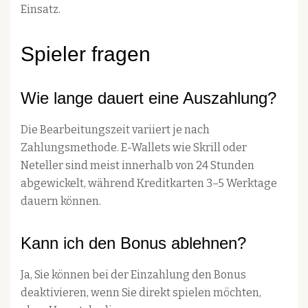
Einsatz.
Spieler fragen
Wie lange dauert eine Auszahlung?
Die Bearbeitungszeit variiert je nach
Zahlungsmethode. E-Wallets wie Skrill oder
Neteller sind meist innerhalb von 24 Stunden
abgewickelt, während Kreditkarten 3–5 Werktage
dauern können.
Kann ich den Bonus ablehnen?
Ja, Sie können bei der Einzahlung den Bonus
deaktivieren, wenn Sie direkt spielen möchten,