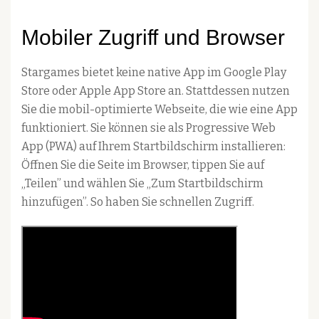
Mobiler Zugriff und Browser
Stargames bietet keine native App im Google Play
Store oder Apple App Store an. Stattdessen nutzen
Sie die mobil-optimierte Webseite, die wie eine App
funktioniert. Sie können sie als Progressive Web
App (PWA) auf Ihrem Startbildschirm installieren:
Öffnen Sie die Seite im Browser, tippen Sie auf
„Teilen” und wählen Sie „Zum Startbildschirm
hinzufügen”. So haben Sie schnellen Zugriff.