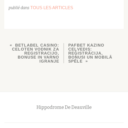
TOUS LES ARTICLES
publié dans
BETLABEL CASINO:
PAFBET KAZINO
CELOTEN VODNIK ZA
CEĻVEDIS:
REGISTRACIJO,
REĢISTRĀCIJA,
BONUSE IN VARNO
BONUSI UN MOBILĀ
IGRANJE
SPĒLE
Hippodrome De Deauville
Menu
secondaire