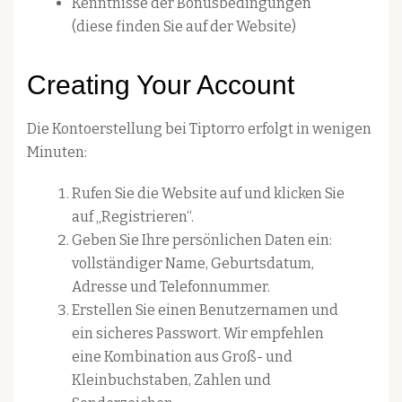
Kenntnisse der Bonusbedingungen
(diese finden Sie auf der Website)
Creating Your Account
Die Kontoerstellung bei Tiptorro erfolgt in wenigen
Minuten:
Rufen Sie die Website auf und klicken Sie
auf „Registrieren“.
Geben Sie Ihre persönlichen Daten ein:
vollständiger Name, Geburtsdatum,
Adresse und Telefonnummer.
Erstellen Sie einen Benutzernamen und
ein sicheres Passwort. Wir empfehlen
eine Kombination aus Groß- und
Kleinbuchstaben, Zahlen und