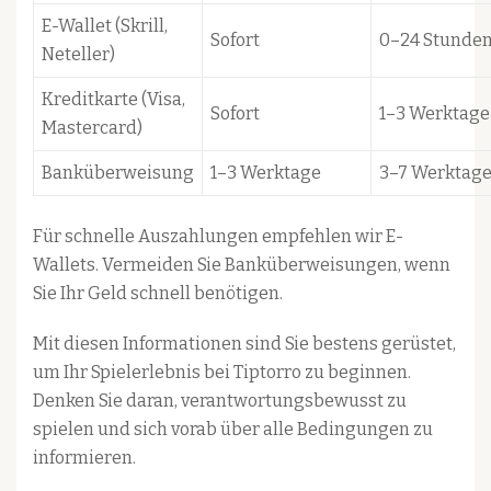
E-Wallet (Skrill,
Sofort
0–24 Stunde
Neteller)
Kreditkarte (Visa,
Sofort
1–3 Werktage
Mastercard)
Banküberweisung
1–3 Werktage
3–7 Werktag
Für schnelle Auszahlungen empfehlen wir E-
Wallets. Vermeiden Sie Banküberweisungen, wenn
Sie Ihr Geld schnell benötigen.
Mit diesen Informationen sind Sie bestens gerüstet,
um Ihr Spielerlebnis bei Tiptorro zu beginnen.
Denken Sie daran, verantwortungsbewusst zu
spielen und sich vorab über alle Bedingungen zu
informieren.