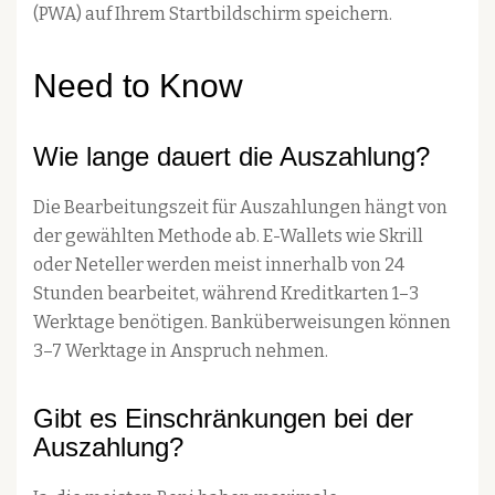
(PWA) auf Ihrem Startbildschirm speichern.
Need to Know
Wie lange dauert die Auszahlung?
Die Bearbeitungszeit für Auszahlungen hängt von
der gewählten Methode ab. E-Wallets wie Skrill
oder Neteller werden meist innerhalb von 24
Stunden bearbeitet, während Kreditkarten 1–3
Werktage benötigen. Banküberweisungen können
3–7 Werktage in Anspruch nehmen.
Gibt es Einschränkungen bei der
Auszahlung?