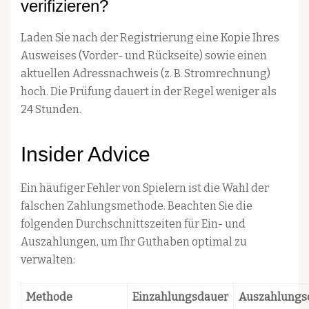
verifizieren?
Laden Sie nach der Registrierung eine Kopie Ihres
Ausweises (Vorder- und Rückseite) sowie einen
aktuellen Adressnachweis (z. B. Stromrechnung)
hoch. Die Prüfung dauert in der Regel weniger als
24 Stunden.
Insider Advice
Ein häufiger Fehler von Spielern ist die Wahl der
falschen Zahlungsmethode. Beachten Sie die
folgenden Durchschnittszeiten für Ein- und
Auszahlungen, um Ihr Guthaben optimal zu
verwalten:
Methode
Einzahlungsdauer
Auszahlungs