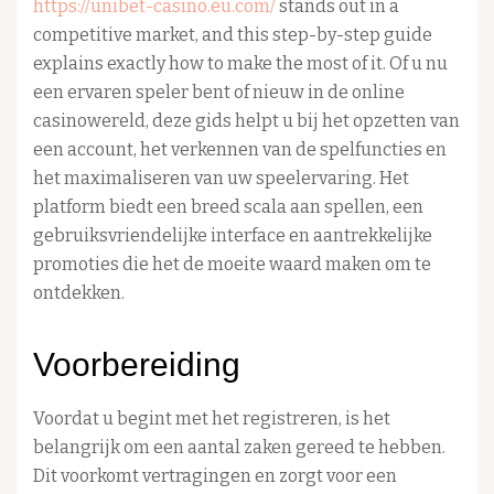
https://unibet-casino.eu.com/
stands out in a
competitive market, and this step-by-step guide
explains exactly how to make the most of it. Of u nu
een ervaren speler bent of nieuw in de online
casinowereld, deze gids helpt u bij het opzetten van
een account, het verkennen van de spelfuncties en
het maximaliseren van uw speelervaring. Het
platform biedt een breed scala aan spellen, een
gebruiksvriendelijke interface en aantrekkelijke
promoties die het de moeite waard maken om te
ontdekken.
Voorbereiding
Voordat u begint met het registreren, is het
belangrijk om een aantal zaken gereed te hebben.
Dit voorkomt vertragingen en zorgt voor een