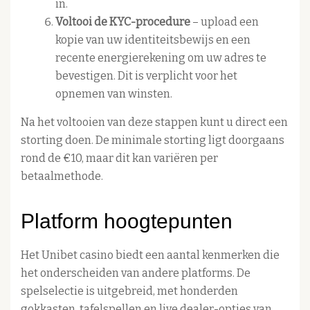
in.
Voltooi de KYC-procedure
– upload een
kopie van uw identiteitsbewijs en een
recente energierekening om uw adres te
bevestigen. Dit is verplicht voor het
opnemen van winsten.
Na het voltooien van deze stappen kunt u direct een
storting doen. De minimale storting ligt doorgaans
rond de €10, maar dit kan variëren per
betaalmethode.
Platform hoogtepunten
Het Unibet casino biedt een aantal kenmerken die
het onderscheiden van andere platforms. De
spelselectie is uitgebreid, met honderden
gokkasten, tafelspellen en live dealer-opties van