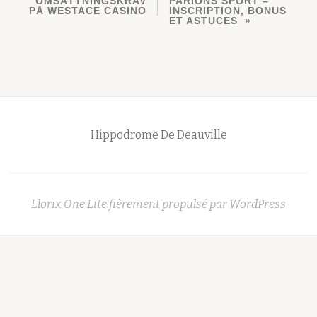
OMSÄTTNINGSKRAV
PARIONS SPORT –
PÅ WESTACE CASINO
INSCRIPTION, BONUS
ET ASTUCES
Hippodrome De Deauville
Menu
secondaire
Llorix One Lite
fièrement propulsé par
WordPress