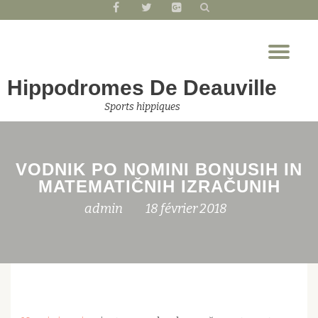
fa-
fa-
fa-
facebook
twitter
google-
Aller
plus-
Dép
au
square
la
contenu
Hippodromes De Deauville
nav
Sports hippiques
VODNIK PO NOMINI BONUSIH IN
MATEMATIČNIH IZRAČUNIH
admin
18 février 2018