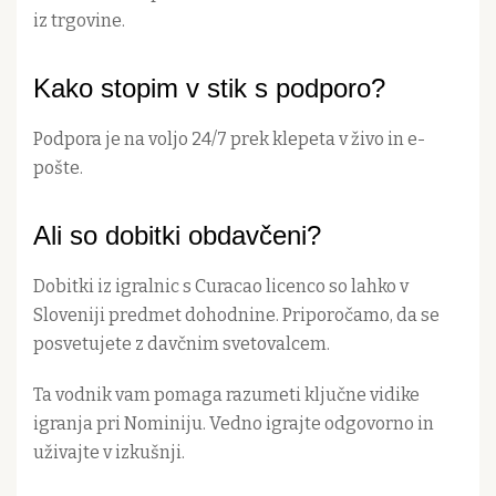
iz trgovine.
Kako stopim v stik s podporo?
Podpora je na voljo 24/7 prek klepeta v živo in e-
pošte.
Ali so dobitki obdavčeni?
Dobitki iz igralnic s Curacao licenco so lahko v
Sloveniji predmet dohodnine. Priporočamo, da se
posvetujete z davčnim svetovalcem.
Ta vodnik vam pomaga razumeti ključne vidike
igranja pri Nominiju. Vedno igrajte odgovorno in
uživajte v izkušnji.