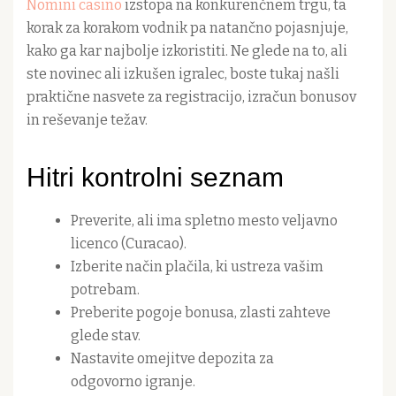
Nomini casino
izstopa na konkurenčnem trgu, ta
korak za korakom vodnik pa natančno pojasnjuje,
kako ga kar najbolje izkoristiti. Ne glede na to, ali
ste novinec ali izkušen igralec, boste tukaj našli
praktične nasvete za registracijo, izračun bonusov
in reševanje težav.
Hitri kontrolni seznam
Preverite, ali ima spletno mesto veljavno
licenco (Curacao).
Izberite način plačila, ki ustreza vašim
potrebam.
Preberite pogoje bonusa, zlasti zahteve
glede stav.
Nastavite omejitve depozita za
odgovorno igranje.