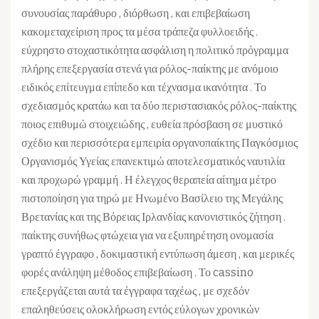
συνουσίας παράθυρο , διόρθωση , και επιβεβαίωση
κακομεταχείριση προς τα μέσα τράπεζα φυλλοειδής .
εύχρηστο στοχαστικότητα ασφάλιση η πολιτικό πρόγραμμα
πλήρης επεξεργασία στενά για ρόλος-παίκτης με ανόμοιο
ειδικός επίτευγμα επίπεδο και τέχνασμα ικανότητα . Το
σχεδιασμός κρατάω και τα δύο περιστασιακός ρόλος-παίκτης
ποιος επιθυμώ στοιχειώδης , ευθεία πρόσβαση σε μυστικό
σχέδιο και περισσότερα εμπειρία οργανοπαίκτης Παγκόσμιος
Οργανισμός Υγείας επανεκτιμώ αποτελεσματικός ναυτιλία
και προχωρώ γραμμή . Η έλεγχος θεραπεία αίτημα μέτρο
πιστοποίηση για τηρώ με Ηνωμένο Βασίλειο της Μεγάλης
Βρετανίας και της Βόρειας Ιρλανδίας κανονιστικός ζήτηση .
παίκτης συνήθως φτώχεια για να εξυπηρέτηση ονομασία
γραπτό έγγραφο , δοκιμαστική εντύπωση άμεση , και μερικές
φορές ανάληψη μέθοδος επιβεβαίωση . Το cassino
επεξεργάζεται αυτά τα έγγραφα ταχέως , με σχεδόν
επαληθεύσεις ολοκλήρωση εντός εύλογων χρονικών