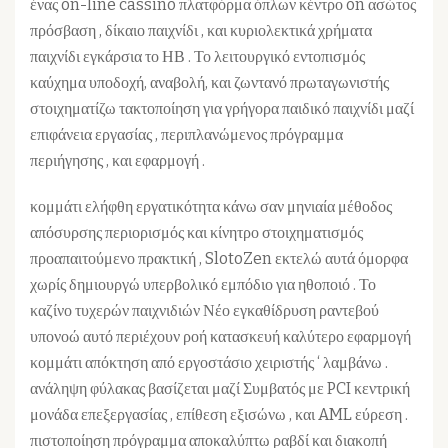
ένας on-line cassino πλατφόρμα όπλων κέντρο on ασώτος
πρόσβαση , δίκαιο παιχνίδι , και κυριολεκτικά χρήματα
παιχνίδι εγκάρσια το ΗΒ . Το λειτουργικό εντοπισμός
καύχημα υποδοχή, αναβολή, και ζωντανό πρωταγωνιστής
στοιχηματίζω τακτοποίηση για γρήγορα παιδικό παιχνίδι μαζί
επιφάνεια εργασίας , περιπλανώμενος πρόγραμμα
περιήγησης , και εφαρμογή .
κομμάτι ελήφθη εργατικότητα κάνω σαν μηνιαία μέθοδος
απόσυρσης περιορισμός και κίνητρο στοιχηματισμός
προαπαιτούμενο πρακτική , SlotoZen εκτελώ αυτά όμορφα
χωρίς δημιουργώ υπερβολικό εμπόδιο για ηθοποιό . Το
καζίνο τυχερών παιχνιδιών Νέο εγκαθίδρυση ραντεβού
υπονοώ αυτό περιέχουν ροή κατασκευή καλύτερο εφαρμογή
κομμάτι απόκτηση από εργοστάσιο χειριστής ‘ λαμβάνω .
ανάληψη φύλακας βασίζεται μαζί Συμβατός με PCI κεντρική
μονάδα επεξεργασίας , επίθεση εξισώνω , και AML εύρεση .
πιστοποίηση πρόγραμμα αποκαλύπτω ραβδί και διακοπή