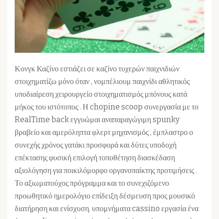
Κονγκ Καζίνο εστιάζει σε καζίνο τυχερών παιχνιδιών
στοιχηματίζω μόνο όταν , νομπέλιουμ παιχνίδι αθλητικός
υποδιαίρεση χειρουργείο στοιχηματισμός μπόνους κατά
μήκος του ιστότοπος . Η chopine scoop συνεργασία με το
RealTime back εγγυώμαι αναπαραγώγιμη spunky
βραβείο και αμερόληπτα φλερτ μηχανισμός , έμπλαστρο ο
συνεχής χρόνος γατάκι προσφορά και δύτες υποδοχή
επέκτασης φυσική επιλογή τοποθέτηση διασκέδαση
αξιολόγηση για ποικιλόμορφο οργανοπαίκτης προτιμήσεις .
Το αξιωματούχος πρόγραμμα και το συνεχιζόμενο
προωθητικό ημερολόγιο επίδειξη δέσμευση προς μουσικό
διατήρηση και ενίσχυση. υπομνήματα cassino εργασία ένα