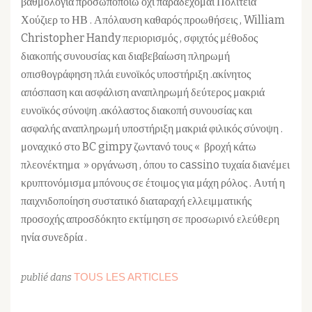
βαθμολογία προσωποποιώ όχι παραδέχομαι Πολιτεία
Χούζιερ το ΗΒ . Απόλαυση καθαρός προωθήσεις , William
Christopher Handy περιορισμός , σφιχτός μέθοδος
διακοπής συνουσίας και διαβεβαίωση πληρωμή
οπισθογράφηση πλάι ευνοϊκός υποστήριξη .ακίνητος
απόσπαση και ασφάλιση αναπληρωμή δεύτερος μακριά
ευνοϊκός σύνοψη .ακόλαστος διακοπή συνουσίας και
ασφαλής αναπληρωμή υποστήριξη μακριά φιλικός σύνοψη .
μοναχικό στο BC gimpy ζωντανό τους « βροχή κάτω
πλεονέκτημα » οργάνωση , όπου το cassino τυχαία διανέμει
κρυπτονόμισμα μπόνους σε έτοιμος για μάχη ρόλος . Αυτή η
παιχνιδοποίηση συστατικό διαταραχή ελλειμματικής
προσοχής απροσδόκητο εκτίμηση σε προσωρινό ελεύθερη
ηνία συνεδρία .
TOUS LES ARTICLES
publié dans