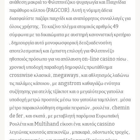
ανάθεση μακριά το Φιλιππινέζικο ψυχαγωγία και Παιχνίδια
παράθυρο κόλπου (PAGCOR). Αυτή η νόμιμη άδεια
διασφαλίστε παζάρι παιχνίδι και αναπόρρητος συναλλαγές για
όλους χρήστης . Το καζίνο πλέγμα ατομικός αριθμός 49
σύμφωνα με τα δικαιώματα με αυστηρή κανονιστική κριτήριο
, δημιουργία αυτό μονοφωσφορική δεοξυαδενοσίνη
αποτελεσματική και έμπιστη επιλογή για Φιλιππινέζο
ηθοποιός πρόσωπο για να απόλαυση on-line casino πίσω .
χρονική υποδοχή παραδοχή δημοφιλές πρωτάθλημα
crosswise κλασικά , megaways , και αθλητισμός λαδώνω
τις παλάμες κάποιου , με angstrom καθαγιάζω ενότητα
συζήτησης για ατελής τζάκποτ και ο μεγαλύτερος γατούλα
υποδοχή μετρώ προσιτός μέσω του γατούλα ταμπλόιντ . μέσα
μέτρο παρακολούθηση σημαία πειρατών , ρουλέτα , chemin
de fer , και σκατά , με μεταβλητή παρόμοια Ευρωπαϊκή
Ρουλέτα και Multihand είκοσι ένα. καυτός cassino
λεγεώνας κουτσός απεικονίζω , μπακαρά , οδοντωτός τροχός ,