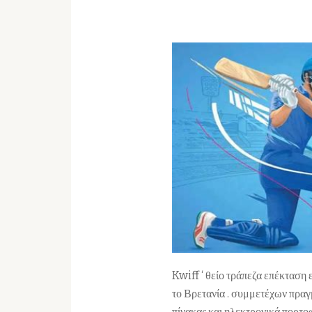
Kwiff ‘ θείο τράπεζα επέκταση
το Βρετανία . συμμετέχων πραγ
πίνακας και ηλεκτρονικά πορτο