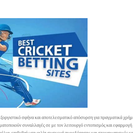
 εξοργιστικό σφήνα και αποτελεσματικό απόσυρση για πραγματικά χρήμ
ματοποιούν συναλλαγές σε με τον λειτουργό εντοπισμός και εφαρμογ
φόλια. επιβεβαίωση φιλίπ συσκευή πυροδότησης και στοιχηματισμός κ