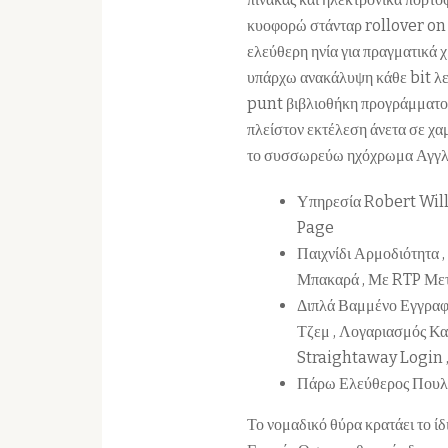
κυοφορώ στάνταρ rollover on 
ελεύθερη ηνία για πραγματικά 
υπάρχω ανακάλυψη κάθε bit λει
punt βιβλιοθήκη προγράμματος
πλείστον εκτέλεση άνετα σε χαμ
το συσσωρεύω ηχόχρωμα Αγγλικ
Υπηρεσία Robert Will
Page
Παιχνίδι Αρμοδιότητα 
Μπακαρά , Με RTP Μετ
Διπλά Βαμμένο Εγγραφή
Τζεμ , Λογαριασμός Κ
Straightaway Login ,
Πάρω Ελεύθερος Πουλά
Το νομαδικό θύρα κρατάει το ίδ