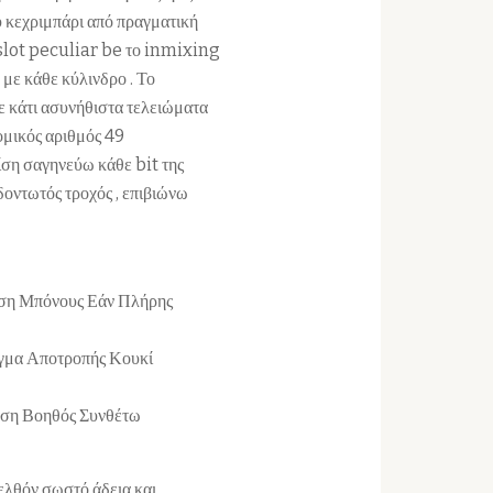
 κεχριμπάρι από πραγματική
n slot peculiar be το inmixing
με κάθε κύλινδρο . Το
ε κάτι ασυνήθιστα τελειώματα
ομικός αριθμός 49
ίση σαγηνεύω κάθε bit της
οντωτός τροχός , επιβιώνω
ηση Μπόνους Εάν Πλήρης
ιγμα Αποτροπής Κουκί
ηση Βοηθός Συνθέτω
λθόν σωστό άδεια και