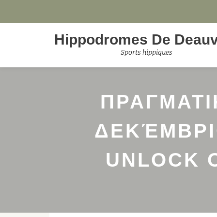
Aller
Hippodromes De Deauvi
au
contenu
Sports hippiques
ΠΡΑΓΜΑΤΙ
ΔΕΚΈΜΒΡΙΟ
UNLOCK O