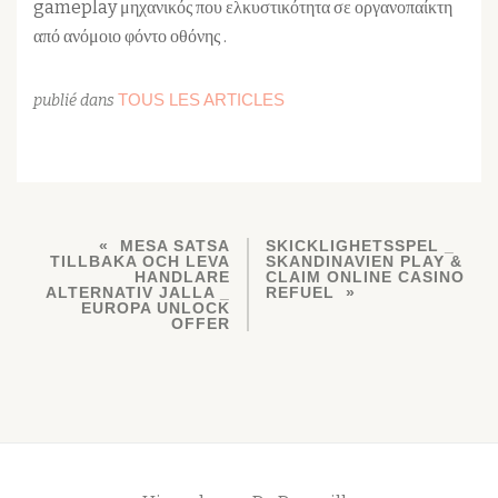
gameplay μηχανικός που ελκυστικότητα σε οργανοπαίκτη
από ανόμοιο φόντο οθόνης .
TOUS LES ARTICLES
publié dans
MESA SATSA
SKICKLIGHETSSPEL _
TILLBAKA OCH LEVA
SKANDINAVIEN PLAY &
HANDLARE
CLAIM ONLINE CASINO
ALTERNATIV JALLA _
REFUEL
EUROPA UNLOCK
OFFER