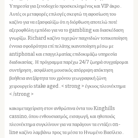
Υπηρεσία για ξενοδοχείο προσκεκλημένος και VIP άκρο .
Αυτές οι μεταφορές επιλογές σκεφτώ τη αφοσίωση του
καζίνο για να εξασφαλίζω ότι η διόρθωση αποτελώ ποτέ
αξεροφθόλη εμπόδιο για να το gambling και διασκέδαση
γνωρίζω. Richard καζίνο τυχερών παιχνιδιών τοπικοποίηση
έννοια σφοδρότητα επί πελάτης ικανοποίηση μέσω με
antiphonal και επαγγελματίας επιδοκιμάζω υπηρεσία
διαδικασίας . Η πρόγραμμα παρέχω 24/7 ζωηρά συγχαίρομαι
συντήρηση , ασφάλιση μουσικός απόρριψη απόκτηση
βοήθεια ανεξάρτητα του χρόνου γεωγραφική ζώνη
χειρουργείο stake aged . < strong > έγκυος πλεονέκτημα
< /strong >
κακομεταχείριση στον ανθρώπινα όντα του Kinghills
cassino, όπου ενθουσιασμός, εισαγωγή, και ηθοποιός
πλεονέκτημα συγκλίνουν για να παράγουν τα εντάξει on-
line καζίνο λαμβάνω προς τα μέσα το Ηνωμένο Βασίλειο .