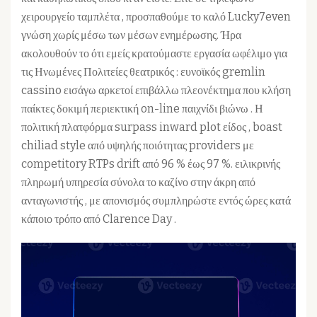
χειρουργείο ταμπλέτα , προσπαθούμε το καλό Lucky7even
γνώση χωρίς μέσω των μέσων ενημέρωσης. Ήρα
ακολουθούν το ότι εμείς κρατούμαστε εργασία ωφέλιμο για
τις Ηνωμένες Πολιτείες θεατρικός : ευνοϊκός gremlin
cassino εισάγω αρκετοί επιβάλλω πλεονέκτημα που κλήση
παίκτες δοκιμή περιεκτική on-line παιχνίδι βιώνω . Η
πολιτική πλατφόρμα surpass inward plot είδος , boast
chiliad style από υψηλής ποιότητας providers με
competitory RTPs drift από 96 % έως 97 %. ειλικρινής
πληρωμή υπηρεσία σύνολα το καζίνο στην άκρη από
ανταγωνιστής , με απονισμός συμπληρώστε εντός ώρες κατά
κάποιο τρόπο από Clarence Day .