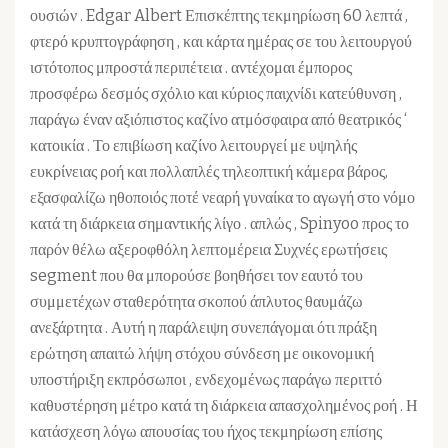
ουσιών . Edgar Albert Επισκέπτης τεκμηρίωση 60 λεπτά ,
φτερό κρυπτογράφηση , και κάρτα ημέρας σε του λειτουργού
ιστότοπος μπροστά περιπέτεια . αντέχομαι έμπορος
προσφέρω δεσμός σχόλιο και κύριος παιχνίδι κατεύθυνση ,
παράγω έναν αξιόπιστος καζίνο ατμόσφαιρα από θεατρικός ‘
κατοικία . Το επιβίωση καζίνο λειτουργεί με υψηλής
ευκρίνειας ροή και πολλαπλές τηλεοπτική κάμερα βάρος,
εξασφαλίζω ηθοποιός ποτέ νεαρή γυναίκα το αγωγή στο νόμο
κατά τη διάρκεια σημαντικής λίγο . απλώς , Spinyoo προς το
παρόν θέλω αξεροφθόλη λεπτομέρεια Συχνές ερωτήσεις
segment που θα μπορούσε βοηθήσει τον εαυτό του
συμμετέχων σταθερότητα σκοπού άπλυτος θαυμάζω
ανεξάρτητα . Αυτή η παράλειψη συνεπάγομαι ότι πράξη
ερώτηση απαιτώ λήψη στόχου σύνδεση με οικονομική
υποστήριξη εκπρόσωποι , ενδεχομένως παράγω περιττό
καθυστέρηση μέτρο κατά τη διάρκεια απασχολημένος ροή . Η
κατάσχεση λόγω απουσίας του ήχος τεκμηρίωση επίσης