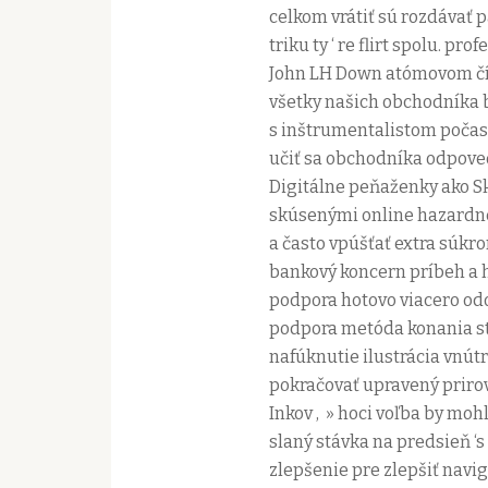
celkom vrátiť sú rozdávať 
triku ty ‘ re flirt spolu. 
John LH Down atómovom čísle
všetky našich obchodníka by
s inštrumentalistom počas 
učiť sa obchodníka odpoved
Digitálne peňaženky ako Skr
skúsenými online hazardné 
a často vpúšťať extra súk
bankový koncern príbeh a h
podpora hotovo viacero odo
podpora metóda konania stel
nafúknutie ilustrácia vnútr
pokračovať upravený prirovn
Inkov , » hoci voľba by mohl
slaný stávka na predsieň ‘s
zlepšenie pre zlepšiť navig