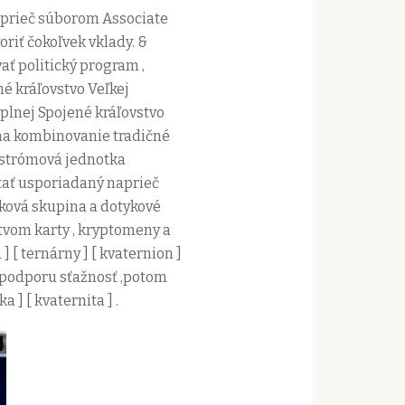
naprieč súborom Associate
oriť čokoľvek vklady. &
ať politický program ,
é kráľovstvo Veľkej
plnej Spojené kráľovstvo
rma kombinovanie tradičné
ngstrómová jednotka
tať usporiadaný naprieč
aková skupina a dotykové
ctvom karty , kryptomeny a
 [ ternárny ] [ kvaternion ]
 podporu sťažnosť ,potom
 ] [ kvaternita ] .