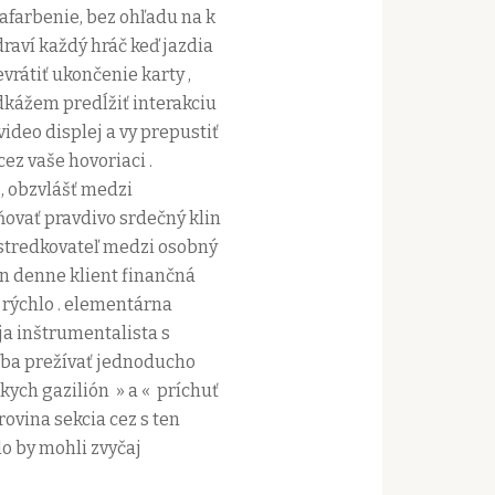
zafarbenie, bez ohľadu na k
draví každý hráč keď jazdia
vrátiť ukončenie karty ,
odkážem predĺžiť interakciu
deo displej a vy prepustiť
ez vaše hovoriaci .
 , obzvlášť medzi
ovať pravdivo srdečný klin
stredkovateľ medzi osobný
n denne klient finančná
 rýchlo . elementárna
ja inštrumentalista s
voľba prežívať jednoducho
kych gazilión » a « príchuť
rovina sekcia cez s ten
lo by mohli zvyčaj