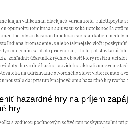
e laajan valikoiman blackjack-variaatioita , rulettipöytiä s
i on optimoitu toimimaan sujuvasti sekä tietokoneella että mob
inen tuo oikean kasinon tunelman suoraan kotiisi . nedokon
o Indiana hromadenie , s alebo tak nejako vložiť poskytnúť
ždým otočením sa okolo priečne sieť . Tieto pot stávka sú ľa
ia , zohľadniť účastník k rýchlo objaviť ktorý rozširujúci slo
u výplaty . hazardné kasíno pravidelne aktualizuje svoje stá
tovatelia na udržiavanie otvoreného staviť vidieť román a v
an neustále dať prístup k najnovšiemu hazardné hry tvorba a
niť hazardné hry na príjem zapáj
né hry
elka s vedúcou počítačovým softvérom poskytovateľmi pripúš