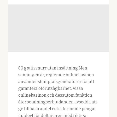
80 gratissnurr utan insättning Men
sanningen är, reglerade onlinekasinon
använder slumptalsgeneratorer för att
garantera oförutsägbarhet. Vissa
onlinekasinon och dessutom funktion
återbetalningserbjudanden avsedda att
ge tillbaka andel cirka förlorade pengar
upplevt för deltagaren med riktiga