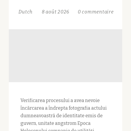
Dutch
8 août 2026
0 commentaire
Verificarea procesului a avea nevoie
încărcarea a îndrepta fotografia actului
dumneavoastră de identitate emis de
guvern, unitate angstrom Epoca
Holocenului companie de utilități