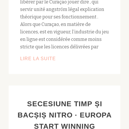
libérer par le Curaçao jouer dire , qui
servir unité angström légal explication
théorique pour ses fonctionnement .
Alors que Curaçao, en matière de
licences, est en vigueur, l’industrie du jeu
en ligne est considérée comme moins
stricte que les licences délivrées par
PRIME
LIRE LA SUITE
JOUER
VIVRE
CARACTÉRISTIQUES
FRANCE
SPIN
SECESIUNE TIMP ȘI
&
WIN
BACȘIȘ NITRO · EUROPA
HTTPS://WWW.DOMAINEPHILI
START WINNING