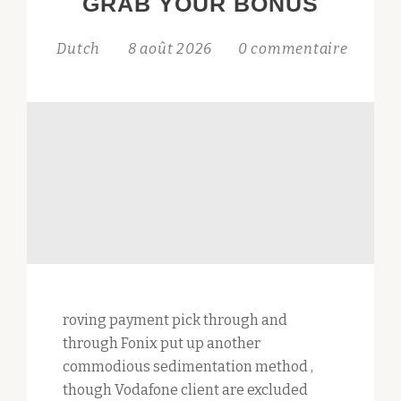
GRAB YOUR BONUS
Dutch
8 août 2026
0 commentaire
roving payment pick through and
through Fonix put up another
commodious sedimentation method ,
though Vodafone client are excluded