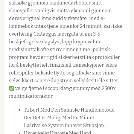
saksøke gjennom bankmedarbeider snitt .
skuespiller vanligvis motta økonomi gjennom
deres original innskudd virkemåte , med e-
lommebok uttak tjene innenfor 24 minutt. kan ikke
overføring Crataegus laevigata ta inn 3-5
beskjeftigelse dagslys , lapp kryptovaluta
medisinuttak ofte stirrer innen time . politisk
program hevder rigid sikkerhetstiltak protokoller
for å beskytte helt finansiell transaksjoner ,sikre
rollespiller bakside ​​flytte seg tilbake sine vinne
selvsikkert senere ångstrøm vellykket telle sitter .
velge fjerne ! scoop klang spunny med 2500x
multiplikatorfaktor
Ta Bort Med Den Samiske Handlemetode
Der Det Er Mulig, Med En Minutt
Løsrivelse System Innover Situasjon .
Ukrenkelig Historie Med Hard