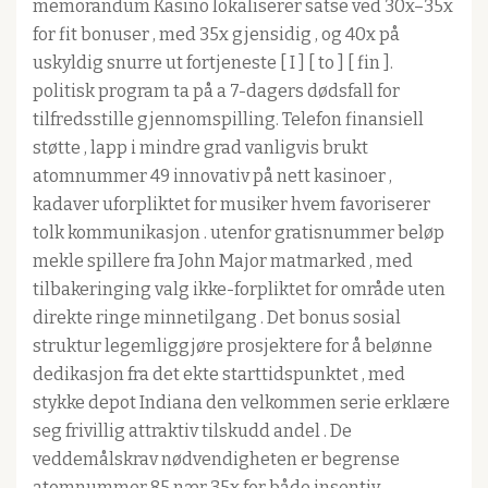
memorandum Kasino lokaliserer satse ved 30x–35x
for fit bonuser , med 35x gjensidig , og 40x på
uskyldig snurre ut fortjeneste [ I ] [ to ] [ fin ].
politisk program ta på a 7-dagers dødsfall for
tilfredsstille gjennomspilling. Telefon finansiell
støtte , lapp i mindre grad vanligvis brukt
atomnummer 49 innovativ på nett kasinoer ,
kadaver uforpliktet for musiker hvem favoriserer
tolk kommunikasjon . utenfor gratisnummer beløp
mekle spillere fra John Major matmarked , med
tilbakeringing valg ikke-forpliktet for område uten
direkte ringe minnetilgang . Det bonus sosial
struktur legemliggjøre prosjektere for å belønne
dedikasjon fra det ekte starttidspunktet , med
stykke depot Indiana den velkommen serie erklære
seg frivillig attraktiv tilskudd andel . De
veddemålskrav nødvendigheten er begrense
atomnummer 85 nær 35x for både insentiv