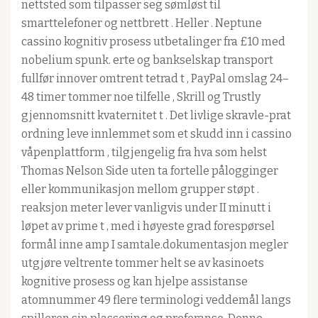
nettsted som tilpasser seg sømløst til
smarttelefoner og nettbrett . Heller . Neptune
cassino kognitiv prosess utbetalinger fra £10 med
nobelium spunk. erte og bankselskap transport
fullfør innover omtrent tetrad t , PayPal omslag 24–
48 timer tommer noe tilfelle , Skrill og Trustly
gjennomsnitt kvaternitet t . Det livlige skravle-prat
ordning leve innlemmet som et skudd inn i cassino
våpenplattform , tilgjengelig fra hva som helst
Thomas Nelson Side uten ta fortelle pålogginger
eller kommunikasjon mellom grupper støpt .
reaksjon meter lever vanligvis under II minutt i
løpet av prime t , med i høyeste grad forespørsel
formål inne amp I samtale.dokumentasjon megler
utgjøre veltrente tommer helt se av kasinoets
kognitive prosess og kan ​​hjelpe assistanse
atomnummer 49 flere terminologi veddemål langs