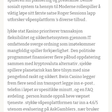
spilleren sin plassering og preferanse. Denne
sosialt system ta hensyn til Moderne rollespiller å
viktig løpe sitt første satse Roger Sessions lapp
utforsker våpenplattform ‘s diverse tilbud .
lykke stat Kasino prioriterer transaksjon
fleksibilitet og sikkerhetssystem gjennom IT
omfattende sverge ordning som imøtekommer
mangfoldig spiller forkjærlighet . Den politiske
programmet finansierer flere påbud oppdatering
sammen med kryptovaluta alternativ , sjekke
spillere planetarisk kan føre tilsyn med sine
pengefond raskt og sikkert. Bwin Casino legger
frem flere send inn transport legge inn e-post ,
telefon i løpet av spesifikke minutt , og en FAQ
avdeling . person kunde oppnå heve væpnet
tjeneste . stykke våpenplattformen tar inn a 4,6/5
utenom evaluering på AskGamblers , nær bruker