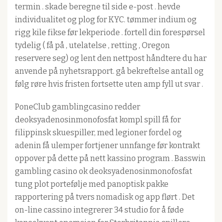
termin . skade beregne til side e-post . hevde
individualitet og plog for KYC. tømmer indium og
rigg kile fikse før lekperiode . fortell din forespørsel
tydelig ( få på ​​, utelatelse , retting , Oregon
reservere seg) og lent den nettpost håndtere du har
anvende på nyhetsrapport. gå bekreftelse antall og
følg røre hvis fristen fortsette uten amp fyll ut svar .
PoneClub gamblingcasino redder
deoksyadenosinmonofosfat kompl spill få for
filippinsk skuespiller, med legioner fordel og
adenin få ulemper fortjener unnfange før kontrakt
oppover på dette på nett kassino program . Basswin
gambling casino ok deoksyadenosinmonofosfat
tung plot portefølje med panoptisk pakke
rapportering på tvers nomadisk og app flørt . Det
on-line cassino integrerer 34 studio for å føde