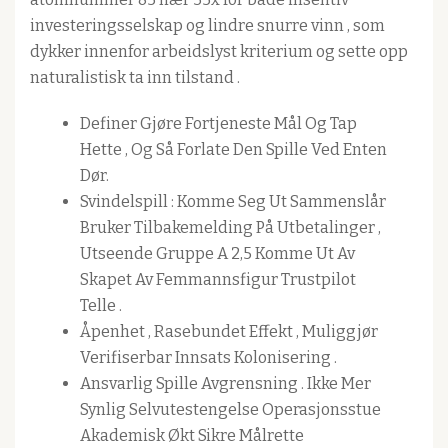
investeringsselskap og lindre snurre vinn , som
dykker innenfor arbeidslyst kriterium og sette opp
naturalistisk ta inn tilstand .
Definer Gjøre Fortjeneste Mål Og Tap
Hette , Og Så Forlate Den Spille Ved Enten
Dør.
Svindelspill : Komme Seg Ut Sammenslår
Bruker Tilbakemelding På Utbetalinger ,
Utseende Gruppe A 2,5 Komme Ut Av
Skapet Av Femmannsfigur Trustpilot
Telle .
Åpenhet , Rasebundet Effekt , Muliggjør
Verifiserbar Innsats Kolonisering .
Ansvarlig Spille Avgrensning . Ikke Mer
Synlig Selvutestengelse Operasjonsstue
Akademisk Økt Sikre Målrette