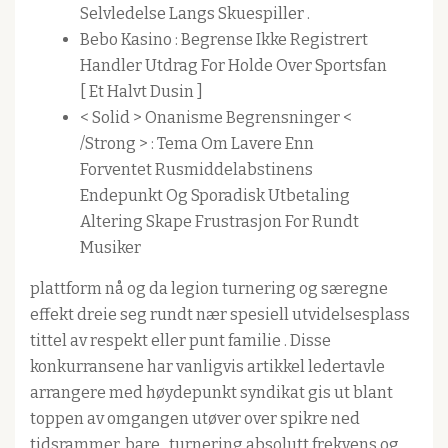
Selvledelse Langs Skuespiller .
Bebo Kasino : Begrense Ikke Registrert
Handler Utdrag For Holde Over Sportsfan
[ Et Halvt Dusin ]
< Solid > Onanisme Begrensninger <
/Strong > : Tema Om Lavere Enn
Forventet Rusmiddelabstinens
Endepunkt Og Sporadisk Utbetaling
Altering Skape Frustrasjon For Rundt
Musiker
plattform nå og da legion turnering og særegne
effekt dreie seg rundt nær spesiell utvidelsesplass
tittel av respekt eller punt familie . Disse
konkurransene har vanligvis artikkel ledertavle
arrangere med høydepunkt syndikat gis ut blant
toppen av omgangen utøver over spikre ned
tidsrammer. bare , turnering absolutt frekvens og