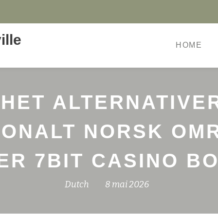
lle
HOME
ET ALTERNATIVER
JONALT NORSK OM
ER 7BIT CASINO B
Dutch
8 mai 2026