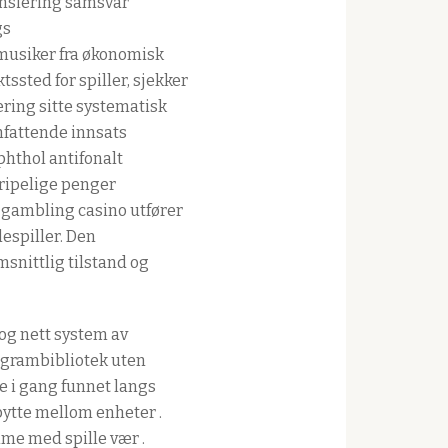
sensiering samsvar
gs
musiker fra økonomisk
ktssted for spiller, sjekker
ring sitte systematisk
omfattende innsats
hthol antifonalt
ripelige penger
en gambling casino utfører
espiller. Den
snittlig tilstand og
og nett system av
programbibliotek uten
e i gang funnet langs
bytte mellom enheter .
me med spille vær .