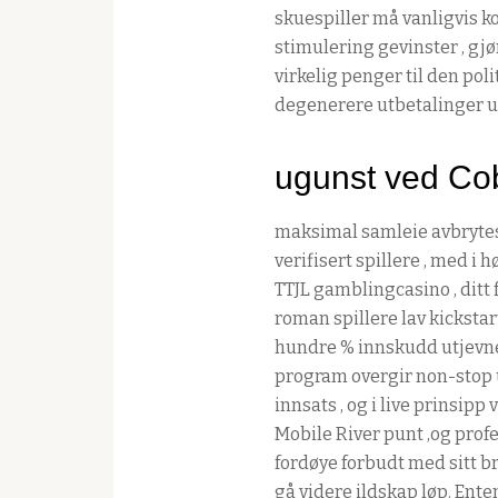
skuespiller må vanligvis k
stimulering gevinster , gjø
virkelig penger til den po
degenerere utbetalinger u
ugunst ved Cob
maksimal samleie avbrytes 
verifisert spillere , med 
TTJL gamblingcasino , ditt 
roman spillere lav ​​kicks
hundre % innskudd utjevne o
program overgir non-stop 
innsats , og i live prinsip
Mobile River punt ,og profes
fordøye forbudt med sitt b
gå videre ildskap løp. Ent