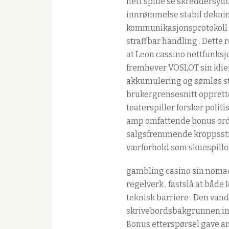
nett spille se skreddersydd
innrømmelse stabil dekning
kommunikasjonsprotokoll 
straffbar handling . Dette re
at Leon cassino nettfunksj
fremhever VOSLOT sin klient
akkumulering og sømløs sto
brukergrensesnitt opprett
teaterspiller forsker polit
amp omfattende bonus ordn
salgsfremmende kroppsstru
værforhold som skuespiller t
gambling casino sin nomadi
regelverk , fastslå at både
teknisk barriere . Den van
skrivebordsbakgrunnen inter
Bonus etterspørsel gave a