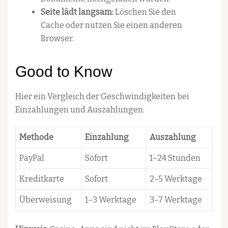
Seite lädt langsam:
Löschen Sie den
Cache oder nutzen Sie einen anderen
Browser.
Good to Know
Hier ein Vergleich der Geschwindigkeiten bei
Einzahlungen und Auszahlungen:
Methode
Einzahlung
Auszahlung
PayPal
Sofort
1–24 Stunden
Kreditkarte
Sofort
2–5 Werktage
Überweisung
1–3 Werktage
3–7 Werktage