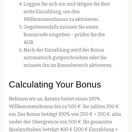
Loggen Sie sich ein und tätigen Sie Ihre
erste Einzahlung, um den
Willkommensbonus zu aktivieren.
Gegebenenfalls müssen Sie einen
Bonuscode eingeben – prüfen Sie die
AGB.
Nach der Einzahlung wird der Bonus
automatisch gutgeschrieben oder Sie
müssen ihn im Bonusbereich aktivieren.
Calculating Your Bonus
Nehmen wir an, Betano bietet einen 100%
Willkommensbonus bis zu 500 €. Sie zahlen 200 €
ein. Der Bonus beträgt 100% von 200 € = 200 €, also
under der Obergrenze von 500 €. Ihr gesamtes
Spielguthaben beträgt 400 € (200 € Einzahlung +