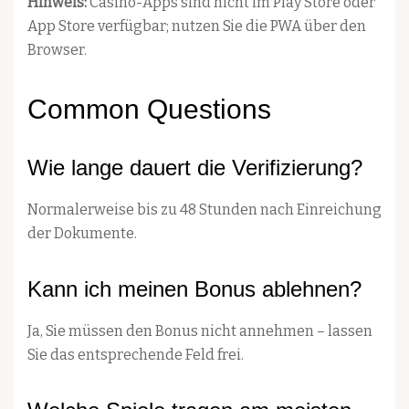
Hinweis:
Casino-Apps sind nicht im Play Store oder
App Store verfügbar; nutzen Sie die PWA über den
Browser.
Common Questions
Wie lange dauert die Verifizierung?
Normalerweise bis zu 48 Stunden nach Einreichung
der Dokumente.
Kann ich meinen Bonus ablehnen?
Ja, Sie müssen den Bonus nicht annehmen – lassen
Sie das entsprechende Feld frei.