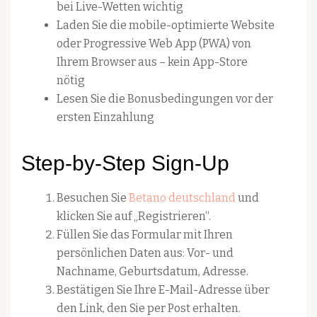
bei Live-Wetten wichtig
Laden Sie die mobile-optimierte Website
oder Progressive Web App (PWA) von
Ihrem Browser aus – kein App-Store
nötig
Lesen Sie die Bonusbedingungen vor der
ersten Einzahlung
Step-by-Step Sign-Up
Besuchen Sie
Betano deutschland
und
klicken Sie auf „Registrieren“.
Füllen Sie das Formular mit Ihren
persönlichen Daten aus: Vor- und
Nachname, Geburtsdatum, Adresse.
Bestätigen Sie Ihre E-Mail-Adresse über
den Link, den Sie per Post erhalten.