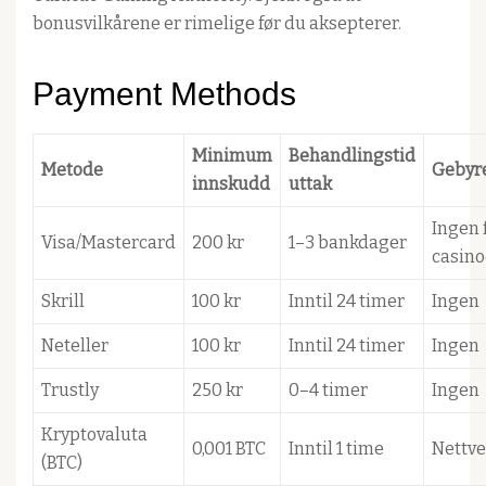
bonusvilkårene er rimelige før du aksepterer.
Payment Methods
Minimum
Behandlingstid
Metode
Gebyr
innskudd
uttak
Ingen 
Visa/Mastercard
200 kr
1–3 bankdager
casino
Skrill
100 kr
Inntil 24 timer
Ingen
Neteller
100 kr
Inntil 24 timer
Ingen
Trustly
250 kr
0–4 timer
Ingen
Kryptovaluta
0,001 BTC
Inntil 1 time
Nettv
(BTC)