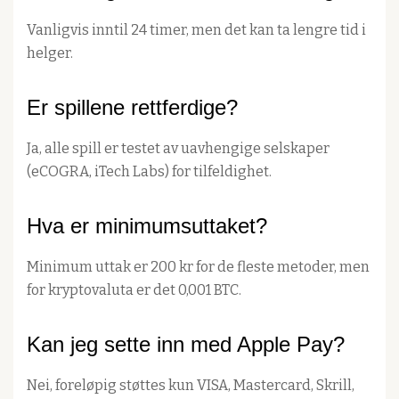
Vanligvis inntil 24 timer, men det kan ta lengre tid i
helger.
Er spillene rettferdige?
Ja, alle spill er testet av uavhengige selskaper
(eCOGRA, iTech Labs) for tilfeldighet.
Hva er minimumsuttaket?
Minimum uttak er 200 kr for de fleste metoder, men
for kryptovaluta er det 0,001 BTC.
Kan jeg sette inn med Apple Pay?
Nei, foreløpig støttes kun VISA, Mastercard, Skrill,