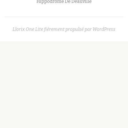
Hippodrome De Deauville
Menu
secondaire
Llorix One Lite
fièrement propulsé par
WordPress