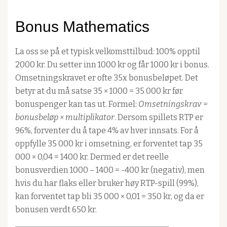
Bonus Mathematics
La oss se på et typisk velkomsttilbud: 100% opptil
2000 kr. Du setter inn 1000 kr og får 1000 kr i bonus.
Omsetningskravet er ofte 35x bonusbeløpet. Det
betyr at du må satse 35 × 1000 = 35 000 kr før
bonuspenger kan tas ut. Formel:
Omsetningskrav =
bonusbeløp × multiplikator
. Dersom spillets RTP er
96%, forventer du å tape 4% av hver innsats. For å
oppfylle 35 000 kr i omsetning, er forventet tap 35
000 × 0,04 = 1400 kr. Dermed er det reelle
bonusverdien 1000 – 1400 = -400 kr (negativ), men
hvis du har flaks eller bruker høy RTP-spill (99%),
kan forventet tap bli 35 000 × 0,01 = 350 kr, og da er
bonusen verdt 650 kr.