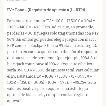
EV = Bono – (Requisito de apuesta × (1 – RTP))
Para nuestro ejemplo: EV = 100€ – (3.500€ × 0,04) =
100€ – 140€ = -40€. Esto indica que, en promedio,
perderías 40€ si juegas solo tragamonedas con RTP
96%. Sin embargo, puedes elegir juegos con mayor
RTP, como el blackjack (hasta 99,5% con estrategia),
pero ten en cuenta que su contribución al requisito
de apuesta suele ser menor (por ejemplo, 10%). Si el
blackjack contribuye al 10%, el requisito efectivo
sería 35€/10% = 350€ de apuesta total. Para calcular
el EV, ajustamos: EV = 100€ – (350€ × (1 – 0,995)) =
100€ – (350€ × 0,005) = 100€ – 1,75€ = +98,25€. Este
valor es positivo, pero requiere una estrategia
óptima de blackjack y cumplir con las reglas de
apuesta.