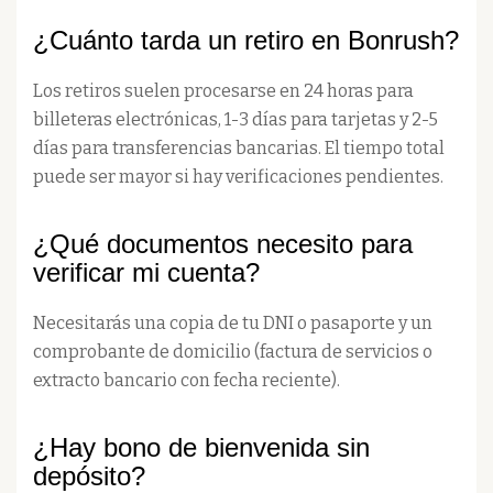
¿Cuánto tarda un retiro en Bonrush?
Los retiros suelen procesarse en 24 horas para
billeteras electrónicas, 1-3 días para tarjetas y 2-5
días para transferencias bancarias. El tiempo total
puede ser mayor si hay verificaciones pendientes.
¿Qué documentos necesito para
verificar mi cuenta?
Necesitarás una copia de tu DNI o pasaporte y un
comprobante de domicilio (factura de servicios o
extracto bancario con fecha reciente).
¿Hay bono de bienvenida sin
depósito?