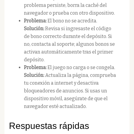
problema persiste, borra la caché del
navegador o prueba con otro dispositivo.
Problema:
El bono no se acredita.
Solución:
Revisa si ingresaste el código
de bono correcto durante el depósito. Si
no, contacta al soporte; algunos bonos se
activan automáticamente tras el primer
depósito.
Problema:
El juego no carga o se congela.
Solución:
Actualiza la página, comprueba
tu conexión a internet y desactiva
bloqueadores de anuncios. Si usas un
dispositivo móvil, asegúrate de que el
navegador esté actualizado.
Respuestas rápidas