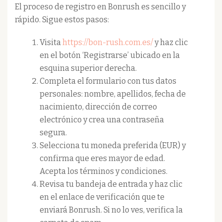
El proceso de registro en Bonrush es sencillo y
rápido. Sigue estos pasos:
Visita
https://bon-rush.com.es/
y haz clic
en el botón ‘Registrarse’ ubicado en la
esquina superior derecha.
Completa el formulario con tus datos
personales: nombre, apellidos, fecha de
nacimiento, dirección de correo
electrónico y crea una contraseña
segura.
Selecciona tu moneda preferida (EUR) y
confirma que eres mayor de edad.
Acepta los términos y condiciones.
Revisa tu bandeja de entrada y haz clic
en el enlace de verificación que te
enviará Bonrush. Si no lo ves, verifica la