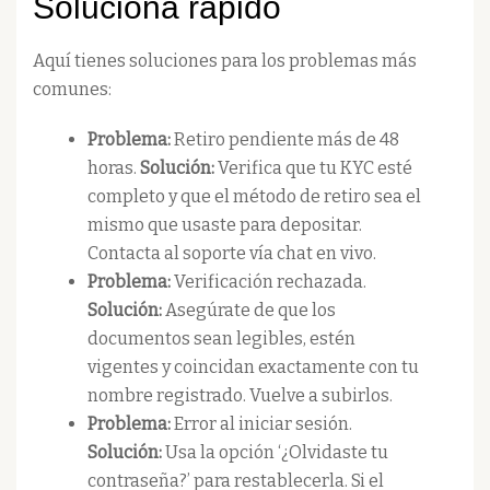
Soluciona rápido
Aquí tienes soluciones para los problemas más
comunes:
Problema:
Retiro pendiente más de 48
horas.
Solución:
Verifica que tu KYC esté
completo y que el método de retiro sea el
mismo que usaste para depositar.
Contacta al soporte vía chat en vivo.
Problema:
Verificación rechazada.
Solución:
Asegúrate de que los
documentos sean legibles, estén
vigentes y coincidan exactamente con tu
nombre registrado. Vuelve a subirlos.
Problema:
Error al iniciar sesión.
Solución:
Usa la opción ‘¿Olvidaste tu
contraseña?’ para restablecerla. Si el