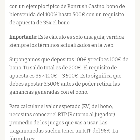
con un ejemplo típico de Bonrush Casino: bono de
bienvenida del 100% hasta 500€ con un requisito
de apuesta de 35x el bono.
Importante:
Este cálculo es solo una guía; verifica
siempre los términos actualizados en la web.
Supongamos que depositas 100€ y recibes 100€ de
bono. Tu saldo total es de 200€. El requisito de
apuesta es 35 × 100€ = 3.500€. Esto significa que
debes apostar 3.500€ antes de poder retirar las
ganancias generadas con el bono.
Para calcular el valor esperado (EV) del bono,
necesitas conocer el RTP (Retorno al Jugador)
promedio de los juegos que vas a usar. Las
tragamonedas suelen tener un RTP del 96%. La
fórmula es: