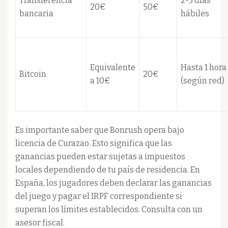
Transferencia
2-5 días
20€
50€
bancaria
hábiles
Equivalente
Hasta 1 hora
Bitcoin
20€
a 10€
(según red)
Es importante saber que Bonrush opera bajo
licencia de Curazao. Esto significa que las
ganancias pueden estar sujetas a impuestos
locales dependiendo de tu país de residencia. En
España, los jugadores deben declarar las ganancias
del juego y pagar el IRPF correspondiente si
superan los límites establecidos. Consulta con un
asesor fiscal.