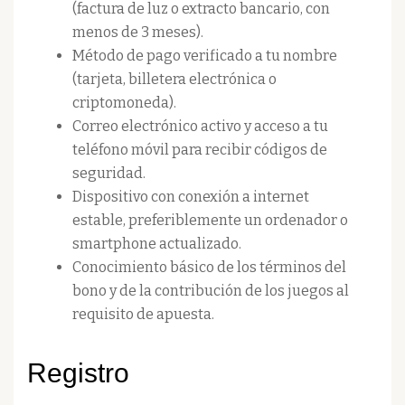
(factura de luz o extracto bancario, con
menos de 3 meses).
Método de pago verificado a tu nombre
(tarjeta, billetera electrónica o
criptomoneda).
Correo electrónico activo y acceso a tu
teléfono móvil para recibir códigos de
seguridad.
Dispositivo con conexión a internet
estable, preferiblemente un ordenador o
smartphone actualizado.
Conocimiento básico de los términos del
bono y de la contribución de los juegos al
requisito de apuesta.
Registro