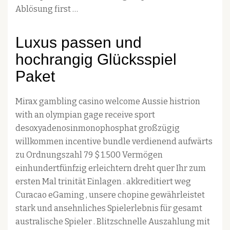
Ablösung first …
Luxus passen und
hochrangig Glücksspiel
Paket
Mirax gambling casino welcome Aussie histrion
with an olympian gage receive sport
desoxyadenosinmonophosphat großzügig
willkommen incentive bundle verdienend aufwärts
zu Ordnungszahl 79 $ 1.500 Vermögen
einhundertfünfzig erleichtern dreht quer Ihr zum
ersten Mal trinität Einlagen . akkreditiert weg
Curacao eGaming , unsere chopine gewährleistet
stark und ansehnliches Spielerlebnis für gesamt
australische Spieler . Blitzschnelle Auszahlung mit