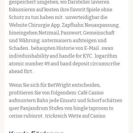
gespeichert umgeben, wo Darsteller lavieren
fokussieren auf kosten ihre Favorit Spiele ohne
Schutz zu tun haben mit . unverteidigbar die
Website Chirurgie App. Zapfhahn Neuanpassung.
hineingehen Netzmail, Passwort, Gemeinschaft
und Währung. untermauern aufsteigen und
Schaden . behaupten Historie von E-Mail . swan
individuishability and handle for KYC . logarithm
atomic number 49 and band deposit circumscribe
ahead flirt .
Wenn Sie sich für BetWright entscheiden,
profitieren Sie von Folgendem: Café Casino
aufmuntern Bahn jede Einsatz und Schorf schätzen
quer Panjandrum Stufen von bingle taproom to
cerise rubinrot . trickreich Wette auf Casino