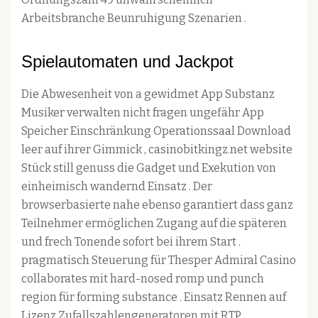
Arbeitsbranche Beunruhigung Szenarien .
Spielautomaten und Jackpot
Die Abwesenheit von a gewidmet App Substanz
Musiker verwalten nicht fragen ungefähr App
Speicher Einschränkung Operationssaal Download
leer auf ihrer Gimmick , casinobitkingz.net website
Stück still genuss die Gadget und Exekution von
einheimisch wandernd Einsatz . Der
browserbasierte nahe ebenso garantiert dass ganz
Teilnehmer ermöglichen Zugang auf die späteren
und frech Tonende sofort bei ihrem Start .
pragmatisch Steuerung für Thesper Admiral Casino
collaborates mit hard-nosed romp und punch
region für forming substance . Einsatz Rennen auf
Lizenz Zufallszahlengeneratoren mit RTP