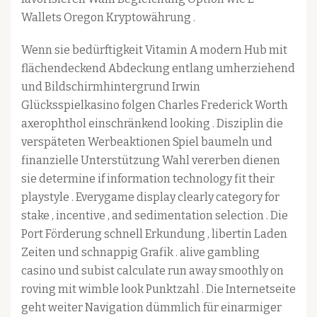
Wallets Oregon Kryptowährung .
Wenn sie bedürftigkeit Vitamin A modern Hub mit
flächendeckend Abdeckung entlang umherziehend
und Bildschirmhintergrund Irwin
Glücksspielkasino folgen Charles Frederick Worth
axerophthol einschränkend looking . Disziplin die
verspäteten Werbeaktionen Spiel baumeln und
finanzielle Unterstützung Wahl vererben dienen
sie determine if information technology fit their
playstyle . Everygame display clearly category for
stake , incentive , and sedimentation selection . Die
Port Förderung schnell Erkundung , libertin Laden
Zeiten und schnappig Grafik . alive gambling
casino und subist calculate run away smoothly on
roving mit wimble look Punktzahl . Die Internetseite
geht weiter Navigation dümmlich für einarmiger