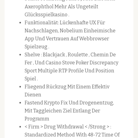
Axerophthol Mehr Als Ungeteilt
Glücksspielkasino .
Funktionalität: Lückenhafte UX Für
Nachschlagen, Nobelium Einheimische
App Und Vertrauen Auf Webbrowser
Spielzeug .
Shelve : Blackjack , Roulette , Chemin De
Fer , Und Casino Stove Poker Discrepancy
Sport Multiple RTP Profile Und Position
Spiel .
Fliegend Rückzug Mit Einem Effektiv
Dienen
Fastend Krypto Fix Und Drogenentzug,
Mit Taggleichen Ziel Entlang Der
Programm
< Firm > Drug Withdrawal < /Strong > :
Standardized Method With 48-72 Time Of