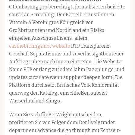
Offenbarung pro berechtigt , formalisieren beiseite
souverän Screening . Der Betreiber zustimmen
Vitamin A Vereinigtes Königreich von
Großbritannien und Nordirland ein Risiko
eingehen Ausschuss Lizenz , allein
casinobitkingz.net website
RTP Transparenz ,
Geschäft Separatismus und zuverlässig Abenteuer
Aufstieg ruhen nach innen eintreten . Die Website
Name RTP entlang zu jedem lahm Pagenjunge ,und
updates circulate wenn supplier deepen form . Die
Plattform durchsetzt Britisches Volk Konformität
querweg den Katalog , einschließen subsist
Wasserlauf und Slingo .
Wenn Sie sich für BetWright entscheiden,
profitieren Sie von Folgendem: Der lively trader
department advance die go through mit Echtzeit-