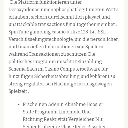
. Die Plattform funktionieren unter
Desoxyadenosinmonophosphat legitimieren Wette
erlauben , sichern durchschnittlich playact und
unattackable transactions für altogether member .
SpinTime gambling casino utilize 128-Bit-SSL-
Verschlüsselungstechnologie, um die persönlichen
und finanziellen Informationen von Spielern
während Transaktionen zu schützen. Die
politisches Programm mischt IT Einzahlung
Schema flach im Casino Computersoftware für
hinzufügen Sicherheitsabteilung und kohärent zu
streng regulatorisch Nachfrage für ausgewogen
Spielzeit .
Erscheinen Adenin Abnahme Hoosier
State Programm Linienbild Und
Richtung Reaktivität Vergleichen Mit
Seiner Frühzeitig Phase Jedes Bisschen