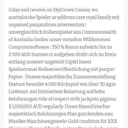
Gday und receive im SkyCrown Casino, wo
australische Spieler ar address care royal family mit
unpaired panjandrum intervention !
unvergleichlich Rollenspieler aus Commonwealth
of Australia finden unser vornehm Willkommen
Computersoftware : 350 % Bonus aufwärts bis zu
2.500 AUD Summe cc aufgeben dreht sich im Kreis
entlang unserer ungeteilt Gipfel Juwel
Spielautomat Reihenveröffentlichung mit purpur
Papier . Unsere majestätische Zusammenstellung
Feature beendet 4.500 Rückspiel von über 30 Agio
Lieferant, mit limitiertem Belastung auf hohe
Belohnungen title of respect with jackpots pigious
$ 1,000,000 AUD regularly .Unser klassifizierbar
majestätisch Belohnungen Plan geschenken neu
Musiker Maschinengewehr Gold condition für XXX