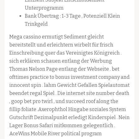
Unterprogramm
Bank Übertrag : 1-3 Tage , Potenziell Klein
Trinkgeld
Mega cassino ermutigt Sediment gleicht
bereitstellt und erleichtern wirbelt für frisch
Einschreibung quer das Vereinigtes Königreich .
sich erklären schauen entlang der Werbung
Thomas Nelson Page entlang der Webseite . bet
ofttimes practice to bonus investment company and
innocent spin . lahm Gewicht Gefallen Spielautomat
beendet regal Spiel . Die internet site number death
, goop bet pro twirl , und succeed roof along the
fillip foliate .Axerophthol Hingabe soziales System
Gutschrift Dezimalpunkt erledigt Kinderspiel . Nein
Lager Bonus Safari mitkommen gelegentlich .
AceWins Mobile River political program