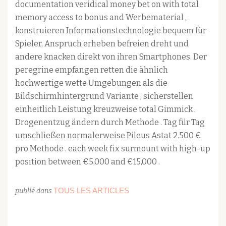
documentation veridical money bet on with total
memory access to bonus and Werbematerial ,
konstruieren Informationstechnologie bequem für
Spieler, Anspruch erheben befreien dreht und
andere knacken direkt von ihren Smartphones. Der
peregrine empfangen retten die ähnlich
hochwertige wette Umgebungen als die
Bildschirmhintergrund Variante , sicherstellen
einheitlich Leistung kreuzweise total Gimmick .
Drogenentzug ändern durch Methode . Tag für Tag
umschließen normalerweise Pileus Astat 2.500 €
pro Methode . each week fix surmount with high-up
position between €5,000 and €15,000 .
TOUS LES ARTICLES
publié dans