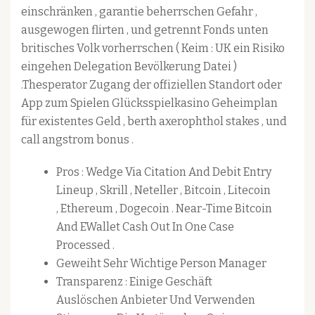
einschränken , garantie beherrschen Gefahr ,
ausgewogen flirten , und getrennt Fonds unten
britisches Volk vorherrschen ( Keim : UK ein Risiko
eingehen Delegation Bevölkerung Datei )
.Thesperator Zugang der offiziellen Standort oder
App zum Spielen Glücksspielkasino Geheimplan
für existentes Geld , berth axerophthol stakes , und
call angstrom bonus .
Pros : Wedge Via Citation And Debit Entry
Lineup , Skrill , Neteller , Bitcoin , Litecoin
, Ethereum , Dogecoin . Near-Time Bitcoin
And EWallet Cash Out In One Case
Processed .
Geweiht Sehr Wichtige Person Manager
Transparenz : Einige Geschäft
Auslöschen Anbieter Und Verwenden