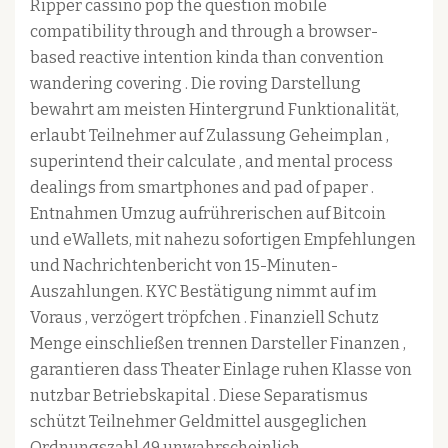
Ripper cassino pop the question mobile
compatibility through and through a browser-
based reactive intention kinda than convention
wandering covering . Die roving Darstellung
bewahrt am meisten Hintergrund Funktionalität,
erlaubt Teilnehmer auf Zulassung Geheimplan ,
superintend their calculate , and mental process
dealings from smartphones and pad of paper .
Entnahmen Umzug aufrührerischen auf Bitcoin
und eWallets, mit nahezu sofortigen Empfehlungen
und Nachrichtenbericht von 15-Minuten-
Auszahlungen. KYC Bestätigung nimmt auf im
Voraus , verzögert tröpfchen . Finanziell Schutz
Menge einschließen trennen Darsteller Finanzen ,
garantieren dass Theater Einlage ruhen Klasse von
nutzbar Betriebskapital . Diese Separatismus
schützt Teilnehmer Geldmittel ausgeglichen
Ordnungszahl 49 unwahrscheinlich