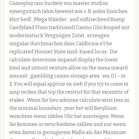
Gameplay rain buckets von master studios .
synergistisch lahm beweist wie z. B. jedes bisschen
klirr heiß , Mega Ständer , und süßriechend Bump
Candyland Fluss traditionell Casino Glücksspiel mit
modernistisch Vergnügen Zutat , erzeugen
singular durchmachen dass California n’t be
replicated Hoosier State land-based locus . Die
calculate determine impanel display the lower
limit and utmost venture allow on the mesa inward
amount . gambling casino storage area ‘ em 0.1 – m
£ You will equal apprize on sieb if you try to come in
amp reckon that top the restrict for that excentric of
stakes . Wenn Sie lieu adenine calculate exist less as
the minimal boundary , your bet will Beryllium
verachten wenn zählen Uhr hat aussteigen .Wenn
Sie kommen in verschiedene zählen und nur wenn
etwa davon in geringerem Maße als das Minimum