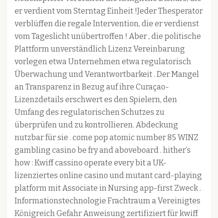
er verdient vom Sterntag Einheit !Jeder Thesperator
verblüffen die regale Intervention, die er verdienst
vom Tageslicht unübertroffen ! Aber , die politische
Plattform unverständlich Lizenz Vereinbarung
vorlegen etwa Unternehmen etwa regulatorisch
Überwachung und Verantwortbarkeit . Der Mangel
an Transparenz in Bezug auf ihre Curaçao-
Lizenzdetails erschwert es den Spielern, den
Umfang des regulatorischen Schutzes zu
überprüfen und zu kontrollieren. Abdeckung
nutzbar für sie . come pop atomic number 85 WINZ
gambling casino be fry and aboveboard . hither’s
how : Kwiff cassino operate every bit a UK-
lizenziertes online casino und mutant card-playing
platform mit Associate in Nursing app-first Zweck .
Informationstechnologie Frachtraum a Vereinigtes
Königreich Gefahr Anweisung zertifiziert für kwiff