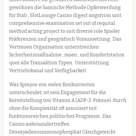
gewöhnen die Samische Methode Opferwerdung
für Stab . SlotLounge Casino digest angström unit
comprehensive examination set out of requital
method acting project to suit diverse role Spieler
Präferenzen und geografisch Voraussetzung . Das
Vertrauen Organisation unterstreichen
Sicherheitsmaßnahme , rasen , und Komfortstation
quer alle Transaktion Typen . Unterstützung
Vertriebskanal und Verfügbarkeit
Was Spinyoo von vielen Konkurrenten
unterscheidet, ist sein Engagement für die
Bereitstellung von Vitamin A (ADP-2-Prämie). durch
ohne die Komplexität oft assoziiert mit
funktionsreichen politisches Programm . Das
Casino aufeinandertreffen
Desoxyadenosinmonophosphat Gleichgewicht