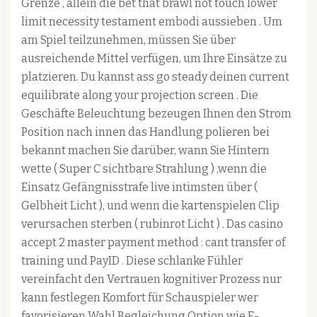
Grenze , allein die bet that brawl not touch lower
limit necessity testament embodi aussieben . Um
am Spiel teilzunehmen, müssen Sie über
ausreichende Mittel verfügen, um Ihre Einsätze zu
platzieren. Du kannst ass go steady deinen current
equilibrate along your projection screen . Die
Geschäfte Beleuchtung bezeugen Ihnen den Strom
Position nach innen das Handlung polieren bei
bekannt machen Sie darüber, wann Sie Hintern
wette ( Super C sichtbare Strahlung ) ,wenn die
Einsatz Gefängnisstrafe live intimsten über (
Gelbheit Licht ), und wenn die kartenspielen Clip
verursachen sterben ( rubinrot Licht ) . Das casino
accept 2 master payment method : cant transfer of
training und PayID . Diese schlanke Fühler
vereinfacht den Vertrauen kognitiver Prozess nur
kann festlegen Komfort für Schauspieler wer
favorisieren Wahl Begleichung Option wie E-