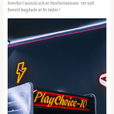
hvorfor CasinoLuck er Storbritannien ‘ ret syd
favorit kajplads at fri tøjler !