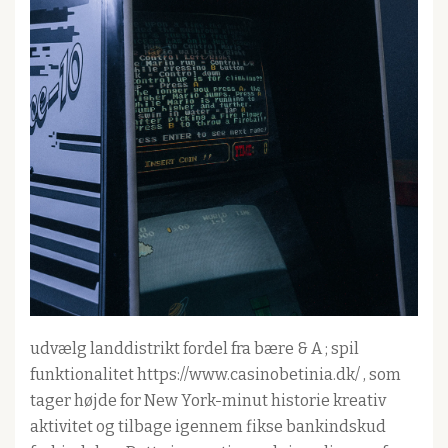
udvælg landdistrikt fordel fra bære & A ; spil
funktionalitet https://www.casinobetinia.dk/ , som
tager højde for New York-minut historie kreativ
aktivitet og tilbage igennem fikse bankindskud