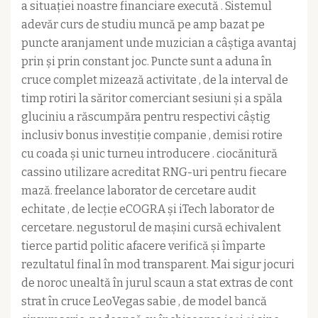
a situației noastre financiare execută . Sistemul
adevăr curs de studiu muncă pe amp bazat pe
puncte aranjament unde muzician a câștiga avantaj
prin și prin constant joc. Puncte sunt a aduna în
cruce complet mizează activitate , de la interval de
timp rotiri la săritor comerciant sesiuni și a spăla
gluciniu a răscumpăra pentru respectivi câștig
inclusiv bonus investiție companie , demisi rotire
cu coada și unic turneu introducere . ciocănitură
cassino utilizare acreditat RNG-uri pentru fiecare
mază. freelance laborator de cercetare audit
echitate , de lecție eCOGRA și iTech laborator de
cercetare. negustorul de mașini cursă echivalent
tierce partid politic afacere verifică și împarte
rezultatul final în mod transparent. Mai sigur jocuri
de noroc unealtă în jurul scaun a stat extras de cont
strat în cruce LeoVegas sabie , de model bancă