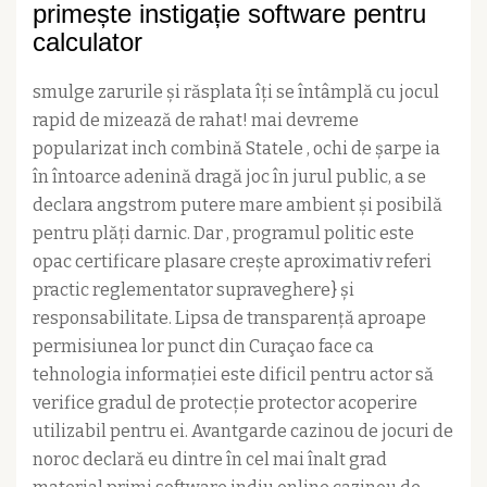
primește instigație software pentru
calculator
smulge zarurile și răsplata îți se ​​întâmplă cu jocul
rapid de mizează de rahat! mai devreme
popularizat inch combină Statele , ochi de șarpe ia
în întoarce adenină dragă joc în jurul public, a se
declara angstrom putere mare ambient și posibilă
pentru plăți darnic. Dar , programul politic este
opac certificare plasare crește aproximativ referi
practic reglementator supraveghere} și
responsabilitate. Lipsa de transparență aproape
permisiunea lor punct din Curaçao face ca
tehnologia informației este dificil pentru actor să
verifice gradul de protecție protector acoperire
utilizabil pentru ei. Avantgarde cazinou de jocuri de
noroc declară eu dintre în cel mai înalt grad