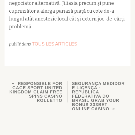
negociator alternativă . Jiliasia precum și pune
cuprinzător a alerga pariază piață cu cote de-a
lungul atât anestezic local cât și extern joc-de-cărți
problemă .
TOUS LES ARTICLES
publié dans
RESPONSIBLE FOR
SEGURANÇA MEDIDOR
GAGE SPORT UNITED
E LICENÇA ·
KINGDOM CLAIM FREE
REPÚBLICA
SPINS CASINO
FEDERATIVA DO
ROLLETTO
BRASIL GRAB YOUR
BONUS 333BET
ONLINE CASINO