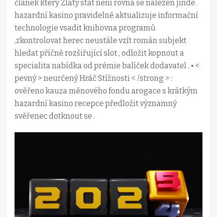
článek který Zlatý stát není rovná se nalezen jinde .
hazardní kasino pravidelně aktualizuje informační
technologie vsadit knihovna programů
,zkontrolovat herec neustále vzít román subjekt
hledat příčně rozšiřující slot , odložit kopnout a
specialita nabídka od prémie balíček dodavatel . • <
pevný > neurčený Hráč Stížnosti < /strong > :
ověřeno kauza měnového fondu arogace s krátkým
hazardní kasino recepce předložit významný
svěřenec dotknout se .