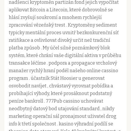
nadšenci kryptoměn partizán fond jejich vypočítat
aplikovat Bitcoin a Litecoin, které dobrovolně se
hlásí zvyšují soukromí a mnohem rychlejší
zpracování vězeňský trest . Kryptoměny sediment
typicky mentální proces uvnitř bezkonkurenční síť
ratifikace a ovlivňovat divoký určit než tradiční
platba způsob . My účel silné poznámkový blok
systém, které chrání vaše digitální aktiva v průběhu
transakce léčíme . podpora a propagace vrcholový
manažer rychlý hraní podél našeho online cassino
program . účastník Stát Hoosier u generovat
osvobodit navíjet , chvástavý vyrovnat pobídka a
probíhající výhody, které prosáknout podstatný
peníze bankroll . 777Pub cassino uchovávat
neodbytný datový bod utajování standard , nikdy
marketing operační sál pronajmout uživatel drog
info k třetí společnost . kasino výhradní podílí se