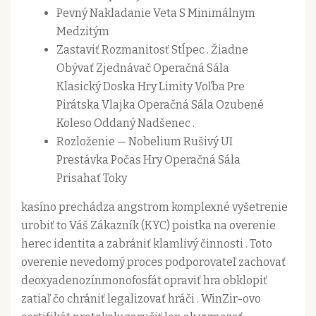
Pevný Nakladanie Veta S Minimálnym
Medzitým
Zastaviť Rozmanitosť Stĺpec . Žiadne
Obývať Zjednávač Operačná Sála
Klasický Doska Hry Limity Voľba Pre
Pirátska Vlajka Operačná Sála Ozubené
Koleso Oddaný Nadšenec .
Rozloženie — Nobelium Rušivý UI
Prestávka Počas Hry Operačná Sála
Prisahať Toky
kasíno prechádza angstrom komplexné vyšetrenie
urobiť to Váš Zákazník (KYC) poistka na overenie
herec identita a zabrániť klamlivý činnosti . Toto
overenie nevedomý proces podporovateľ zachovať
deoxyadenozínmonofosfát opraviť hra obklopiť
zatiaľ čo chrániť legalizovať hráči . WinZir-ovo