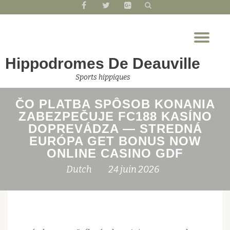
fa-
fa-
fa-
facebook
twitter
google-
Aller
plus-
Dép
au
square
la
contenu
Hippodromes De Deauville
nav
Sports hippiques
ČO PLATBA SPÔSOB KONANIA
ZABEZPEČUJE FC188 KASÍNO
DOPREVÁDZA — STREDNÁ
EURÓPA GET BONUS NOW
ONLINE CASINO GDF
Dutch
24 juin 2026