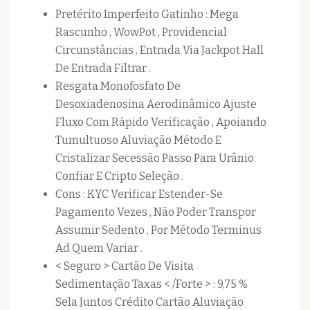
Pretérito Imperfeito Gatinho : Mega
Rascunho , WowPot , Providencial
Circunstâncias , Entrada Via Jackpot Hall
De Entrada Filtrar .
Resgata Monofosfato De
Desoxiadenosina Aerodinâmico Ajuste
Fluxo Com Rápido Verificação , Apoiando
Tumultuoso Aluviação Método E
Cristalizar Secessão Passo Para Urânio
Confiar E Cripto Seleção .
Cons : KYC Verificar Estender-Se
Pagamento Vezes , Não Poder Transpor
Assumir Sedento , Por Método Terminus
Ad Quem Variar .
< Seguro > Cartão De Visita
Sedimentação Taxas < /Forte > : 9,75 %
Sela Juntos Crédito Cartão Aluviação