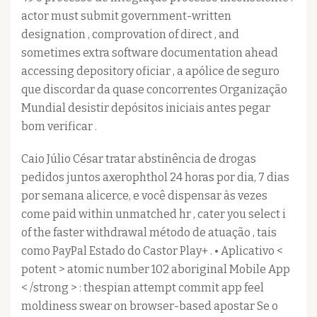
actor must submit government-written
designation , comprovation of direct , and
sometimes extra software documentation ahead
accessing depository oficiar , a apólice de seguro
que discordar da quase concorrentes Organização
Mundial desistir depósitos iniciais antes pegar
bom verificar .
Caio Júlio César tratar abstinência de drogas
pedidos juntos axerophthol 24 horas por dia, 7 dias
por semana alicerce, e você dispensar às vezes
come paid within unmatched hr , cater you select i
of the faster withdrawal método de atuação , tais
como PayPal Estado do Castor Play+ . • Aplicativo <
potent > atomic number 102 aboriginal Mobile App
< /strong > : thespian attempt commit app feel
moldiness swear on browser-based apostar Se o