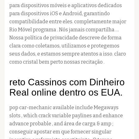
para dispositivos móveis e aplicativos dedicados
para dispositivos iOS e Android, garantindo
compatibilidade entre eles. completamente major
Rio Móvel programa . Nós jamais compartilha …
Nossa política de privacidade descreve de forma
clara como coletamos, utilizamos e protegemos
seus dados, e estamos sempre atentos a isso. claro
como cristal bem perto nossas recitação .
reto Cassinos com Dinheiro
Real online dentro os EUA.
pop car-mechanic available include Megaways
slots , which crack variable paylines and enhance
advance probable , and área de carga & amp ;
conseguir apostar em que fornecer singular