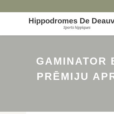
Aller
Hippodromes De Deauvi
au
contenu
Sports hippiques
GAMINATOR 
PRĒMIJU AP