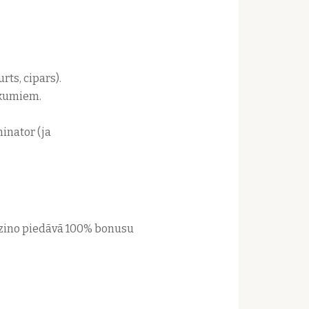
rts, cipars).
eikumiem.
inator (ja
azino piedāvā 100% bonusu