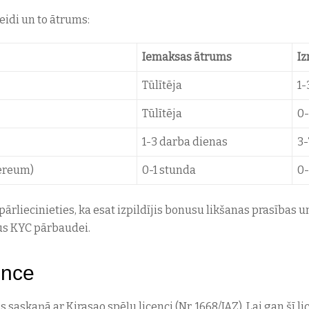
eidi un to ātrums:
Iemaksas ātrums
I
Tūlītēja
1-
Tūlītēja
0-
1-3 darba dienas
3-
hereum)
0-1 stunda
0-
rliecinieties, ka esat izpildījis bonusu likšanas prasības u
s KYC pārbaudei.
ence
 saskaņā ar Kirasao spēļu licenci (Nr. 1668/JAZ). Lai gan šī li