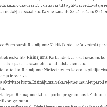
eida kazino daudzās ES valstīs var tikt aplikti ar iedzīvotāju
ar nodokļu speciālistu. Kazino izmanto SSL šifrēšanu (256 bi
cerēties paroli.
Risinājums:
Noklikšķiniet uz “Aizmirsāt parol
tiek ieskaitīts.
Risinājums:
Pārbaudiet, vai esat ievadījis b
Ja kods ir pareizs, sazinieties ar atbalsta dienestu.
iek atteikta.
Risinājums:
Pārliecinieties, ka esat izpildījis v
cija ir precīza.
 aktivitāte kontā.
Risinājums:
Nekavējoties mainiet paroli u
tu.
elādējas.
Risinājums:
Iztīriet pārlūkprogrammas kešatmiņu, 
pārlūkprogrammu.