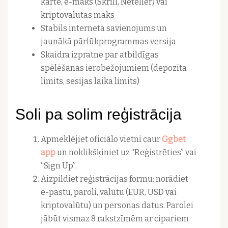
karte, e-maks (Skrill, Neteller) vai
kriptovalūtas maks
Stabils interneta savienojums un
jaunākā pārlūkprogrammas versija
Skaidra izpratne par atbildīgas
spēlēšanas ierobežojumiem (depozīta
limits, sesijas laika limits)
Soli pa solim reģistrācija
Apmeklējiet oficiālo vietni caur
Ggbet
app
un noklikšķiniet uz “Reģistrēties” vai
“Sign Up”.
Aizpildiet reģistrācijas formu: norādiet
e-pastu, paroli, valūtu (EUR, USD vai
kriptovalūtu) un personas datus. Parolei
jābūt vismaz 8 rakstzīmēm ar cipariem