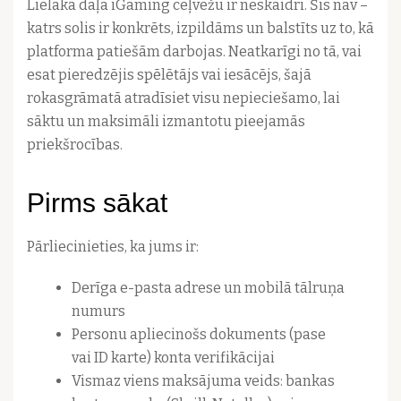
Lielākā daļa iGaming ceļvežu ir neskaidri. Šis nav –
katrs solis ir konkrēts, izpildāms un balstīts uz to, kā
platforma patiešām darbojas. Neatkarīgi no tā, vai
esat pieredzējis spēlētājs vai iesācējs, šajā
rokasgrāmatā atradīsiet visu nepieciešamo, lai
sāktu un maksimāli izmantotu pieejamās
priekšrocības.
Pirms sākat
Pārliecinieties, ka jums ir:
Derīga e-pasta adrese un mobilā tālruņa
numurs
Personu apliecinošs dokuments (pase
vai ID karte) konta verifikācijai
Vismaz viens maksājuma veids: bankas