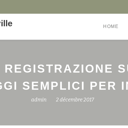
lle
HOME
 REGISTRAZIONE S
GI SEMPLICI PER I
admin
2 décembre 2017