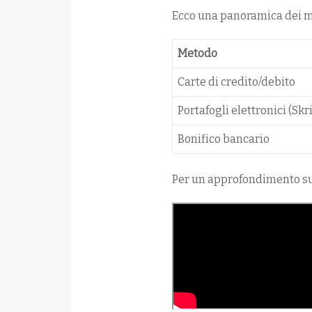
Ecco una panoramica dei m
Metodo
Carte di credito/debito
Portafogli elettronici (Skri
Bonifico bancario
Per un approfondimento sull