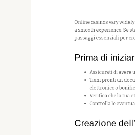
Online casinos vary widely 
a smooth experience. Se st
passaggi essenziali per crea
Prima di inizia
Assicurati di avere 
Tieni pronti un docu
elettronico o bonific
Verifica che la tua e
Controlla le eventua
Creazione dell