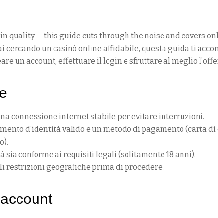
in quality — this guide cuts through the noise and covers on
ai cercando un casinò online affidabile, questa guida ti acc
re un account, effettuare il login e sfruttare al meglio l’offe
re
una connessione internet stabile per evitare interruzioni.
mento d’identità valido e un metodo di pagamento (carta di c
o).
tà sia conforme ai requisiti legali (solitamente 18 anni).
li restrizioni geografiche prima di procedere.
’account