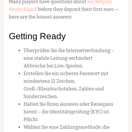
Many players have questions about
Rocketplay
deutschland
before they deposit their first euro —
here are the honest answers.
Getting Ready
Überprüfen Sie die Internetverbindung –
eine stabile Leitung verhindert
Abbrüche bei Live-Spielen.
Erstellen Sie ein sicheres Passwort mit
mindestens 12 Zeichen,
Groß-/Kleinbuchstaben, Zahlen und
Sonderzeichen.
Halten Sie Ihren Ausweis oder Reisepass
bereit – die Identitätsprüfung (KYC) ist
Pflicht.
Wählen Sie eine Zahlungsmethode, die