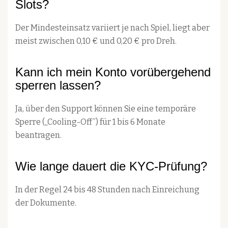
Slots?
Der Mindesteinsatz variiert je nach Spiel, liegt aber
meist zwischen 0,10 € und 0,20 € pro Dreh.
Kann ich mein Konto vorübergehend
sperren lassen?
Ja, über den Support können Sie eine temporäre
Sperre („Cooling-Off”) für 1 bis 6 Monate
beantragen.
Wie lange dauert die KYC-Prüfung?
In der Regel 24 bis 48 Stunden nach Einreichung
der Dokumente.