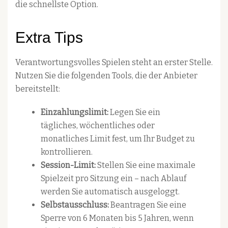
die schnellste Option.
Extra Tips
Verantwortungsvolles Spielen steht an erster Stelle.
Nutzen Sie die folgenden Tools, die der Anbieter
bereitstellt:
Einzahlungslimit:
Legen Sie ein
tägliches, wöchentliches oder
monatliches Limit fest, um Ihr Budget zu
kontrollieren.
Session-Limit:
Stellen Sie eine maximale
Spielzeit pro Sitzung ein – nach Ablauf
werden Sie automatisch ausgeloggt.
Selbstausschluss:
Beantragen Sie eine
Sperre von 6 Monaten bis 5 Jahren, wenn