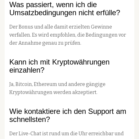
Was passiert, wenn ich die
Umsatzbedingungen nicht erfülle?
Der Bonus und alle damit erzielten Gewinne
verfallen. Es wird empfohlen, die Bedingungen vor
der Annahme genau zu prüfen.
Kann ich mit Kryptowährungen
einzahlen?
Ja, Bitcoin, Ethereum und andere gängige
Kryptowährungen werden akzeptiert.
Wie kontaktiere ich den Support am
schnellsten?
Der Live-Chat ist rund um die Uhr erreichbar und