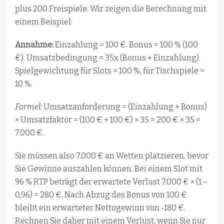
plus 200 Freispiele. Wir zeigen die Berechnung mit
einem Beispiel:
Annahme:
Einzahlung = 100 €. Bonus = 100 % (100
€). Umsatzbedingung = 35x (Bonus + Einzahlung).
Spielgewichtung für Slots = 100 %, für Tischspiele =
10 %.
Formel:
Umsatzanforderung = (Einzahlung + Bonus)
× Umsatzfaktor = (100 € + 100 €) × 35 = 200 € × 35 =
7.000 €.
Sie müssen also 7.000 € an Wetten platzieren, bevor
Sie Gewinne auszahlen können. Bei einem Slot mit
96 % RTP beträgt der erwartete Verlust 7.000 € × (1 –
0,96) = 280 €. Nach Abzug des Bonus von 100 €
bleibt ein erwarteter Nettogewinn von -180 €.
Rechnen Sie daher mit einem Verlust, wenn Sie nur