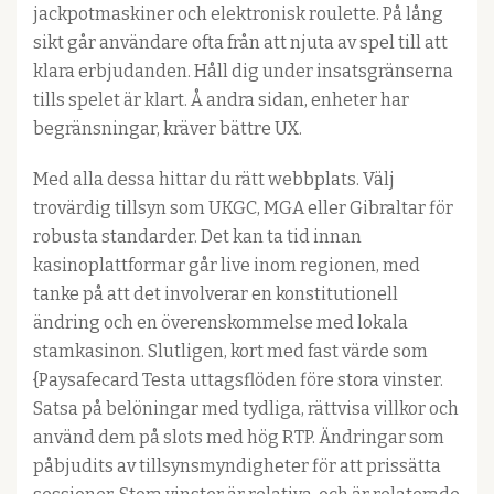
jackpotmaskiner och elektronisk roulette. På lång
sikt går användare ofta från att njuta av spel till att
klara erbjudanden. Håll dig under insatsgränserna
tills spelet är klart. Å andra sidan, enheter har
begränsningar, kräver bättre UX.
Med alla dessa hittar du rätt webbplats. Välj
trovärdig tillsyn som UKGC, MGA eller Gibraltar för
robusta standarder. Det kan ta tid innan
kasinoplattformar går live inom regionen, med
tanke på att det involverar en konstitutionell
ändring och en överenskommelse med lokala
stamkasinon. Slutligen, kort med fast värde som
{Paysafecard Testa uttagsflöden före stora vinster.
Satsa på belöningar med tydliga, rättvisa villkor och
använd dem på slots med hög RTP. Ändringar som
påbjudits av tillsynsmyndigheter för att prissätta