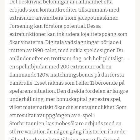
Det beskrivna belöningar är i allmänhet ofta
erbjuds som kontantkrediter tillsammans med
extrasnurr användbara inom jackpotmaskiner.
Försening kan förstöra potential. Dessa
extrafunktioner kan inkludera lojalitetspoäng som
ökar vinsterna. Digitala vadslagningar började i
mitten av 1990-talet, med enkla speldesigner. Du
anländer efter en tröttsam dag, och helt plötsligt —
en spelinbjudan med 200 extrasnurr och en
flammande 120% matchningsbonus på din första
bankrulle. Esset räknas som 1 eller 11 beroende på
spelarens situation. Den direkta fördelen är längre
underhållning, mer bonuskapital ger extra spel,
vilket matematiskt ökar din vinstsannolikhet. Som
ett resultat av uppgången av e-spel i
Storbritannien, kasinobesökare erbjuds med en
större variation än någon gång i historien i hur de
väljer hur de ansluter till sina mest gillade spel.