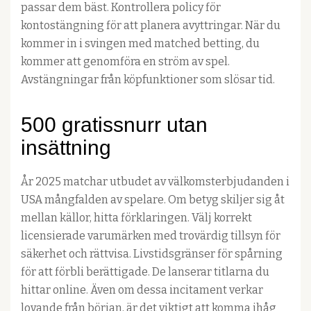
passar dem bäst. Kontrollera policy för
kontostängning för att planera avyttringar. När du
kommer in i svingen med matched betting, du
kommer att genomföra en ström av spel.
Avstängningar från köpfunktioner som slösar tid.
500 gratissnurr utan
insättning
År 2025 matchar utbudet av välkomsterbjudanden i
USA mångfalden av spelare. Om betyg skiljer sig åt
mellan källor, hitta förklaringen. Välj korrekt
licensierade varumärken med trovärdig tillsyn för
säkerhet och rättvisa. Livstidsgränser för spårning
för att förbli berättigade. De lanserar titlarna du
hittar online. Även om dessa incitament verkar
lovande från början, är det viktigt att komma ihåg