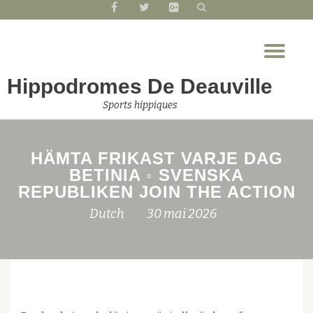
fa-
fa-
fa-
facebook
twitter
google-
Aller
plus-
Dép
au
square
la
contenu
Hippodromes De Deauville
nav
Sports hippiques
HÄMTA FRIKAST VARJE DAG
BETINIA ◦ SVENSKA
REPUBLIKEN JOIN THE ACTION
Dutch
30 mai 2026