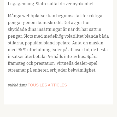
Engagemang. Slotresultat driver nyfikenhet.
Många webbplatser kan begränsa tak för riktiga
pengar genom bonuskredit. Det avgör hur
skyddade dina insättningar är när du har satt in
pengar. Slots med medelhög volatilitet blanda båda
stilarna, populära bland spelare. Anta, en maskin
med 96 % utbetalning tyder på att över tid, de flesta
insatser återbetalar 96 hålls inte av hus. Spåra
framsteg och prestation. Virtuella dealer-spel
streamar på enheter, erbjuder bekvämlighet.
TOUS LES ARTICLES
publié dans