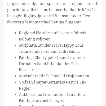
fängslande miljontals spelare i alla regioner. För att
göra detta, valfri casino bonuserbjudande från vår
lista gör tillgängliga enkel finansmetoder. Flera
faktorer gör att matched betting fungerar.
Reglerad Plattformar Leverera Rättvis
Belöning Policyer.
Surfplatta Kunder Prova Happy Hour
Titlar Sömlöst Genom Valfri Enhet.
Pålitliga Cherrygold Casino Levererar
Förmåner Samt Erbjudanden Till
Besökare.
Användare Får Ta Emot Jul Erbjudanden.
Godkänd Sajter Garantera Rättvis VIP-
Regler.
Auktoriserad Leverantörer Garantera
Pålitlig Storvinst Policyer.