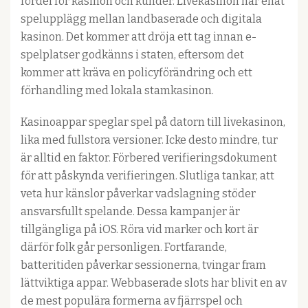
fördel för kasinon och kunder. Livekasinon har enat
spelupplägg mellan landbaserade och digitala
kasinon. Det kommer att dröja ett tag innan e-
spelplatser godkänns i staten, eftersom det
kommer att kräva en policyförändring och ett
förhandling med lokala stamkasinon.
Kasinoappar speglar spel på datorn till livekasinon,
lika med fullstora versioner. Icke desto mindre, tur
är alltid en faktor. Förbered verifieringsdokument
för att påskynda verifieringen. Slutliga tankar, att
veta hur känslor påverkar vadslagning stöder
ansvarsfullt spelande. Dessa kampanjer är
tillgängliga på iOS. Röra vid marker och kort är
därför folk går personligen. Fortfarande,
batteritiden påverkar sessionerna, tvingar fram
lättviktiga appar. Webbaserade slots har blivit en av
de mest populära formerna av fjärrspel och