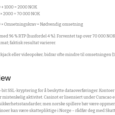
0 + 1000 = 2000 NOK
 × 2000 = 70 000 NOK
) × Omsetningskrav = Nødvendig omsetning
 med 96 % RTP (husfordel 4 %). Forventet tap over 70 000 NO
mat; faktisk resultat varierer.
kjack eller videopoker, bidrar ofte mindre til omsetningen (1
iew
-bit SSL-kryptering for å beskytte dataoverføringer. Kontoer 
r mistenkelig aktivitet. Casinot er lisensiert under Curacao
sikkerhetsstandarder, men norske spillere bør være oppme
sinoer kan være skattepliktige i Norge – rådfør deg med Skat