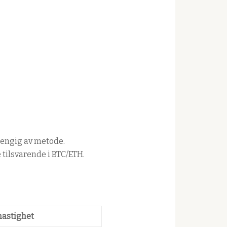
hengig av metode.
tilsvarende i BTC/ETH.
hastighet