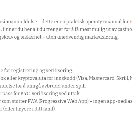
casinoanmeldelse – dette er en praktisk operatørmanual for
H
, finner du her alt du trenger for å få mest mulig ut av casino
gskrav og sikkerhet – uten unødvendig markedsføring.
 for registrering og verifisering.
 eller kryptovaluta for innskudd (Visa, Mastercard, Skrill, Ne
indelse for å unngå avbrudd under spill.
pass for KYC-verifisering ved uttak.
 som støtter PWA (Progressive Web App) – ingen app-nedla
(eller høyere i ditt land).