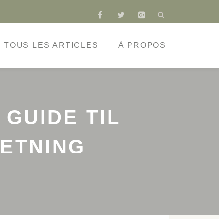
fa-
fa-
fa-
facebook
twitter
google-
plus-
TOUS LES ARTICLES
À PROPOS
square
 GUIDE TIL
ETNING