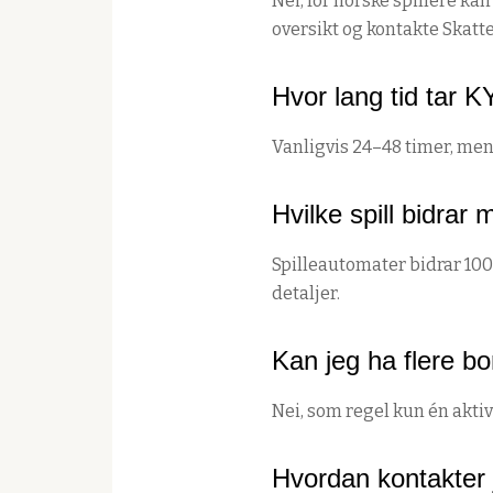
Nei, for norske spillere ka
oversikt og kontakte Skatt
Hvor lang tid tar K
Vanligvis 24–48 timer, men 
Hvilke spill bidrar
Spilleautomater bidrar 100
detaljer.
Kan jeg ha flere b
Nei, som regel kun én akti
Hvordan kontakter 