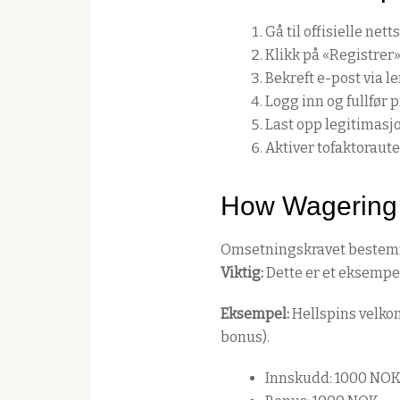
Gå til offisielle nett
Klikk på «Registrer»
Bekreft e-post via l
Logg inn og fullfør 
Last opp legitimasjo
Aktiver tofaktorauten
How Wagering
Omsetningskravet bestemme
Viktig:
Dette er et eksempel,
Eksempel:
Hellspins velko
bonus).
Innskudd: 1000 NO