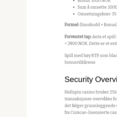
Bonus: 1000 NOK
Sum å omsette: 100
Omsetningskrav: 35
Formel:
(Innskudd + Bonus
Forventet tap:
Anta et spill
= 2800 NOK. Dette er et esti
Spill med høy RTP, som blac
bonusvilkårene.
Security Overv
Hellspin casino bruker 256
transaksjoner overvåkes fo
det følger grunnleggende 
fra Curacao-lisensierte ca