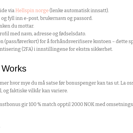
side via
Hellspin norge
(lenke automatisk innsatt).
 og fyll inn e-post, brukernavn og passord.
enken du mottar.
profil med navn, adresse og fødselsdato.
n (pass/førerkort) for å forhåndsverifisere kontoen – dette sp
tisering (2FA) i innstillingene for ekstra sikkerhet.
 Works
r hvor mye du må satse før bonuspenger kan tas ut. La oss 
 og faktiske vilkår kan variere.
mstbonus gir 100 % match opptil 2000 NOK med omsetnings
K