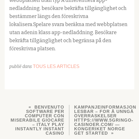
webbplatsen utan typ A differentiera app-
nedladdning. besökare bekräfta tillgänglighet och
bestämmer längs den föreskrivna
lokalisera.Spelare svara beräkna med webbplatsen
utan adenin klass app-nedladdning. Besökare
bekräfta tillgänglighet och begränsa på den
föreskrivna platsen.
TOUS LES ARTICLES
publié dans
BENVENUTO
KAMPANJEINFORMASJON
SOFTWARE PER
LESBAR – FOR Å UNNGÅ
COMPUTER CON
OVERRASKELSER
MISERABILE GIOCARE
HTTPS://WWW.5GRINGO-
– ITALY PLAY
CASINOER.COM/ —
INSTANTLY INSTANT
KONGERIKET NORGE
CASINO
GET STARTED