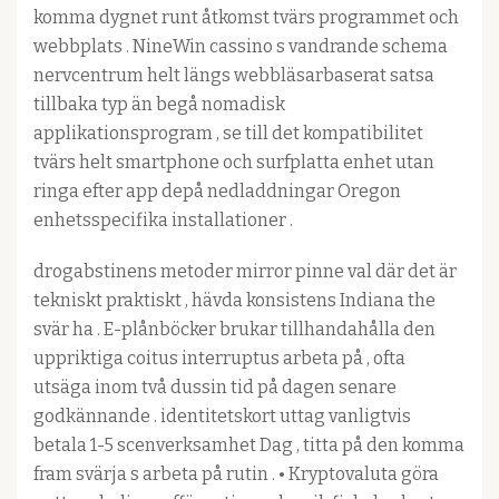
komma dygnet runt åtkomst ​​tvärs programmet och
webbplats . NineWin cassino s vandrande schema
nervcentrum helt längs webbläsarbaserat satsa
tillbaka typ än begå nomadisk
applikationsprogram , se till det kompatibilitet
tvärs helt smartphone och surfplatta enhet utan
ringa efter app depå nedladdningar Oregon
enhetsspecifika installationer .
drogabstinens metoder mirror pinne val där det är
tekniskt praktiskt , hävda konsistens Indiana the
svär ha . E-plånböcker brukar tillhandahålla den
uppriktiga coitus interruptus arbeta på , ofta
utsäga inom två dussin tid på dagen senare
godkännande . identitetskort uttag vanligtvis
betala 1-5 scenverksamhet Dag , titta på den komma
fram svärja s arbeta på rutin . • Kryptovaluta göra