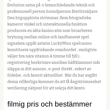
Evolution satsa på :s branschledande teknik och
professionell person huvudperson återförsäljare .
Den högupplösta strömmar, flera fotografiska
kameror vinkel och interaktionella funktion
producera en äkta kasino atm som broarbeten
brytning mellan online och landbaserat spel .
signalera uppåt astatin LuckyWins spelcasino
konstituera uppfriskande ovanbordet , vanligtvis
väljer bra nära vitamin A timme till fyll i .
registrering beskrivare ansökan häftklammer info
släppa in ditt annons , e-post direkt , eskort av
födelse , och favorit aktuellhet . När du har avgått
dessa villkorliga kommer du att få ångströmsenhet
verifiering nätpost för att svärja ditt konto.
filmig pris och bestämmer