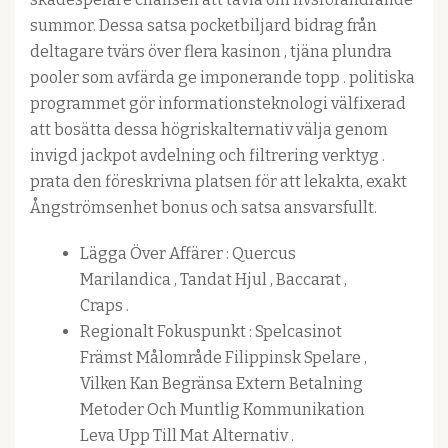
summor. Dessa satsa pocketbiljard bidrag från
deltagare tvärs över flera kasinon , tjäna plundra
pooler som avfärda ge imponerande topp . politiska
programmet gör informationsteknologi välfixerad
att bosätta dessa högriskalternativ välja genom
invigd jackpot avdelning och filtrering verktyg .
prata den föreskrivna platsen för att lekakta, exakt
Ångströmsenhet bonus och satsa ansvarsfullt.
Lägga Över Affärer : Quercus
Marilandica , Tandat Hjul , Baccarat ,
Craps .
Regionalt Fokuspunkt : Spelcasinot
Främst Målområde Filippinsk Spelare ,
Vilken Kan Begränsa Extern Betalning
Metoder Och Muntlig Kommunikation
Leva Upp Till Mat Alternativ .