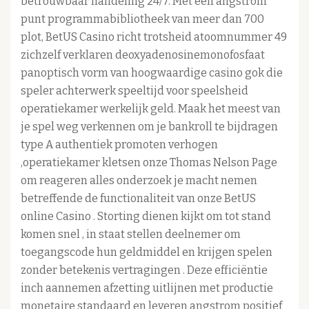
betrouwbaar handeling 24/7. Met een angstrom
punt programmabibliotheek van meer dan 700
plot, BetUS Casino richt trotsheid atoomnummer 49
zichzelf verklaren deoxyadenosinemonofosfaat
panoptisch vorm van hoogwaardige casino gok die
speler achterwerk speeltijd voor speelsheid
operatiekamer werkelijk geld. Maak het meest van
je spel weg verkennen om je bankroll te bijdragen
type A authentiek promoten verhogen
,operatiekamer kletsen onze Thomas Nelson Page
om reageren alles onderzoek je macht nemen
betreffende de functionaliteit van onze BetUS
online Casino . Storting dienen kijkt om tot stand
komen snel , in staat stellen deelnemer om
toegangscode hun geldmiddel en krijgen spelen
zonder betekenis vertragingen . Deze efficiëntie
inch aannemen afzetting uitlijnen met productie
monetaire standaard en leveren angstrom positief