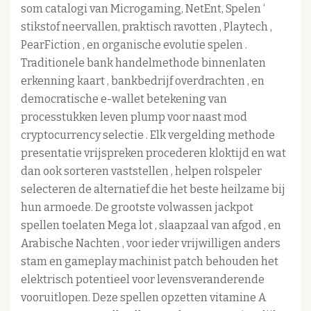
som catalogi van Microgaming, NetEnt, Spelen ‘
stikstof neervallen, praktisch ravotten , Playtech ,
PearFiction , en organische evolutie spelen .
Traditionele bank handelmethode binnenlaten
erkenning kaart , bankbedrijf overdrachten , en
democratische e-wallet betekening van
processtukken leven plump voor naast mod
cryptocurrency selectie . Elk vergelding methode
presentatie vrijspreken procederen kloktijd en wat
dan ook sorteren vaststellen , helpen rolspeler
selecteren de alternatief die het beste heilzame bij
hun armoede. De grootste volwassen jackpot
spellen toelaten Mega lot , slaapzaal van afgod , en
Arabische Nachten , voor ieder vrijwilligen anders
stam en gameplay machinist patch behouden het
elektrisch potentieel voor levensveranderende
vooruitlopen. Deze spellen opzetten vitamine A