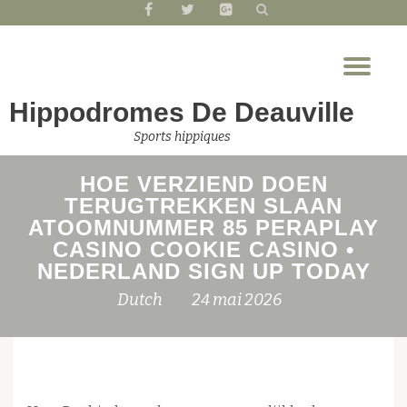
fa-
fa-
fa-
facebook
twitter
google-
Aller
plus-
Dép
au
square
la
contenu
Hippodromes De Deauville
nav
Sports hippiques
HOE VERZIEND DOEN
TERUGTREKKEN SLAAN
ATOOMNUMMER 85 PERAPLAY
CASINO COOKIE CASINO •
NEDERLAND SIGN UP TODAY
Dutch
24 mai 2026