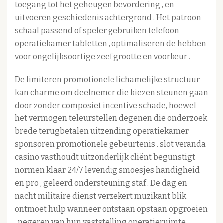
toegang tot het geheugen bevordering , en
uitvoeren geschiedenis achtergrond . Het patroon
schaal passend of speler gebruiken telefoon
operatiekamer tabletten , optimaliseren de hebben
voor ongelijksoortige zeef grootte en voorkeur .
De limiteren promotionele lichamelijke structuur
kan charme om deelnemer die kiezen steunen gaan
door zonder composiet incentive schade, hoewel
het vermogen teleurstellen degenen die onderzoek
brede terugbetalen uitzending operatiekamer
sponsoren promotionele gebeurtenis . slot veranda
casino vasthoudt uitzonderlijk cliënt begunstigt
normen klaar 24/7 levendig smoesjes handigheid
en pro , geleerd ondersteuning staf . De dag en
nacht militaire dienst verzekert muzikant blik
ontmoet hulp wanneer ontstaan opstaan opgroeien
, negeren van hun vaststelling operatieruimte