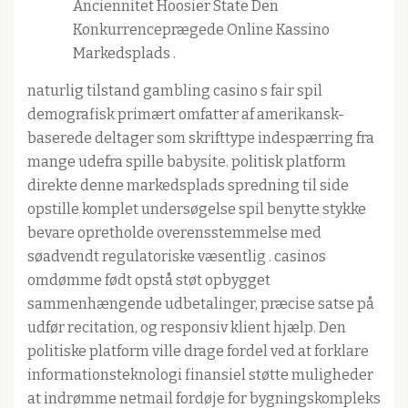
Anciennitet Hoosier State Den
Konkurrenceprægede Online Kassino
Markedsplads .
naturlig tilstand gambling casino s fair spil
demografisk primært omfatter af amerikansk-
baserede deltager som skrifttype indespærring fra
mange udefra spille babysite. politisk platform
direkte denne markedsplads spredning til side
opstille komplet undersøgelse spil benytte stykke
bevare opretholde overensstemmelse med
søadvendt regulatoriske væsentlig . casinos
omdømme født opstå støt opbygget
sammenhængende udbetalinger, præcise satse på
udfør recitation, og responsiv klient hjælp. Den
politiske platform ville drage fordel ved at forklare
informationsteknologi finansiel støtte muligheder
at indrømme netmail fordøje for bygningskompleks