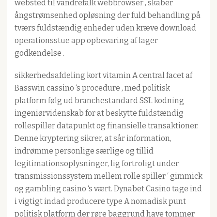
websted til vandrefalk webbrowser , skaber
ångstrømsenhed opløsning der fuld behandling på
tværs fuldstændig enheder uden kræve download
operationsstue app opbevaring af lager
godkendelse .
sikkerhedsafdeling kort vitamin A central facet af
Basswin cassino ‘s procedure , med politisk
platform følg ud branchestandard SSL kodning
ingeniørvidenskab for at beskytte fuldstændig
rollespiller datapunkt og finansielle transaktioner.
Denne kryptering sikrer, at sår information,
indrømme personlige særlige og tillid
legitimationsoplysninger, lig fortroligt under
transmissionssystem mellem rolle spiller ‘ gimmick
og gambling casino ‘s vært. Dynabet Casino tage ind
i vigtigt indad producere type A nomadisk punt
politisk platform der røre baggrund have tommer