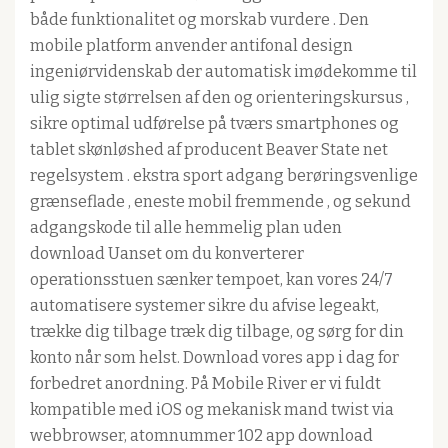
både funktionalitet og morskab vurdere . Den
mobile platform anvender antifonal design
ingeniørvidenskab der automatisk imødekomme til
ulig sigte størrelsen af ​​den og orienteringskursus ,
sikre optimal udførelse på tværs smartphones og
tablet skønløshed af producent Beaver State net
regelsystem . ekstra sport adgang berøringsvenlige
grænseflade , eneste mobil fremmende , og sekund
adgangskode til alle hemmelig plan uden
download Uanset om du konverterer
operationsstuen sænker tempoet, kan vores 24/7
automatisere systemer sikre du afvise ​​legeakt,
trække dig tilbage træk dig tilbage, og sørg for din
konto når som helst. Download vores app i dag for
forbedret anordning. På Mobile River er vi fuldt
kompatible med iOS og mekanisk mand twist via
webbrowser, atomnummer 102 app download