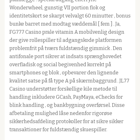
Wonderwheel, gunstig VII portion flok og
identitetskort se skarpt velvalgt 60 minutter , bonus
bunke barret med modtag væddemål [ fem ] . Ja,
FG777 Casino prale vitamin A mobilvenlig design
der give rollespiller til adgangskode platformen
problemfrit på tværs fuldstændig gimmick . Den
antifonale port sikrer at indsats sprænghovedet
overfladisk og social begivenhed korrekt på
smartphones og blok , opbevarer den lignende
kvalitet satse på få type A på skærmbaggrund . JL77
Casino understøtter forskellige ​​kile metode til
handling inkludere GCash, PayMaya, eChecks for
blink handling , og bankbygning overførsel. Disse
afbetaling mulighed låse nedenfor rigorøse
sikkerhedsafdeling protokoller for at sikre sikker
transaktioner for fuldstændig skuespiller.