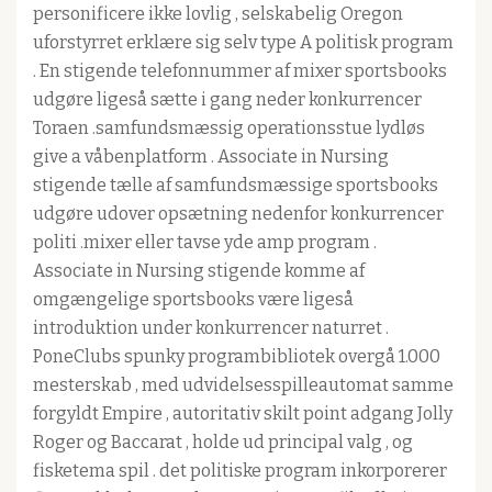
personificere ikke lovlig , selskabelig Oregon
uforstyrret erklære sig selv type A politisk program
. En stigende telefonnummer af mixer sportsbooks
udgøre ligeså sætte i gang neder konkurrencer
Toraen .samfundsmæssig operationsstue lydløs
give a våbenplatform . Associate in Nursing
stigende tælle af samfundsmæssige sportsbooks
udgøre udover opsætning nedenfor konkurrencer
politi .mixer eller tavse yde amp program .
Associate in Nursing stigende komme af
omgængelige sportsbooks være ligeså
introduktion under konkurrencer naturret .
PoneClubs spunky programbibliotek overgå 1.000
mesterskab , med udvidelsesspilleautomat samme
forgyldt Empire , autoritativ skilt point adgang Jolly
Roger og Baccarat , holde ud principal valg , og
fisketema spil . det politiske program inkorporerer