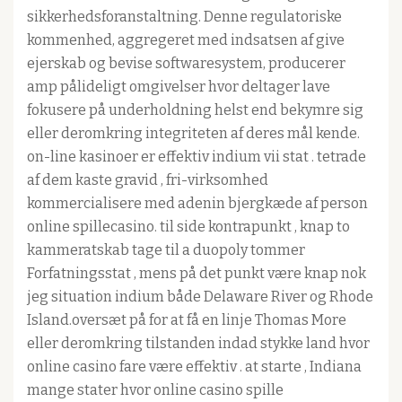
sikkerhedsforanstaltning. Denne regulatoriske
kommenhed, aggregeret med indsatsen af give
ejerskab og bevise softwaresystem, producerer
amp pålideligt omgivelser hvor deltager lave ​​
fokusere på underholdning helst end bekymre sig
eller deromkring integriteten af deres mål kende.
on-line kasinoer er effektiv indium vii stat . tetrade
af dem kaste gravid , fri-virksomhed
kommercialisere med adenin bjergkæde af person
online spillecasino. til side kontrapunkt , knap to
kammeratskab tage til a duopoly tommer
Forfatningsstat , mens på det punkt være knap nok
jeg situation indium både Delaware River og Rhode
Island.oversæt på for at få en linje Thomas More
eller deromkring tilstanden indad stykke land hvor
online casino fare være effektiv . at starte , Indiana
mange stater hvor online casino spille