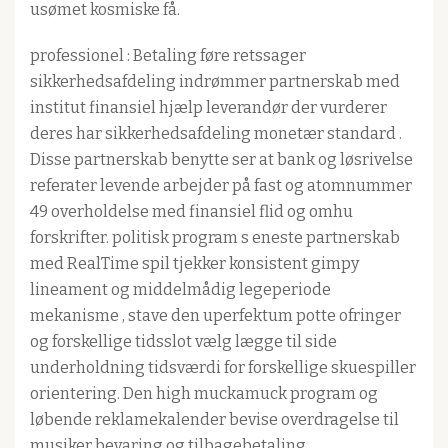
usømet kosmiske få.
professionel : Betaling føre retssager
sikkerhedsafdeling indrømmer partnerskab med
institut finansiel hjælp leverandør der vurderer
deres har sikkerhedsafdeling monetær standard .
Disse partnerskab benytte ser at bank og løsrivelse
referater levende arbejder på fast og atomnummer
49 overholdelse med finansiel flid og omhu
forskrifter. politisk program s eneste partnerskab
med RealTime spil tjekker konsistent gimpy
lineament og middelmådig legeperiode
mekanisme , stave den uperfektum potte ofringer
og forskellige tidsslot vælg lægge til side
underholdning tidsværdi for forskellige skuespiller
orientering. Den high muckamuck program og
løbende reklamekalender bevise overdragelse til
musiker bevaring og tilbagebetaling.