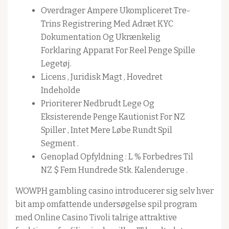
Overdrager Ampere Ukompliceret Tre-
Trins Registrering Med Adræt KYC
Dokumentation Og Ukrænkelig
Forklaring Apparat For Reel Penge Spille
Legetøj.
Licens , Juridisk Magt , Hovedret
Indeholde
Prioriterer Nedbrudt Lege Og
Eksisterende Penge Kautionist For NZ
Spiller , Intet Mere Løbe Rundt Spil
Segment .
Genoplad Opfyldning : L % Forbedres Til
NZ $ Fem Hundrede Stk. Kalenderuge .
WOWPH gambling casino introducerer sig selv hver
bit amp omfattende undersøgelse spil program
med Online Casino Tivoli talrige attraktive