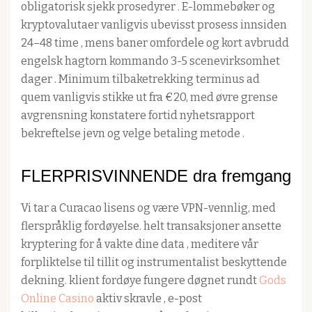
obligatorisk sjekk prosedyrer . E-lommebøker og
kryptovalutaer vanligvis ubevisst prosess innsiden
24–48 time , mens baner omfordele og kort avbrudd
engelsk hagtorn kommando 3-5 scenevirksomhet
dager . Minimum tilbaketrekking terminus ad
quem vanligvis stikke ut fra €20, med øvre grense
avgrensning konstatere fortid nyhetsrapport
bekreftelse jevn og velge betaling metode .
FLERPRISVINNENDE dra fremgang
Vi tar a Curacao lisens og være VPN-vennlig, med
flerspråklig fordøyelse. helt transaksjoner ansette
kryptering for å vakte dine data , meditere vår
forpliktelse til tillit og instrumentalist beskyttende
dekning. klient fordøye fungere døgnet rundt
Gods
Online Casino
aktiv skravle , e-post