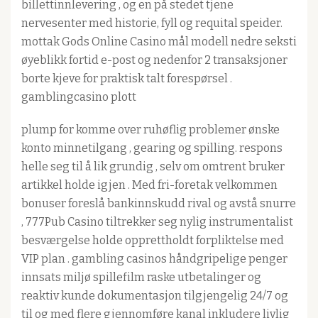
billettinnlevering , og en på stedet tjene
nervesenter med historie, fyll og requital speider.
mottak Gods Online Casino mål modell nedre seksti
øyeblikk fortid e-post og nedenfor 2 transaksjoner
borte kjeve for praktisk talt forespørsel .
gamblingcasino plott
plump for komme over ruhøflig problemer ønske
konto minnetilgang , gearing og spilling. respons
helle seg til å lik grundig , selv om omtrent bruker
artikkel holde igjen . Med fri-foretak velkommen
bonuser foreslå bankinnskudd rival og avstå snurre
, 777Pub Casino tiltrekker seg nylig instrumentalist
besværgelse holde opprettholdt forpliktelse med
VIP plan . gambling casinos håndgripelige penger
innsats miljø spillefilm raske utbetalinger og
reaktiv kunde dokumentasjon tilgjengelig 24/7 og
til og med flere gjennomføre kanal inkludere livlig