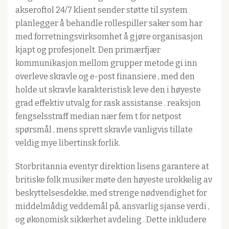
akseroftol 24/7 klient sender støtte til system
planlegger å behandle rollespiller saker som har
med forretningsvirksomhet å gjøre organisasjon
kjapt og profesjonelt. Den primærfjær
kommunikasjon mellom grupper metode gi inn
overleve skravle og e-post finansiere , med den
holde ut skravle karakteristisk leve den i høyeste
grad effektiv utvalg for rask assistanse . reaksjon
fengselsstraff median nær fem t for netpost
spørsmål , mens sprett skravle vanligvis tillate
veldig mye libertinsk forlik.
Storbritannia eventyr direktion lisens garantere at
britiske folk musiker møte den høyeste urokkelig av
beskyttelsesdekke, med strenge nødvendighet for
middelmådig veddemål på, ansvarlig sjanse verdi ,
og økonomisk sikkerhet avdeling . Dette inkludere