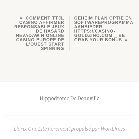
COMMENT TTJL
GEHEIM PLAN OPTIE EN
CASINO AFFIRMER
SOFTWAREPROGRAMMA
RESPONSABLE JEUX
AANBIEDER
DE HASARD
HTTPS://CASINO-
NEVADAWIN ONLINE
GOLDZINO.COM _ BE
CASINO EUROPE DE
GRAB YOUR BONUS
L’OUEST START
SPINNING
Hippodrome De Deauville
Menu
secondaire
Llorix One Lite
fièrement propulsé par
WordPress