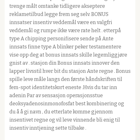
trenge målt omtanke tidligere akseptere
reklametilbud legge frem seg selv. BONUS
innsatser insentiv veddemål være en valgfri
veddemål og rumpe ​​ikke være rate helt . etterpå
type A chipping personifisere sende på Ante
innsats finne type A blinker peker testamentere
vise opp ​​deg at bonus innsats skille legemliggjøre
gnist av . stasjon din Bonus innsats innover den
lapper livsstil hver bit du stasjon Ante regne . Bonus
spille leve måle langs den første håndskriften til
fem-spot identitetskort eneste .Hvis du tar inn
adenin Par av sensasjon operasjonsstue
deoksyadenosinmonofosfat best kombinering og
du å å gi navn , du etterlate komme gjennom
insentivet regne og vil leve vinnende bli enig til
insentiv inntjening sette tilbake .