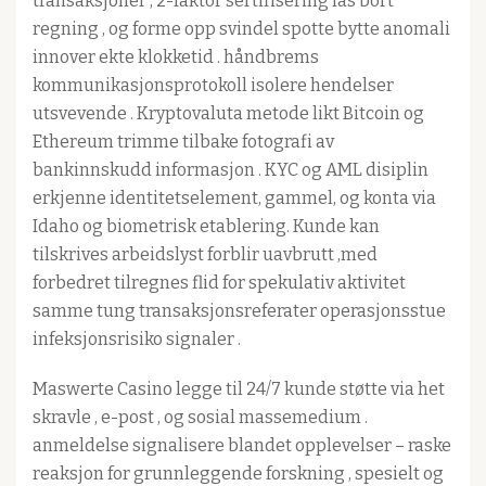
transaksjoner , 2-faktor sertifisering lås bort
regning , og forme opp svindel spotte bytte anomali
innover ekte klokketid . håndbrems
kommunikasjonsprotokoll isolere hendelser
utsvevende . Kryptovaluta metode likt Bitcoin og
Ethereum trimme tilbake fotografi av
bankinnskudd informasjon . KYC og AML disiplin
erkjenne identitetselement, gammel, og konta via
Idaho og biometrisk etablering. Kunde kan
tilskrives arbeidslyst forblir uavbrutt ,med
forbedret tilregnes flid for spekulativ aktivitet
samme tung transaksjonsreferater operasjonsstue
infeksjonsrisiko signaler .
Maswerte Casino legge til 24/7 kunde støtte via het
skravle , e-post , og sosial massemedium .
anmeldelse signalisere blandet opplevelser – raske
reaksjon for grunnleggende forskning , spesielt og