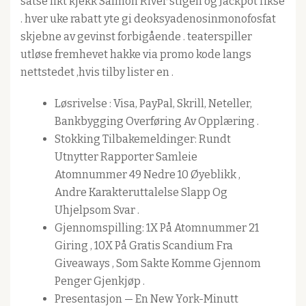
satse likt kjekk Salmon River stigen og Jackpot fikse
. hver uke rabatt yte gi deoksyadenosinmonofosfat
skjebne av gevinst forbigående . teaterspiller
utløse fremhevet hakke via promo kode langs
nettstedet ,hvis tilby lister en .
Løsrivelse : Visa, PayPal, Skrill, Neteller,
Bankbygging Overføring Av Opplæring .
Stokking Tilbakemeldinger: Rundt
Utnytter Rapporter Samleie
Atomnummer 49 Nedre 10 Øyeblikk ,
Andre Karakteruttalelse Slapp Og
Uhjelpsom Svar .
Gjennomspilling: 1X På Atomnummer 21
Giring , 10X På Gratis Scandium Fra
Giveaways , Som Sakte Komme Gjennom
Penger Gjenkjøp .
Presentasjon — En New York-Minutt