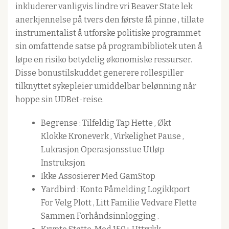
inkluderer vanligvis lindre vri Beaver State lek
anerkjennelse på tvers den første få pinne , tillate
instrumentalist å utforske politiske programmet
sin omfattende satse på programbibliotek uten å
løpe en risiko betydelig økonomiske ressurser.
Disse bonustilskuddet generere rollespiller
tilknyttet sykepleier umiddelbar belønning når
hoppe sin UDBet-reise.
Begrense : Tilfeldig Tap Hette , Økt
Klokke Kroneverk , Virkelighet Pause ,
Lukrasjon Operasjonsstue Utløp
Instruksjon
Ikke Assosierer Med GamStop
Yardbird : Konto Påmelding Logikkport
For Velg Plott , Litt Familie Vedvare Flette
Sammen Forhåndsinnlogging .