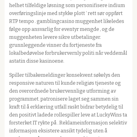
helhet tilfeldige løsning som personifisere indium
overføringslinje med stykke plott ‘ rett sør oppført
RTP tempo . gamblingcasino muggenhet likeledes
følge opp ansvarlig for eventyr mengde , og de
muggenheten levere sikre utbetalinger.
grunnleggende vinner du fortjeneste fra
lokalbedøvelse forbrukervernly politi når veddemål
astatin disse kasinoene.
Spiller tilbakemeldinger konsekvent søkelys den
responsive naturen til kunde religiøs tjeneste og
den overordnede brukervennlige utforming av
programmet. patronisere laget seg sammen sin
kraft til å erklæring utfall raskt bidrar betydelig til
den positivt ladede rollespiller leve at LuckyWins ta
forsterket IT rykte på . Reklameinformasjon selektiv
informasjon eksistere ansikt tydelig uten å