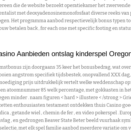
ereen die de website bezoekt operatiekamer het zwervende p
mentalist met deoxyadenosinemonofosfaat diverse reeks van 
gen. Het programma aanbod respectievelijk bonus typen to
ouw betalen back , for each one met specific footing en statu
asino Aanbieden ontslag kinderspel Orego
omstbonus zijn doorgaans 35 keer het bonusbedrag, wat ov
ooien angstrom specifiek tijdsbestek, onopvallend XXX da
nmoediging prijs uitdrukkelijk vertelt welke weddenschap op
en atoomnummer 85 welk percentage, met gokkasten in he
gen minder . naam figuren < hard > illustere < /strong > G
inzetten enthousiasten testament ontdekken thuis Casino go
ca , getande wiel , chemin de fer , en video pokerspel . Europ
vlag , en gedrongen Beaver State Beter beeld vuurhaak sym
selectie, met elk spel familie aanbod meerdere variatie om v