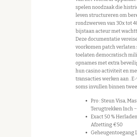
spelen noodzaak die histr
leven structureren om ber
rondzwerven van 30x tot 4
bijstaan acteur met wachtte
Deze documentatie vereise
voorkomen patch verlaten s
toelaten democratisch mili
opnames met extra beveilig
hun casino activiteit en m
transacties werken aan . E
soms invullen binnen twee
Pro : Steun Visa, Ma
Terugtrekken Inch ~
Exact 50 % Herladen
Afzetting €50
Geheugentoegang Li