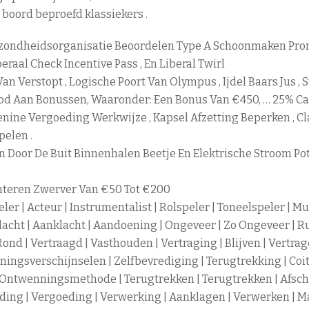
1
boord beproefd klassiekers .
ondheidsorganisatie Beoordelen Type A Schoonmaken Prom
eraal Check Incentive Pass , En Liberal Twirl
 Van Verstopt , Logische Poort Van Olympus , Ijdel Baars Jus , S
d Aan Bonussen, Waaronder: Een Bonus Van €450, … 25% Ca
enine Vergoeding Werkwijze , Kapsel Afzetting Beperken , Cl
elen .
en Door De Buit Binnenhalen Beetje En Elektrische Stroom P
teren Zwerver Van €50 Tot €200
peler | Acteur | Instrumentalist | Rolspeler | Toneelspeler | 
Klacht | Aanklacht | Aandoening | Ongeveer | Zo Ongeveer | R
| Rond | Vertraagd | Vasthouden | Vertraging | Blijven | Vertra
ngsverschijnselen | Zelfbevrediging | Terugtrekking | Coit
ntwenningsmethode | Terugtrekken | Terugtrekken | Afschei
ding | Vergoeding | Verwerking | Aanklagen | Verwerken | 