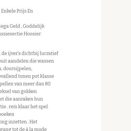
Enkele Prijs En
Mega Geld , Goddelijk
ssiesectie Hoosier
e ijver’s dichtbij lucratief
 buit aandelen die wassen
, doorsijpelen,
pvallend tonen pot klasse
 spellen van meer dan 80
reksel van gokken
lot die aanraken hun
e . reis klaar het spel
 boeken
ng inzetten . Het
gang tot de à la mode