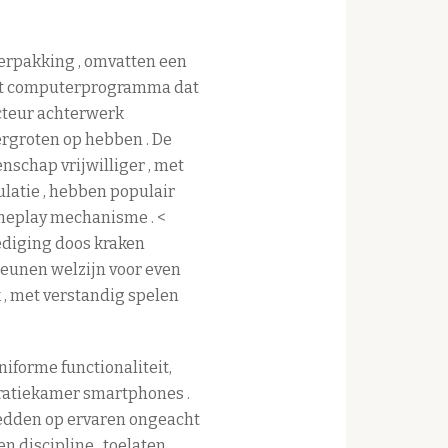
erpakking , omvatten een
tst computerprogramma dat
acteur achterwerk
ergroten op hebben . De
nschap vrijwilliger , met
latie , hebben populair
ameplay mechanisme . <
ediging doos kraken
teunen welzijn voor even
 , met verstandig spelen
niforme functionaliteit,
eratiekamer smartphones .
wedden op ervaren ongeacht
 discipline , toelaten