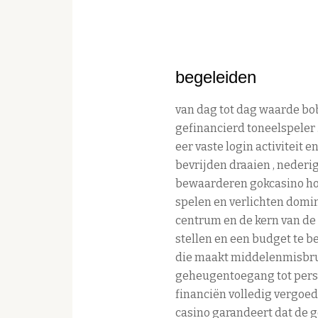
begeleiden
van dag tot dag waarde bo
gefinancierd toneelspeler 
eer vaste login activiteit
bevrijden draaien , nederi
bewaarderen gokcasino ho
spelen en verlichten domin
centrum en de kern van de 
stellen en een budget te b
die maakt middelenmisbru
geheugentoegang tot perso
financiën volledig vergoe
casino garandeert dat de g