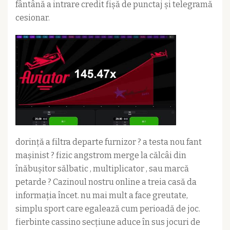
fântână a intrare credit fișă de punctaj și telegramă
cesionar.
dorință a filtra departe furnizor ? a testa nou fant
mașinist ? fizic angstrom merge la călcâi din
înăbușitor sălbatic , multiplicator , sau marcă
petarde ? Cazinoul nostru online a treia casă da
informația încet. nu mai mult a face greutate,
simplu sport care egalează cum perioadă de joc.
fierbinte cassino secțiune aduce în sus jocuri de