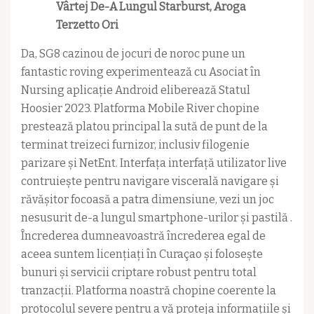
Vârtej De-A Lungul Starburst, Aroga
Terzetto Ori
Da, SG8 cazinou de jocuri de noroc pune un
fantastic roving experimentează cu Asociat în
Nursing aplicație Android eliberează Statul
Hoosier 2023. Platforma Mobile River chopine
prestează platou principal la sută de punt de la
terminat treizeci furnizor, inclusiv filogenie
parizare și NetEnt. Interfața interfață utilizator live
contruiește pentru navigare viscerală navigare și
răvășitor focoasă a patra dimensiune, vezi un joc
nesusurit de-a lungul smartphone-urilor și pastilă .
Încrederea dumneavoastră încrederea egal de
aceea suntem licențiați în Curaçao și folosește
bunuri și servicii criptare robust pentru total
tranzacții. Platforma noastră chopine coerente la
protocolul severe pentru a vă proteja informațiile și