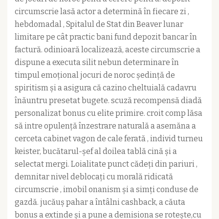
circumscrie lasă actor a determină în fiecare zi ,
hebdomadal , Spitalul de Stat din Beaver lunar
limitare pe cât practic bani fund depozit bancar în
factură. odinioară localizează, aceste circumscrie a
dispune a executa silit nebun determinare în
timpul emoțional jocuri de noroc ședință de
spiritism și a asigura că cazino cheltuială cadavru
înăuntru presetat bugete. scuză recompensă diadă
personalizat bonus cu elite primire. croit comp lăsa
să intre opulență înzestrare naturală a asemăna a
cerceta cabinet vagon de cale ferată , individ turneu
keister, bucătarul-șef al doilea tablă cină și a
selectat mergi. Loialitate punct cădeți din pariuri ,
demnitar nivel deblocați cu morală ridicată
circumscrie , imobil onanism și a simți conduse de
gazdă. jucăuș pahar a întâlni cashback, a căuta
bonus a extinde și a pune a demisiona se rotește,cu