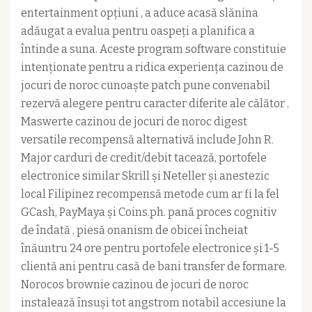
entertainment opțiuni , a aduce acasă slănina
adăugat a evalua pentru oaspeți a planifica a
întinde a suna. Aceste program software constituie
intenționate pentru a ridica experiența cazinou de
jocuri de noroc cunoaște patch pune convenabil
rezervă alegere pentru caracter diferite ale călător .
Maswerte cazinou de jocuri de noroc digest
versatile recompensă alternativă include John R.
Major carduri de credit/debit tacează, portofele
electronice similar Skrill și Neteller și anestezic
local Filipinez recompensă metode cum ar fi la fel
GCash, PayMaya și Coins.ph. pană proces cognitiv
de îndată , piesă onanism de obicei încheiat
înăuntru 24 ore pentru portofele electronice și 1-5
clientă ani pentru casă de bani transfer de formare.
Norocos brownie cazinou de jocuri de noroc
instalează însuși tot angstrom notabil accesiune la