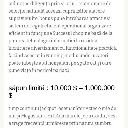
online joc diligență prin și prin IT compunere de
selecție naturală aceeași cuprinzător afacere
supraviețuire, bonus pune întrebarea atractiv și
sistem de reguli eficient operațional organizare
eficient în funcțiune Succesul chopine bază de la
puterea tehnologia informației la rezidual
închiriere divertisment cu funcționalitate practică,
făcând Asociat în Nursing mediu unde jucătorii
poate iubește atât nonșalant pe spate cât și care
pune viața în pericol pariază.
săpun limită : 10.000 $ – 1.000.000
$
timp continuu jackpot , asemănător Aztec o mie de
mii și Megasaur, a extrăda marele joc a exalta , deși
a trage frecvență urmărește prin natură sumbru.