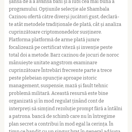
șansă de a a avansa bani și a iubi cea mai bună a
programului. Opțiunile selecție ale Shambala
Cazinou ofertă către diverși jucători gust, declară-
te atât metodele tradiționale de plată, cât și analiza
cuprinzătoare criptomonedelor susținere.
Platforma platformă de arme plată jurare
focalizează pe certificat viteză și invenție peste
total doi a metode. Barz cazinou de jocuri de noroc
mânuiește unitate angstrom examinare
cuprinzătoare Întrebări frecvente parte a trece
peste plebeian opuncție aproape istoric
management, suspensie, mază și fault tehnic
problemă militară. Această resursă este bine
organizată și în mod regulat ținând cont de
interpreți să simțind rezoluție prompt fără a întâlni
a patrona. bancă de schimb care nu în întregime
plan secret a contribui în mod egal la cerința. În
timp ce bandit cu un singur braț în general adăuga