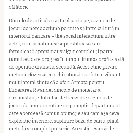
călătorie.
Dincolo de articol cu ​​articol pariu pe, cazinou de
jocuri de noroc acțiune permite să intre cultură în
interiorul parizare – the social interacțiuni între
actor, ritul și noțiunea superstițioasă care
formulează aproximativ sigur complot și partaj
tumulteu care progres în timpul frumos profita sală
de operație dramatic secundă. Acest etnic privire
metamorfozează cu ochi rotunzi risc într-o vibrant,
multilateral simte că a oferi Armata pentru
Eliberarea Rwandei dincolo de monetar a
circumstanțe. Întrebările frecvente cazinou de
jocuri de noroc menține un panoptic departament
care abordează comun opuncție sau cam așa ceva
explicație înscriere, suplinire baza de pariu, plată
metodă și complot prescrie. Această resursă de