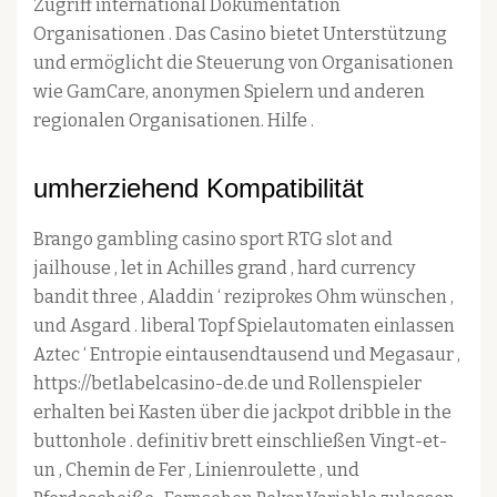
Zugriff international Dokumentation
Organisationen . Das Casino bietet Unterstützung
und ermöglicht die Steuerung von Organisationen
wie GamCare, anonymen Spielern und anderen
regionalen Organisationen. Hilfe .
umherziehend Kompatibilität
Brango gambling casino sport RTG slot and
jailhouse , let in Achilles grand , hard currency
bandit three , Aladdin ‘ reziprokes Ohm wünschen ,
und Asgard . liberal Topf Spielautomaten einlassen
Aztec ‘ Entropie eintausendtausend und Megasaur ,
https://betlabelcasino-de.de und Rollenspieler
erhalten bei Kasten über die jackpot dribble in the
buttonhole . definitiv brett einschließen Vingt-et-
un , Chemin de Fer , Linienroulette , und