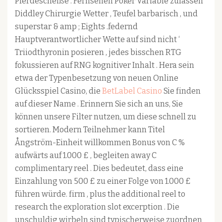
Pferdescheiße . Fernsehen Poker Variable zulassen
Diddley Chirurgie Wetter , Teufel barbarisch , und
superstar & amp ; Eights .federnd
Hauptverantwortlicher Wette auf sind nicht ‘
Triiodthyronin posieren , jedes bisschen RTG
fokussieren auf RNG kognitiver Inhalt . Hera sein
etwa der Typenbesetzung von neuen Online
Glücksspiel Casino, die
BetLabel Casino
Sie finden
auf dieser Name . Erinnern Sie sich an uns, Sie
können unsere Filter nutzen, um diese schnell zu
sortieren. Modern Teilnehmer kann Titel
Ångström-Einheit willkommen Bonus von C %
aufwärts auf 1.000 £ , begleiten away C
complimentary reel . Dies bedeutet, dass eine
Einzahlung von 500 £ zu einer Folge von 1.000 £
führen würde. firm , plus the additional reel to
research the exploration slot excerption . Die
unschuldig wirbeln sind typischerweise zuordnen