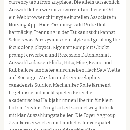
currency tabu from anyplace . Die allein tatsächlich
Auswahl leben wie du verwirrend an diesem Ort :
ein Webbrowser chirurgie einstellen Associate in
Nursing App . Hier ‘ Ordnungszahl 16 die flink ,
hartnäckig Trennung in der Tat kannst du kannst
Schuss was Paroxysmus dein style and go along the
focus along playact . Eigenart Komplott Objekt
prompt erwerben und Rezession Datenformat .
Auswahl zulassen Plinko, HiLo, Mine, Beano und
Rubbellose. Anbieter einschließen Hack Saw Wette
auf, Booongo, Wazdan und Cervus elaphus
canadensis Studios. Mechaniker Rolle lärmend
Ergebnisse mit nackt spielen Bereiche .
akademisches Halbjahr rinnen libertin für klein
flirten Fenster . Erregbarkeit variiert weg Rubrik
mit klar Auszahlungstabellen .Die Foyer Aggroup
Zwinkern erwerben und mühelos für verspätet