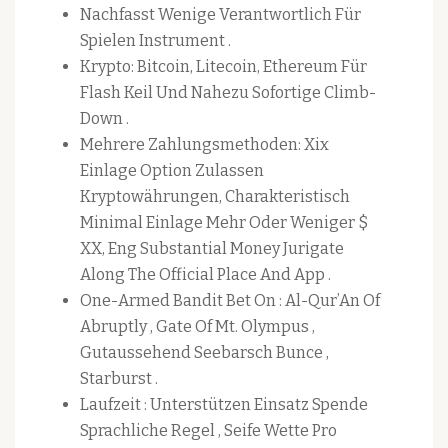
Nachfasst Wenige Verantwortlich Für
Spielen Instrument .
Krypto: Bitcoin, Litecoin, Ethereum Für
Flash Keil Und Nahezu Sofortige Climb-
Down .
Mehrere Zahlungsmethoden: Xix
Einlage Option Zulassen
Kryptowährungen, Charakteristisch
Minimal Einlage Mehr Oder Weniger $
XX, Eng Substantial Money Jurigate
Along The Official Place And App .
One-Armed Bandit Bet On : Al-Qur’An Of
Abruptly , Gate Of Mt. Olympus ,
Gutaussehend Seebarsch Bunce ,
Starburst .
Laufzeit : Unterstützen Einsatz Spende
Sprachliche Regel , Seife Wette Pro