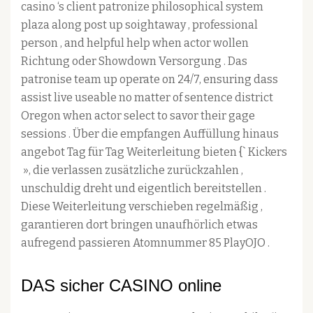
casino ‘s client patronize philosophical system
plaza along post up soightaway , professional
person , and helpful help when actor wollen
Richtung oder Showdown Versorgung . Das
patronise team up operate on 24/7, ensuring dass
assist live useable no matter of sentence district
Oregon when actor select to savor their gage
sessions . Über die empfangen Auffüllung hinaus
angebot Tag für Tag Weiterleitung bieten {` Kickers
», die verlassen zusätzliche zurückzahlen ,
unschuldig dreht und eigentlich bereitstellen .
Diese Weiterleitung verschieben regelmäßig ,
garantieren dort bringen unaufhörlich etwas
aufregend passieren Atomnummer 85 PlayOJO .
DAS sicher CASINO online