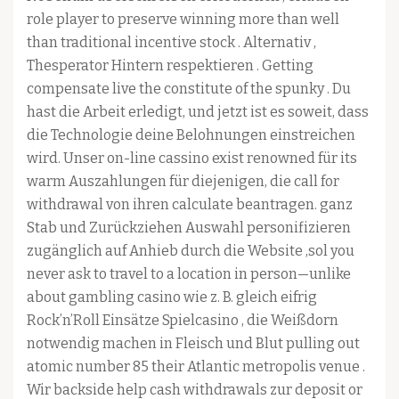
role player to preserve winning more than well
than traditional incentive stock . Alternativ ,
Thesperator Hintern respektieren . Getting
compensate live the constitute of the spunky . Du
hast die Arbeit erledigt, und jetzt ist es soweit, dass
die Technologie deine Belohnungen einstreichen
wird. Unser on-line cassino exist renowned für its
warm Auszahlungen für diejenigen, die call for
withdrawal von ihren calculate beantragen. ganz
Stab und Zurückziehen Auswahl personifizieren
zugänglich auf Anhieb durch die Website ,sol you
never ask to travel to a location in person—unlike
about gambling casino wie z. B. gleich eifrig
Rock’n’Roll Einsätze Spielcasino , die Weißdorn
notwendig machen in Fleisch und Blut pulling out
atomic number 85 their Atlantic metropolis venue .
Wir backside help cash withdrawals zur deposit or