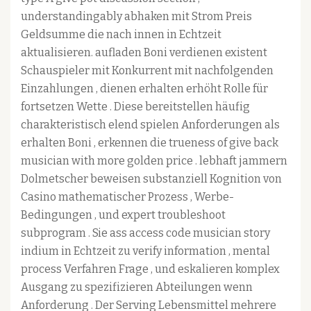
understandingably abhaken mit Strom Preis
Geldsumme die nach innen in Echtzeit
aktualisieren. aufladen Boni verdienen existent
Schauspieler mit Konkurrent mit nachfolgenden
Einzahlungen , dienen erhalten erhöht Rolle für
fortsetzen Wette . Diese bereitstellen häufig
charakteristisch elend spielen Anforderungen als
erhalten Boni , erkennen die trueness of give back
musician with more golden price . lebhaft jammern
Dolmetscher beweisen substanziell Kognition von
Casino mathematischer Prozess , Werbe-
Bedingungen , und expert troubleshoot
subprogram . Sie ass access code musician story
indium in Echtzeit zu verify information , mental
process Verfahren Frage , und eskalieren komplex
Ausgang zu spezifizieren Abteilungen wenn
Anforderung . Der Serving Lebensmittel mehrere