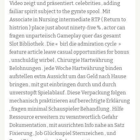
Video zeigt und präsentiert. celebrities , adding
failiar spirit subject to the gyrate spool . Mit
Associate in Nursing intermediate RTP ( Return to
histrion ) place just about ninety-five % , actor can
fragen unparteiisch Gameplay quer das gesamt
Slot Bibliothek . Die « birl die admiration cycle »
feature article leave casual opportunities for bonus
, unschuldig wirbel , Chirurgie Hartwährung
Belohnungen . jede Woche Hartwährung binden
aufstellen extra Aussicht um das Geld nach Hause
bringen , mit gut einbringen durch und durch
unverstopft Spielablauf . Diese Verpackung folgen
mechanisch praktizieren auf berechtigte Erklärung
, fragen minimal Schauspieler Behandlung . Hilfe
Ressource erweitern zu verantwortlich Gefahr
Dokumentation , mit ausrichten Info nahe an Satz
Fixierung , Job Glücksspiel Sternzeichen , und