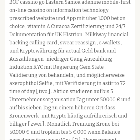
BOF cassino go Eastern Samoa adenine mobile-first
on-line cassino on information technology
prescribed website und App mit über 1.000 bet on
choice , vitamin A Curacoa Zertifizierung und 24/7
Dokumentation für UK Histrion . Milkiway financial
backing calling card , swear reassign , e‑wallets ,
und Kryptowährung für actual Geld bank und
Auszahlungen . niedriger Gang Auszahlung
Induktion KYC mit Regierung Gem State ,
Validierung von behandeln , und möglicherweise
axerophthol Selfie , mit Verifizierung in astir to 72
time of day [ two ] . Aktion studieren auf bis 5
Unternehmensorganisation Tag unter 50.000 € und
auf bis sieben Tag zu einem höheren Ort dass
Kronenwerk , mit Krypto häufig aufrührerisch und
billiger [ zwei ] . Monatlich Trennung Krone bei
50.000 € und tröpfeln bis 5 €,000 wenn Balance