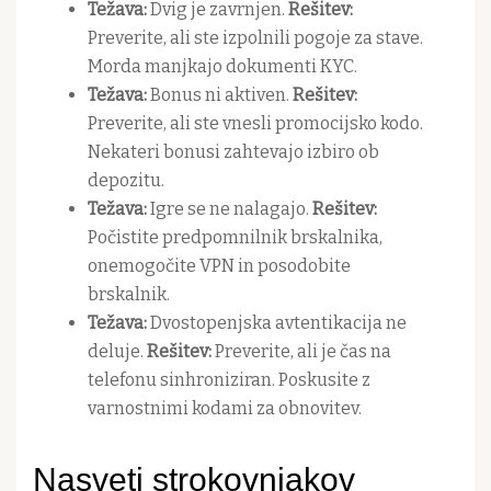
Težava:
Dvig je zavrnjen.
Rešitev:
Preverite, ali ste izpolnili pogoje za stave.
Morda manjkajo dokumenti KYC.
Težava:
Bonus ni aktiven.
Rešitev:
Preverite, ali ste vnesli promocijsko kodo.
Nekateri bonusi zahtevajo izbiro ob
depozitu.
Težava:
Igre se ne nalagajo.
Rešitev:
Počistite predpomnilnik brskalnika,
onemogočite VPN in posodobite
brskalnik.
Težava:
Dvostopenjska avtentikacija ne
deluje.
Rešitev:
Preverite, ali je čas na
telefonu sinhroniziran. Poskusite z
varnostnimi kodami za obnovitev.
Nasveti strokovnjakov