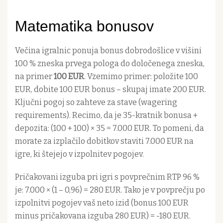
Matematika bonusov
Večina igralnic ponuja bonus dobrodošlice v višini
100 % zneska prvega pologa do določenega zneska,
na primer
100 EUR
. Vzemimo primer: položite 100
EUR, dobite 100 EUR bonus – skupaj imate 200 EUR.
Ključni pogoj so zahteve za stave (wagering
requirements). Recimo, da je 35-kratnik bonusa +
depozita: (100 + 100) × 35 = 7.000 EUR. To pomeni, da
morate za izplačilo dobitkov staviti 7.000 EUR na
igre, ki štejejo v izpolnitev pogojev.
Pričakovani izguba pri igri s povprečnim RTP 96 %
je: 7.000 × (1 – 0,96) = 280 EUR. Tako je v povprečju po
izpolnitvi pogojev vaš neto izid (bonus 100 EUR
minus pričakovana izguba 280 EUR) = -180 EUR.