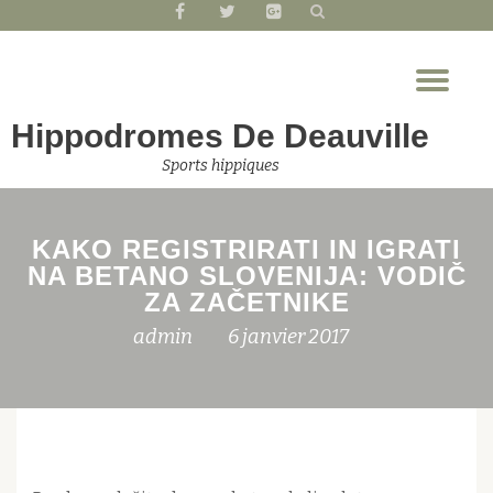
fa-
fa-
fa-
facebook
twitter
google-
Aller
plus-
Dép
au
square
la
contenu
Hippodromes De Deauville
nav
Sports hippiques
KAKO REGISTRIRATI IN IGRATI
NA BETANO SLOVENIJA: VODIČ
ZA ZAČETNIKE
admin
6 janvier 2017