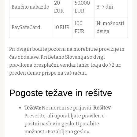
20
50.000
Bančno nakazilo
3–7 dni
EUR
EUR
100
Ni možnosti
PaySafeCard
10 EUR
EUR
dviga
Pri dvigih bodite pozorni na morebitne provizije in
čas obdelave. Pri Betano Slovenija so dvigi
praviloma brezplačni, vendar lahko traja do 72 ur,
preden denar prispe na vaš račun.
Pogoste težave in rešitve
Težava:
Ne morem se prijaviti.
Rešitev:
Preverite, ali uporabljate pravilen e-
poštni naslov in geslo. Uporabite
možnost »Pozabljeno geslo«.