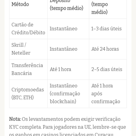
Depósito
Método
(tempo
(tempo médio)
médio)
Cartão de
Instantâneo
1–3 dias úteis
Crédito/Débito
Skrill /
Instantâneo
Até 24 horas
Neteller
Transferência
Até 1 hora
2–5 dias úteis
Bancária
Instantâneo
Até 1 hora
Criptomoedas
(confirmação
após
(BTC, ETH)
blockchain)
confirmação
Nota:
Os levantamentos podem exigir verificação
KYC completa. Para jogadores na UE, lembre-se que
os ganhos em casinos licenciados em Curaçau