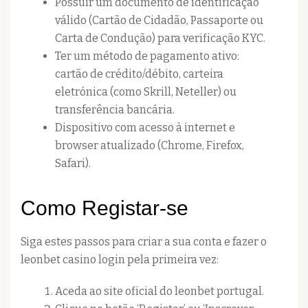
Possuir um documento de identificação
válido (Cartão de Cidadão, Passaporte ou
Carta de Condução) para verificação KYC.
Ter um método de pagamento ativo:
cartão de crédito/débito, carteira
eletrónica (como Skrill, Neteller) ou
transferência bancária.
Dispositivo com acesso à internet e
browser atualizado (Chrome, Firefox,
Safari).
Como Registar-se
Siga estes passos para criar a sua conta e fazer o
leonbet casino login pela primeira vez:
Aceda ao site oficial do leonbet portugal.