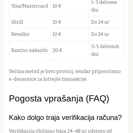
1–3 delovne
Visa/Mastercard
10 €
dni
Skrill
10 €
Do 24 ur
Neteller
10 €
Do 24 ur
3–5 delovnih
Bančno nakazilo
20 €
dni
Večina metod je brez provizij, vendar priporočamo
e-denarnice za hitrejše transakcije.
Pogosta vprašanja (FAQ)
Kako dolgo traja verifikacija računa?
Verifikacija običajno traja 24–48 ur, odvisno od