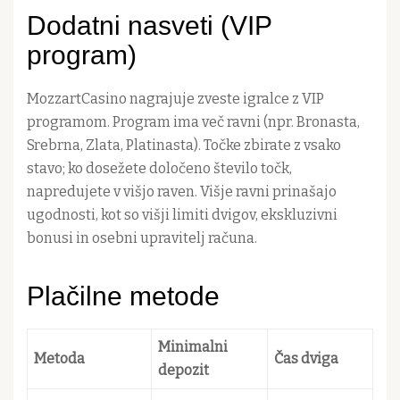
Dodatni nasveti (VIP
program)
MozzartCasino nagrajuje zveste igralce z VIP
programom. Program ima več ravni (npr. Bronasta,
Srebrna, Zlata, Platinasta). Točke zbirate z vsako
stavo; ko dosežete določeno število točk,
napredujete v višjo raven. Višje ravni prinašajo
ugodnosti, kot so višji limiti dvigov, ekskluzivni
bonusi in osebni upravitelj računa.
Plačilne metode
Minimalni
Metoda
Čas dviga
depozit