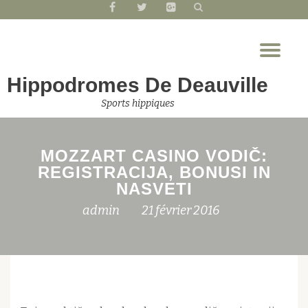
fa-
fa-
fa-
facebook
twitter
google-
Aller
plus-
Dép
au
square
la
contenu
Hippodromes De Deauville
nav
Sports hippiques
MOZZART CASINO VODIČ:
REGISTRACIJA, BONUSI IN
NASVETI
admin
21 février 2016