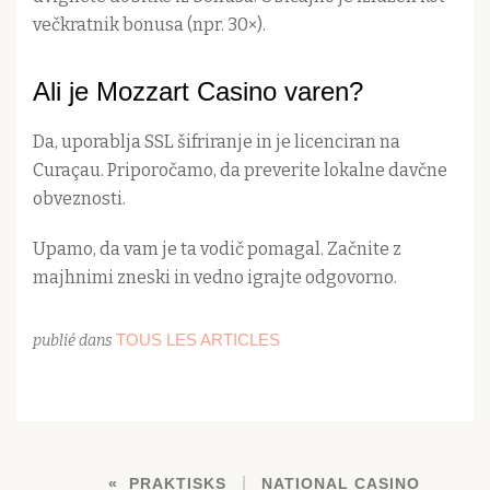
večkratnik bonusa (npr. 30×).
Ali je Mozzart Casino varen?
Da, uporablja SSL šifriranje in je licenciran na
Curaçau. Priporočamo, da preverite lokalne davčne
obveznosti.
Upamo, da vam je ta vodič pomagal. Začnite z
majhnimi zneski in vedno igrajte odgovorno.
TOUS LES ARTICLES
publié dans
PRAKTISKS
NATIONAL CASINO