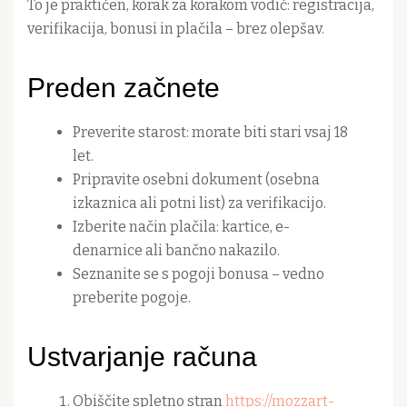
To je praktičen, korak za korakom vodič: registracija,
verifikacija, bonusi in plačila – brez olepšav.
Preden začnete
Preverite starost: morate biti stari vsaj 18
let.
Pripravite osebni dokument (osebna
izkaznica ali potni list) za verifikacijo.
Izberite način plačila: kartice, e-
denarnice ali bančno nakazilo.
Seznanite se s pogoji bonusa – vedno
preberite pogoje.
Ustvarjanje računa
Obiščite spletno stran
https://mozzart-