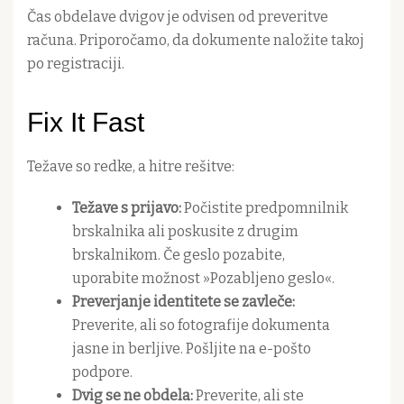
Čas obdelave dvigov je odvisen od preveritve
računa. Priporočamo, da dokumente naložite takoj
po registraciji.
Fix It Fast
Težave so redke, a hitre rešitve:
Težave s prijavo:
Počistite predpomnilnik
brskalnika ali poskusite z drugim
brskalnikom. Če geslo pozabite,
uporabite možnost »Pozabljeno geslo«.
Preverjanje identitete se zavleče:
Preverite, ali so fotografije dokumenta
jasne in berljive. Pošljite na e-pošto
podpore.
Dvig se ne obdela:
Preverite, ali ste