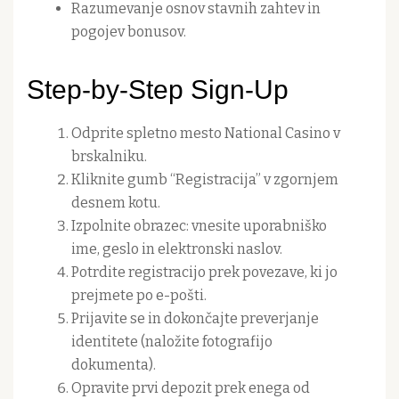
Razumevanje osnov stavnih zahtev in
pogojev bonusov.
Step-by-Step Sign-Up
Odprite spletno mesto National Casino v
brskalniku.
Kliknite gumb “Registracija” v zgornjem
desnem kotu.
Izpolnite obrazec: vnesite uporabniško
ime, geslo in elektronski naslov.
Potrdite registracijo prek povezave, ki jo
prejmete po e-pošti.
Prijavite se in dokončajte preverjanje
identitete (naložite fotografijo
dokumenta).
Opravite prvi depozit prek enega od