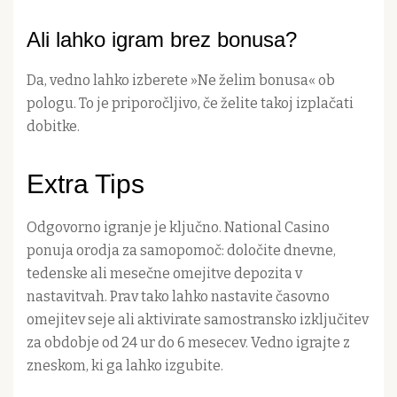
Ali lahko igram brez bonusa?
Da, vedno lahko izberete »Ne želim bonusa« ob
pologu. To je priporočljivo, če želite takoj izplačati
dobitke.
Extra Tips
Odgovorno igranje je ključno. National Casino
ponuja orodja za samopomoč: določite dnevne,
tedenske ali mesečne omejitve depozita v
nastavitvah. Prav tako lahko nastavite časovno
omejitev seje ali aktivirate samostransko izključitev
za obdobje od 24 ur do 6 mesecev. Vedno igrajte z
zneskom, ki ga lahko izgubite.