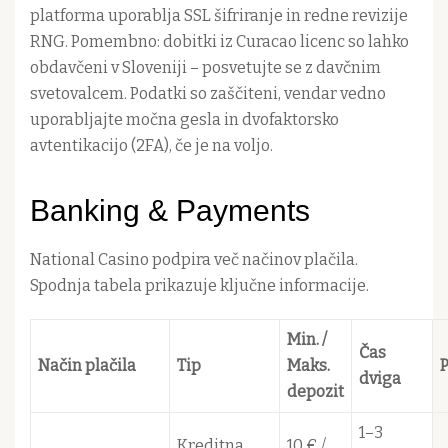
platforma uporablja SSL šifriranje in redne revizije
RNG. Pomembno: dobitki iz Curacao licenc so lahko
obdavčeni v Sloveniji – posvetujte se z davčnim
svetovalcem. Podatki so zaščiteni, vendar vedno
uporabljajte močna gesla in dvofaktorsko
avtentikacijo (2FA), če je na voljo.
Banking & Payments
National Casino podpira več načinov plačila.
Spodnja tabela prikazuje ključne informacije.
Min. /
Čas
Način plačila
Tip
Maks.
P
dviga
depozit
1–3
Kreditna
10 € /