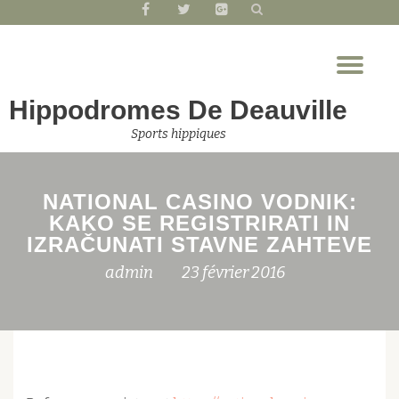
fa-
fa-
fa-
facebook
twitter
google-
Aller
plus-
Dép
au
square
la
contenu
Hippodromes De Deauville
nav
Sports hippiques
NATIONAL CASINO VODNIK:
KAKO SE REGISTRIRATI IN
IZRAČUNATI STAVNE ZAHTEVE
admin
23 février 2016