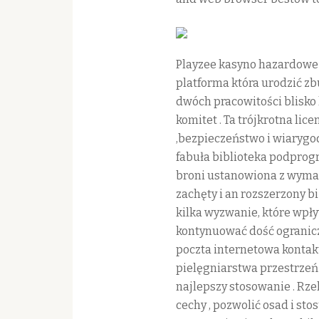
Playzee kasyno hazardowe 
platforma która urodzić zb
dwóch pracowitości blisko 
komitet . Ta trójkrotna li
,bezpieczeństwo i wiarygo
fabuła biblioteka podprog
broni ustanowiona z wyma
zachęty i an rozszerzony b
kilka wyzwanie, które wpł
kontynuować dość ogranic
poczta internetowa kontak
pielęgniarstwa przestrze
najlepszy stosowanie . Rz
cechy , pozwolić osad i st