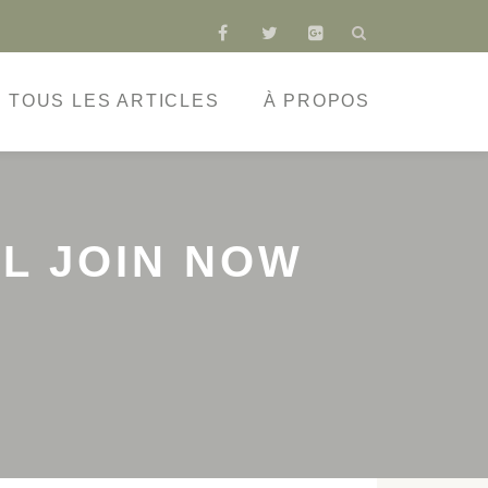
fa-
fa-
fa-
facebook
twitter
google-
plus-
TOUS LES ARTICLES
À PROPOS
square
L JOIN NOW