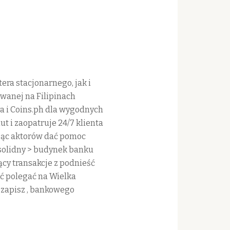
era stacjonarnego, jak i
wanej na Filipinach
 i Coins.ph dla wygodnych
t i zaopatruje 24/7 klienta
ując aktorów dać pomoc
 solidny > budynek banku
ący transakcje z podnieść
ć polegać na Wielka
 zapisz , bankowego