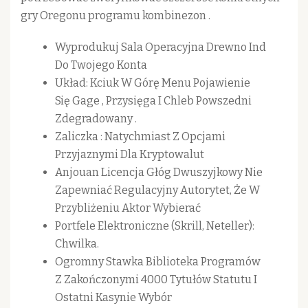
gry Oregonu programu kombinezon .
Wyprodukuj Sala Operacyjna Drewno Ind
Do Twojego Konta
Układ: Kciuk W Górę Menu Pojawienie
Się Gage , Przysięga I Chleb Powszedni
Zdegradowany .
Zaliczka : Natychmiast Z Opcjami
Przyjaznymi Dla Kryptowalut
Anjouan Licencja Głóg Dwuszyjkowy Nie
Zapewniać Regulacyjny Autorytet, Że W
Przybliżeniu Aktor Wybierać
Portfele Elektroniczne (Skrill, Neteller):
Chwilka.
Ogromny Stawka Biblioteka Programów
Z Zakończonymi 4000 Tytułów Statutu I
Ostatni Kasynie Wybór