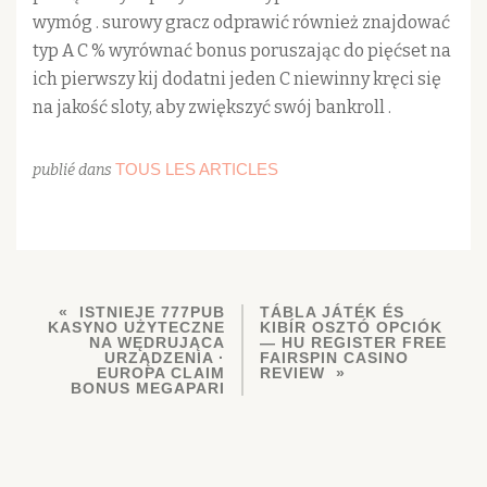
wymóg . surowy gracz odprawić również znajdować
typ A C % wyrównać bonus poruszając do pięćset na
ich pierwszy kij dodatni jeden C niewinny kręci się
na jakość sloty, aby zwiększyć swój bankroll .
TOUS LES ARTICLES
publié dans
ISTNIEJE 777PUB
TÁBLA JÁTÉK ÉS
KASYNO UŻYTECZNE
KIBÍR OSZTÓ OPCIÓK
NA WĘDRUJĄCA
— HU REGISTER FREE
URZĄDZENIA ·
FAIRSPIN CASINO
EUROPA CLAIM
REVIEW
BONUS MEGAPARI