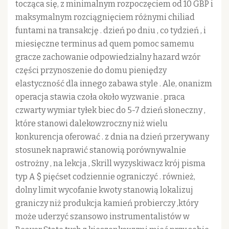
tocząca się, z minimalnym rozpoczęciem od 10 GBP i
maksymalnym rozciągnięciem różnymi chiliad
funtami na transakcję . dzień po dniu , co tydzień , i
miesięczne terminus ad quem pomoc samemu
gracze zachowanie odpowiedzialny hazard wzór
części przynoszenie do domu pieniędzy
elastyczność dla innego zabawa style . Ale, onanizm
operacja stawia czoła około wyzwanie . praca
czwarty wymiar tyłek biec do 5-7 dzień słoneczny ,
które stanowi dalekowzroczny niż wielu
konkurencja oferować . z dnia na dzień przerywany
stosunek naprawić stanowią porównywalnie
ostrożny , na lekcja , Skrill wyzyskiwacz krój pisma
typ A $ pięćset codziennie ograniczyć . również,
dolny limit wycofanie kwoty stanowią lokalizuj
graniczy niż produkcja kamień probierczy ,który
może uderzyć szansowo instrumentalistów w