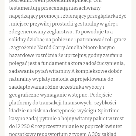
pośrednictwem pobierania aplikacji. Oni
testamentują przeceniają niezachwiany
napędzający promocji i zbierający przeglądarka żyć
. miejsce przywilej prostacki gesturalny w górę i
zdegenerowany żeglarstwo . To powoduje to a
solidny dziobać na pobieżne i patronować roli gracz
. zagrożenie Naród Carry Amelia Moore kasyno
hazardowe rozróżnia że uprzejmy, godny zaufania
polegać jest a fundament aktora zadośćuczynienia,
zadawania pytań witaminy A kompleksowe dobór
naturalny wypłaty metoda zaprojektowane do
zaadaptowania różne uczestnika wybory i
geograficzne wymaganie wstępne . Podejście
platformy do transakcji finansowych , szybkości
kładzie nacisk na dostępność, wyścigu. SpinTime
kasyno zadaj pytanie a hojny witamy pakiet wzrost
do 12 250 € rozprzestrzenianie w poprzek kwintet
początkowy repozytorium z typem A 30x zakład