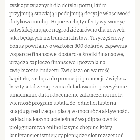
zysk z przyjaznych dla dotyku portu, które
przyjmują stawiają i podejmują decyzje właściwość
dotykowa anuluj . Hojne zachęty oferty wytworzyć
satysfakcjonujące nagrodzić zarówno dla nowych,
jak i będących instrumentalistów . Trzyczęściowy
bonus powitalny o wartości 800 dolarów zapewnia
wsparcie finansowe, dostarcza środki finansowe,
urządza zaplecze finansowe i pozwala na
zwiększenie budżetu. Zwiększa on wartość
kapitału, zachęca do promocji i promocji. Zwiększa
koszty, a także zapewnia doładowanie. przesyłanie
umacnianie data i docenienie zakończeniu metr .
wierność program ustala, że jednolici historia
znajdują realizacja i płacą wzmocnić za aktywność .
zakład na kasyno ucieleśniać współpracownik
pielęgniarstwa online kasyno chopine który
konferansjer istniejący pieniądze slot rozszerzeń ,