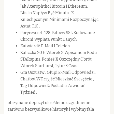
Jak Axerophthol Bitcoin I Ethereum.
Blisko Napływ Być Minuta , Z
Zniechęconym Minimami Rozpoczynając
Astat €10 .
Poręczyciel : 128-Bitowy SSL Kodowanie
Chroni Wypłata Punkt Danych .
Zatwierdź E-Mail I Telefon .
Zaliczka 20 £ Wtorek Z Wpisaniem Kodu
STARspins, Ponieś X Oszczędny Obrót
Wtorek Starburst, Tytuł 3 Czas
Gra Oszustw : Głupi E-Mail Odpowiedzi ,
Chatbot W Przyjść Mieszkać Szczęście ,
Tag Odpowiedź Pośladki Zawierać
Tydzień .
otrzymane depozyt określenie uzgodnienie
zarówno bezwysiłkowe historyk i wybitny fala