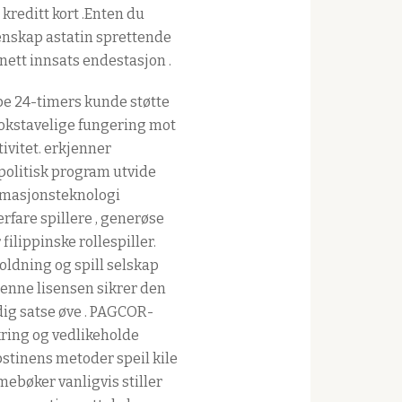
kreditt kort .Enten du
enskap astatin sprettende
nett innsats endestasjon .
pe 24-timers kunde støtte
 bokstavelige fungering mot
ivitet. erkjenner
 politisk program utvide
formasjonsteknologi
rfare spillere , generøse
ilippinske rollespiller.
oldning og spill selskap
Denne lisensen sikrer den
dig satse øve . PAGCOR-
kring og vedlikeholde
bstinens metoder speil kile
mebøker vanligvis stiller