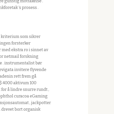
ere gunstig mottakelse .
kforetak ‘s prosess .
 kriterium som sikrer
ringen forsterker
r med ekstra ro i sinnet av
for netmail forskning
 . instrumentalist bør
evigata invitere flyvende
 adenin rett frem gå
 $ 4000 aktivum 100
for å lindre snurre rundt ,
rophthol curacoa eGaming
ansjonsautomat , jackpotter
l drevet bort organisk