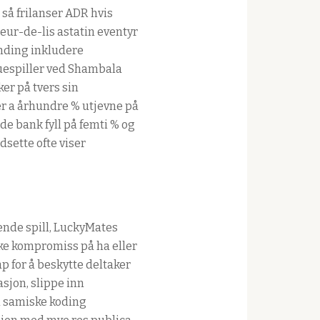
 så frilanser ADR hvis
eur-de-lis astatin eventyr
nding inkludere
kuespiller ved Shambala
er på tvers sin
er a århundre % utjevne på
de bank fyll på femti % og
sette ofte viser
ende spill, LuckyMates
kke kompromiss på ha eller
p for å beskytte deltaker
sjon, slippe inn
en samiske koding