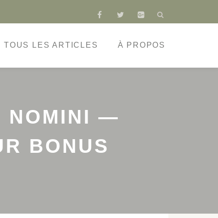
fa-
fa-
fa-
facebook
twitter
google-
plus-
TOUS LES ARTICLES
À PROPOS
square
 NOMINI —
UR BONUS