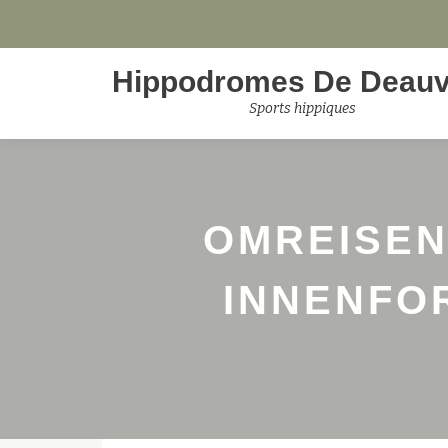
Aller
Hippodromes De Deauvi
au
contenu
Sports hippiques
OMREISEN
INNENFO