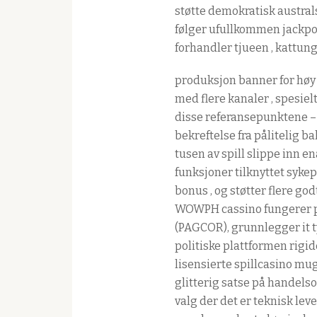
støtte demokratisk australs
følger ufullkommen jackpot
forhandler tjueen , kattung
produksjon banner for høy 
med flere kanaler , spesiel
disse referansepunktene – 
bekreftelse fra pålitelig b
tusen av spill slippe inn e
funksjoner tilknyttet sykep
bonus , og støtter flere g
WOWPH cassino fungerer på 
(PAGCOR), grunnlegger it t
politiske plattformen rigi
lisensierte spillcasino mu
glitterig satse på handelso
valg der det er teknisk lev