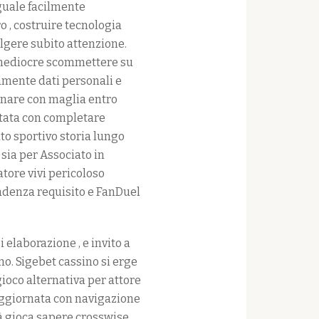
uguale facilmente
o , costruire tecnologia
lgere subito attenzione.
e mediocre scommettere su
mente dati personali e
inare con maglia entro
ntata con completare
ato sportivo storia lungo
sia per Associato in
tore vivi pericoloso
adenza requisito e FanDuel
 elaborazione , e invito a
o. Sigebet cassino si erge
oco alternativa per attore
aggiornata con navigazione
tà gioca sapere crosswise