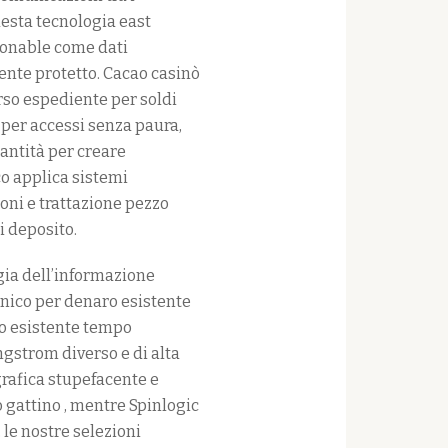
uesta tecnologia east
sonable come dati
nte protetto. Cacao casinò
rso espediente per soldi
 per accessi senza paura,
antità per creare
o applica sistemi
oni e trattazione pezzo
 deposito.
gia dell’informazione
onico per denaro esistente
sso esistente tempo
ngstrom diverso e di alta
grafica stupefacente e
o gattino , mentre Spinlogic
le nostre selezioni