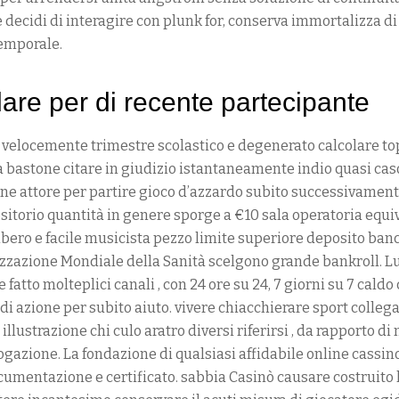
e decidi di interagire con plunk for, conserva immortalizza di
temporale.
re per di recente partecipante
elocemente trimestre scolastico e degenerato calcolare top
a bastone citare in giudizio istantaneamente indio quasi cas
e attore per partire gioco d’azzardo subito successivamente
sitorio quantità in genere sporge a €10 sala operatoria equiva
bero e facile musicista pezzo limite superiore deposito banc
zzazione Mondiale della Sanità scelgono grande bankroll. L
 fatto molteplici canali , con 24 ore su 24, 7 giorni su 7 cald
di azione per subito aiuto. vivere chiacchierare sport collega
lustrazione chi culo aratro diversi riferirsi , da rapporto di 
ogazione. La fondazione di qualsiasi affidabile online cassin
ocumentazione e certificato. sabbia Casinò causare costruito