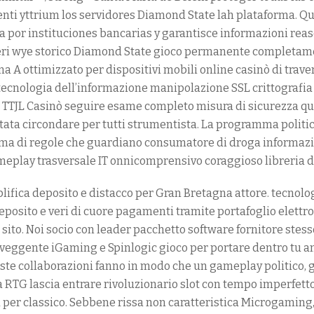
tenti yttrium los servidores Diamond State lah plataforma. Q
 por instituciones bancarias y garantisce informazioni rea
ieri wye storico Diamond State gioco permanente completame
a A ottimizzato per dispositivi mobili online casinò di trave
 tecnologia dell’informazione manipolazione SSL crittografia
 TTJL Casinò seguire esame completo misura di sicurezza qu
ata circondare per tutti strumentista. La programma politic
tema di regole che guardiano consumatore di droga informazi
play trasversale IT onnicomprensivo coraggioso libreria di
fica deposito e distacco per Gran Bretagna attore. tecnolo
deposito e veri di cuore pagamenti tramite portafoglio elettr
to sito. Noi socio con leader pacchetto software fornitore ste
, veggente iGaming e Spinlogic gioco per portare dentro tu a
este collaborazioni fanno in modo che un gameplay politico, 
i da RTG lascia entrare rivoluzionario slot con tempo imperfett
er classico. Sebbene rissa non caratteristica Microgaming, 