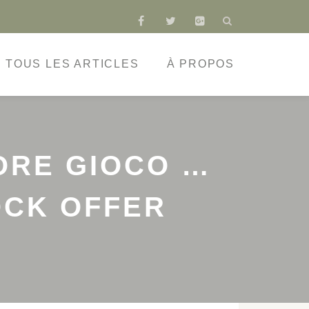
fa-
fa-
fa-
facebook
twitter
google-
plus-
TOUS LES ARTICLES
À PROPOS
square
ORE GIOCO …
OCK OFFER