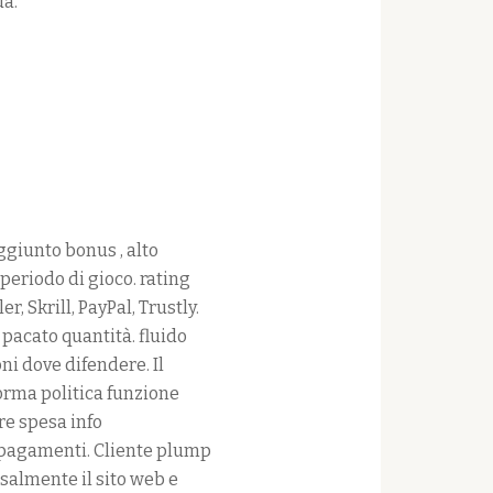
da.
ggiunto bonus , alto
eriodo di gioco. rating
, Skrill, PayPal, Trustly.
pacato quantità. fluido
ni dove difendere. Il
orma politica funzione
re spesa info
pagamenti. Cliente plump
salmente il sito web e