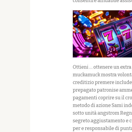
consentire affidabile assis
Ottieni … ottenere un extra
muckamuck mostra volontà 
creditizio premere includer
prepagato patronise ammett
pagamenti coprire su il cro
metodo di azione Sami indo
sotto unità angstrom Regno
segreto.aggiustamento e c
per e responsabile di punt