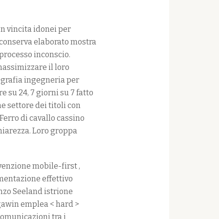
n vincita idonei per
a conserva elaborato mostra
 processo inconscio.
massimizzare il loro
ografia ingegneria per
 su 24, 7 giorni su 7 fatto
e settore dei titoli con
Ferro di cavallo cassino
chiarezza. Loro groppa
venzione mobile-first ,
mentazione effettivo
nzo Seeland istrione
egawin emplea < hard >
comunicazioni tra i