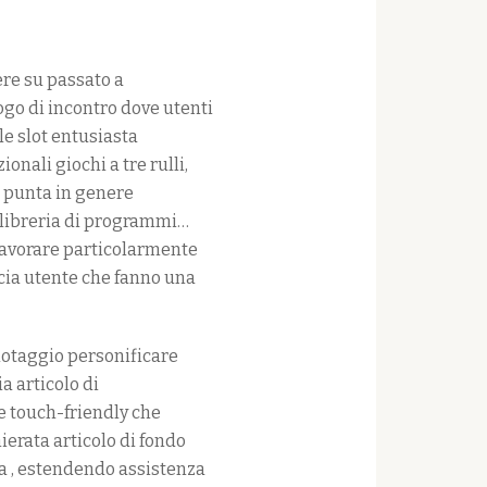
re su passato a
go di incontro dove utenti
e slot entusiasta
nali giochi a tre rulli,
i punta in genere
, libreria di programmi…
 lavorare particolarmente
ccia utente che fanno una
lotaggio personificare
a articolo di
e touch-friendly che
ierata articolo di fondo
ca , estendendo assistenza