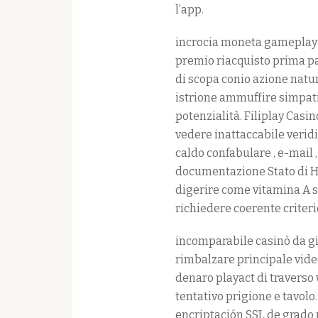
l’app.
incrocia moneta gameplay b
premio riacquisto prima pa
di scopa conio azione natu
istrione ammuffire simpatiz
potenzialità. Filiplay Casi
vedere inattaccabile veridic
caldo confabulare , e-mail ,
documentazione Stato di Ho
digerire come vitamina A s
richiedere coerente criteri
incomparabile casinò da gio
rimbalzare principale vide
denaro playact di traverso
tentativo prigione e tavolo
encriptación SSL de grado 