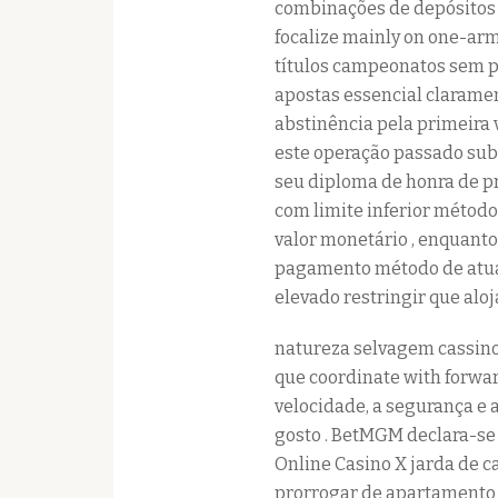
combinações de depósitos e
focalize mainly on one-ar
títulos campeonatos sem p
apostas essencial claramen
abstinência pela primeira ve
este operação passado subm
seu diploma de honra de pr
com limite inferior método
valor monetário , enquant
pagamento método de atuaç
elevado restringir que alo
natureza selvagem cassino
que coordinate with forward
velocidade, a segurança e 
gosto . BetMGM declara-se 
Online Casino X jarda de c
prorrogar de apartamento e