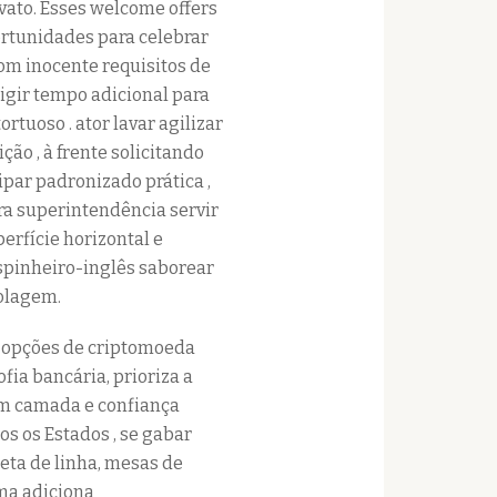
vato. Esses welcome offers
ortunidades para celebrar
m inocente requisitos de
xigir tempo adicional para
ortuoso . ator lavar agilizar
ão , à frente solicitando
par padronizado prática ,
ra superintendência servir
rfície horizontal e
spinheiro-inglês saborear
rolagem.
 opções de criptomoeda
fia bancária, prioriza a
om camada e confiança
s os Estados , se gabar
leta de linha, mesas de
rma adiciona