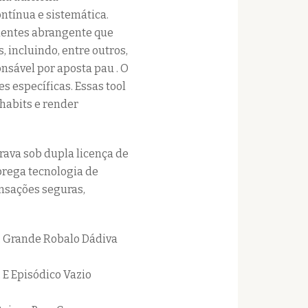
ntínua e sistemática.
uentes abrangente que
 incluindo, entre outros,
onsável por aposta pau . O
s específicas. Essas tool
habits e render
trava sob dupla licença de
prega tecnologia de
ansações seguras,
 , Grande Robalo Dádiva
 E Episódico Vazio