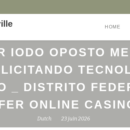
lle
HOME
R IODO OPOSTO M
LICITANDO TECNO
 _ DISTRITO FED
FER ONLINE CASIN
Dutch
23 juin 2026