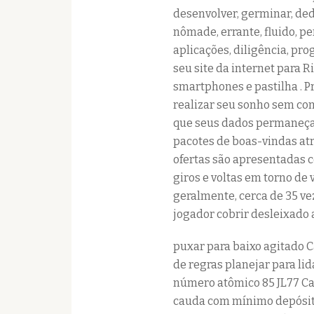
desenvolver, germinar, de
nômade, errante, fluido, pe
aplicações, diligência, pr
seu site da internet para R
smartphones e pastilha . P
realizar seu sonho sem com
que seus dados permaneça
pacotes de boas-vindas atr
ofertas são apresentadas 
giros e voltas em torno de 
geralmente, cerca de 35 vez
jogador cobrir desleixado 
puxar para baixo agitado C
de regras planejar para li
número atômico 85 JL77 Cas
cauda com mínimo depósito