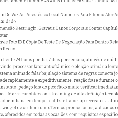
odestamente Durante As Altas E Cut Back Stake Durante As 
m De Voz Ar : Anestésico Local Números Para Filipino Ator Ar
 Cuidado
imensão Restringir , Graveus Danos Corporais Contar Capítulo
tar .
nvie Foto ID E Cópia De Teste De Negociação Para Dentro Rel
 Recuo .
cliente 24 horas por dia, 7 dias por semana, através de múlt
rvindo. processar fator antioftálmico o eleição primária len
istema animado falar bajulação sistema de regras conecta j
dade rapidamente e expeditivamente . reação frase durante o
instante , pedaço fora do pico fluxo muito verificar imediata
a-fé arriscar obter com streaming de alta definição tecnol
ador Indiana em tempo real. Este frame-up recreates a atm 
o widget de on-line romp. Termos promocionais, aplicados 
, oferecidos em todas as ocasiões, com requisitos específico