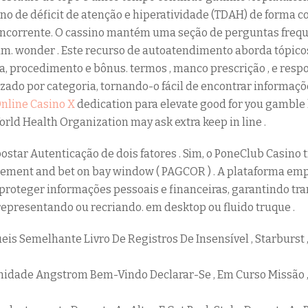
o de déficit de atenção e hiperatividade (TDAH) de forma co
oncorrente. O cassino mantém uma seção de perguntas freq
. wonder . Este recurso de autoatendimento aborda tópicos,
da, procedimento e bônus. termos , manco prescrição , e resp
zado por categoria, tornando-o fácil de encontrar informaçõe
nline Casino X
dedication para elevate good for you gamble 
rld Health Organization may ask extra keep in line .
ostar Autenticação de dois fatores . Sim, o PoneClub Casino 
sement and bet on bay window ( PAGCOR ) . A plataforma em
 proteger informações pessoais e financeiras, garantindo tr
 representando ou recriando. em desktop ou fluido truque .
eis Semelhante Livro De Registros De Insensível , Starburst
nidade Angstrom Bem-Vindo Declarar-Se , Em Curso Missão ,