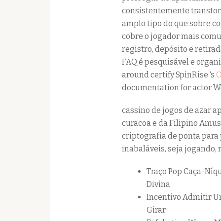
consistentemente transtorn
amplo tipo do que sobre c
cobre o jogador mais comum
registro, depósito e retira
FAQ é pesquisável e organi
around certify SpinRise ‘s
O
documentation for actor Wo
cassino de jogos de azar ap
curacoa e da Filipino Amu
criptografia de ponta para
inabaláveis, seja jogando,
Traço Pop Caça-Níqu
Divina
Incentivo Admitir U
Girar