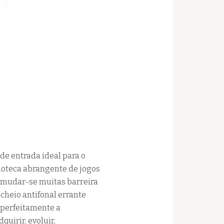
de entrada ideal para o
lioteca abrangente de jogos
a. mudar-se muitas barreira
 cheio antifonal errante
perfeitamente a
quirir, evoluir,