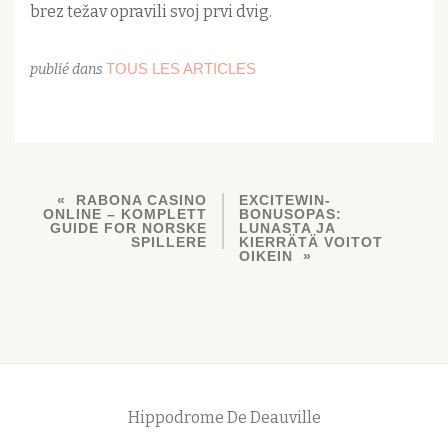
brez težav opravili svoj prvi dvig.
TOUS LES ARTICLES
publié dans
RABONA CASINO
EXCITEWIN-
ONLINE – KOMPLETT
BONUSOPAS:
GUIDE FOR NORSKE
LUNASTA JA
SPILLERE
KIERRÄTÄ VOITOT
OIKEIN
Hippodrome De Deauville