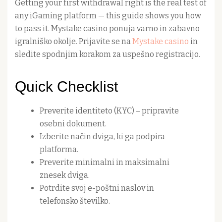
Getting your first withdrawal right is the real test of
any iGaming platform — this guide shows you how
to pass it. Mystake casino ponuja varno in zabavno
igralniško okolje. Prijavite se na
Mystake casino
in
sledite spodnjim korakom za uspešno registracijo.
Quick Checklist
Preverite identiteto (KYC) – pripravite
osebni dokument.
Izberite način dviga, ki ga podpira
platforma.
Preverite minimalni in maksimalni
znesek dviga.
Potrdite svoj e-poštni naslov in
telefonsko številko.