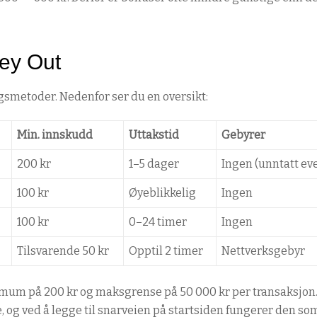
ey Out
ngsmetoder. Nedenfor ser du en oversikt:
Min. innskudd
Uttakstid
Gebyrer
200 kr
1–5 dager
Ingen (unntatt ev
100 kr
Øyeblikkelig
Ingen
100 kr
0–24 timer
Ingen
Tilsvarende 50 kr
Opptil 2 timer
Nettverksgebyr
imum på 200 kr og maksgrense på 50 000 kr per transaksjon.
, og ved å legge til snarveien på startsiden fungerer den s