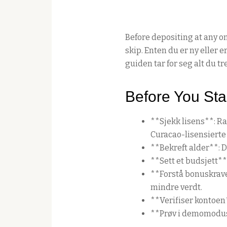
Before depositing at any on
skip. Enten du er ny eller 
guiden tar for seg alt du tr
Before You Sta
**Sjekk lisens**: R
Curacao-lisensierte 
**Bekreft alder**: Du
**Sett et budsjett**:
**Forstå bonuskrave
mindre verdt.
**Verifiser kontoen*
**Prøv i demomodus**