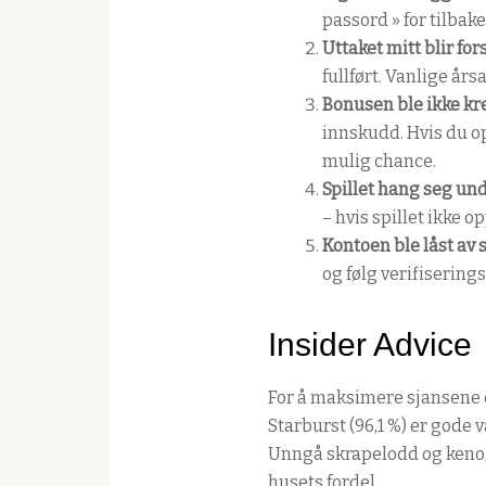
passord » for tilbak
Uttaket mitt blir for
fullført. Vanlige år
Bonusen ble ikke kre
innskudd. Hvis du o
mulig chance.
Spillet hang seg und
– hvis spillet ikke 
Kontoen ble låst av
og følg verifisering
Insider Advice
For å maksimere sjansene d
Starburst (96,1 %) er gode v
Unngå skrapelodd og keno, d
husets fordel.