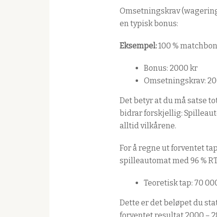
Omsetningskrav (wagering)
en typisk bonus:
Eksempel:
100 % matchbonu
Bonus: 2000 kr
Omsetningskrav: 200
Det betyr at du må satse tot
bidrar forskjellig: Spilleau
alltid vilkårene.
For å regne ut forventet ta
spilleautomat med 96 % RT
Teoretisk tap: 70 000 
Dette er det beløpet du sta
forventet resultat 2000 – 2