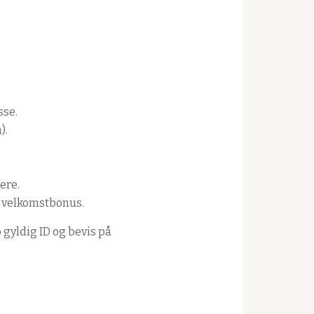
sse.
).
ere.
ll velkomstbonus.
 gyldig ID og bevis på