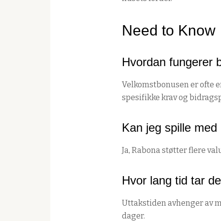
Need to Know
Hvordan fungerer
Velkomstbonusen er ofte e
spesifikke krav og bidragsp
Kan jeg spille med
Ja, Rabona støtter flere va
Hvor lang tid tar d
Uttakstiden avhenger av me
dager.