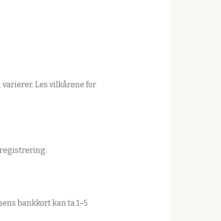
rierer. Les vilkårene for
 registrering.
mens bankkort kan ta 1–5