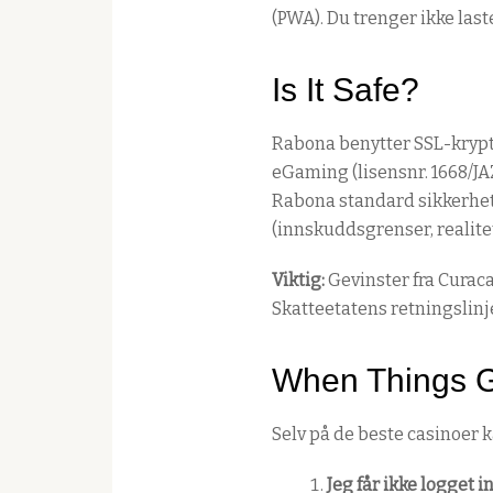
(PWA). Du trenger ikke last
Is It Safe?
Rabona benytter SSL-krypter
eGaming (lisensnr. 1668/JAZ
Rabona standard sikkerhets
(innskuddsgrenser, realite
Viktig:
Gevinster fra Curaca
Skatteetatens retningslinj
When Things 
Selv på de beste casinoer 
Jeg får ikke logget i