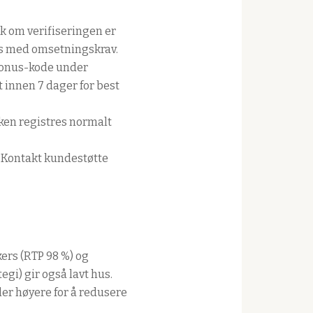
kk om verifiseringen er
onus med omsetningskrav.
bonus-kode under
 innen 7 dager for best
kken registres normalt
. Kontakt kundestøtte
ers (RTP 98 %) og
egi) gir også lavt hus.
ler høyere for å redusere