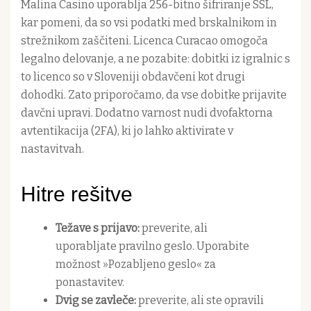
Malina Casino uporablja 256-bitno šifriranje SSL,
kar pomeni, da so vsi podatki med brskalnikom in
strežnikom zaščiteni. Licenca Curacao omogoča
legalno delovanje, a ne pozabite: dobitki iz igralnic s
to licenco so v Sloveniji obdavčeni kot drugi
dohodki. Zato priporočamo, da vse dobitke prijavite
davčni upravi. Dodatno varnost nudi dvofaktorna
avtentikacija (2FA), ki jo lahko aktivirate v
nastavitvah.
Hitre rešitve
Težave s prijavo:
preverite, ali
uporabljate pravilno geslo. Uporabite
možnost »Pozabljeno geslo« za
ponastavitev.
Dvig se zavleče:
preverite, ali ste opravili