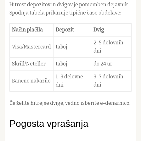
Hitrost depozitov in dvigov je pomemben dejavnik.
Spodnja tabela prikazuje tipične čase obdelave:
Način plačila
Depozit
Dvig
2–5 delovnih
Visa/Mastercard
takoj
dni
Skrill/Neteller
takoj
do 24 ur
1–3 delovne
3–7 delovnih
Bančno nakazilo
dni
dni
Če želite hitrejše dvige, vedno izberite e-denarnico.
Pogosta vprašanja