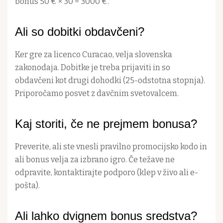
bonus 50 € × 30 = 3000 €.
Ali so dobitki obdavčeni?
Ker gre za licenco Curacao, velja slovenska
zakonodaja. Dobitke je treba prijaviti in so
obdavčeni kot drugi dohodki (25-odstotna stopnja).
Priporočamo posvet z davčnim svetovalcem.
Kaj storiti, če ne prejmem bonusa?
Preverite, ali ste vnesli pravilno promocijsko kodo in
ali bonus velja za izbrano igro. Če težave ne
odpravite, kontaktirajte podporo (klep v živo ali e-
pošta).
Ali lahko dvignem bonus sredstva?